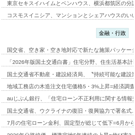
東京セキスイハイムとベンハウス、横浜都筑区の分
コスモスイニシア、マンションとシェアハウスのい
金融・行政
国交省、空き家・空き地対応で新たな施策パッケー
「2026年版国土交通白書」住宅分野、住生活基本計
国土交通省不動産・建設経済局、〝持続可能な建設
地域工務店の木造注文住宅価格5・3%上昇=経済調
auじぶん銀行、「住宅ローン不正利用に関する情報
国土交通省、ウクライナの復旧・復興協力で署名式
7月の住宅ローン金利、固定型が総じて低下=6月か