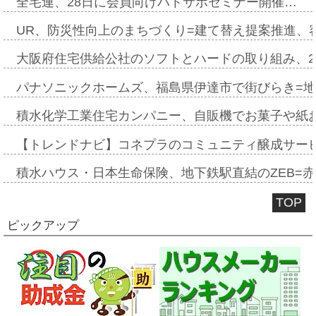
全宅連、28日に会員向けハトサポセミナー開催…
UR、防災性向上のまちづくり=建て替え提案推進、
大阪府住宅供給公社のソフトとハードの取り組み、2
パナソニックホームズ、福島県伊達市で街びらき=
積水化学工業住宅カンパニー、自販機でお菓子や紙
【トレンドナビ】コネプラのコミュニティ醸成サー
積水ハウス・日本生命保険、地下鉄駅直結のZEB=赤坂
TOP
ピックアップ