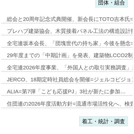
団体・組合
総会と20周年記念式典開催、新会長にTOTO吉本氏
プレハブ建築協会、木質接着パネル工法の構造設計
全宅連坂本会長、「団塊世代の持ち家」今後を懸念
29年度までの「中期計画」を発表、建築物LCCO2
全宅連2026年度事業、「外国人との取引実務調査」新
JERCO、18期定時社員総会を開催=ジェルコビジョン
ALIA=第7弾「こども応援PJ」3社が新たに参加…
住団連の2026年度活動方針=流通市場活性化へ、検
着工・統計・調査