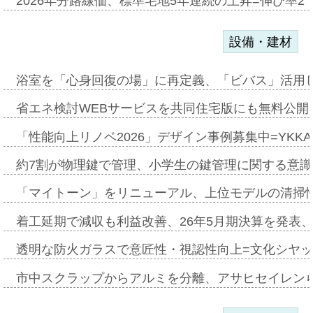
2026年分路線価、標準宅地5年連続の上昇=伸び率2・
設備・建材
浴室を「心身回復の場」に再定義、「ビバス」活用し
省エネ検討WEBサービスを共同住宅版にも無料公開、
「性能向上リノベ2026」デザイン事例募集中=YKKA
約7割が物理鍵で管理、小学生の鍵管理に関する意識調査
「マイトーン」をリニューアル、上位モデルの清掃
着工延期で減収も利益改善、26年5月期決算を発表
透明な防火ガラスで意匠性・視認性向上=文化シヤ
市中スクラップからアルミを分離、アサヒセイレン