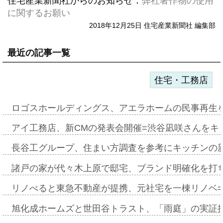
住宅産業新聞社からのお知らせ：
弊社著作物の使用
に関するお願い
2018年12月25日 住宅産業新聞社 編集部
最近の記事一覧
住宅・工務店
ロゴスホールディングス、アエラホームの民事再生
アイ工務店、新CMの発表会開催=渋谷凪咲さんをキ
長谷工グループ、住まい方調査を参考にキッチンの
諸戸の家が代々木上原で邸宅、ブランド明確化を打
リノべると東急不動産が提携、元社宅を一棟リノベ
旭化成ホームズと世田谷トラスト、「雨庭」の実証