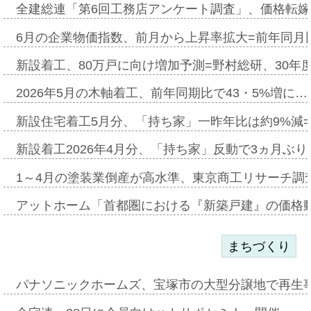
全建総連「第6回工務店アンケート調査」、価格転嫁
6月の企業物価指数、前月から上昇率拡大=前年同月比
新設着工、80万戸に向け増加予測=野村総研、30年
2026年5月の木軸着工、前年同期比で43・5%増に…
新設住宅着工5月分、「持ち家」一昨年比は約9%減=
新設着工2026年4月分、「持ち家」反動で3ヵ月ぶ
1～4月の塗装業倒産が高水準、東京商工リサーチ調
アットホーム「首都圏における『新築戸建』の価格
まちづくり
パナソニックホームズ、宝塚市の大型分譲地で再生