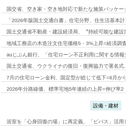
国交省、空き家・空き地対応で新たな施策パッケー
「2026年版国土交通白書」住宅分野、住生活基本計
国土交通省不動産・建設経済局、〝持続可能な建設
地域工務店の木造注文住宅価格5・3%上昇=経済調
auじぶん銀行、「住宅ローン不正利用に関する情報
国土交通省、ウクライナの復旧・復興協力で署名式
7月の住宅ローン金利、固定型が総じて低下=6月か
2026年分路線価、標準宅地5年連続の上昇=伸び率2・
設備・建材
浴室を「心身回復の場」に再定義、「ビバス」活用し