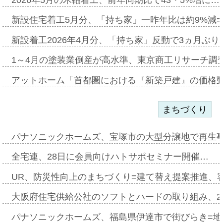
2026年5月の木軸着工、前年同期比で43・5%増に…
新設住宅着工5月分、「持ち家」一昨年比は約9%減=
新設着工2026年4月分、「持ち家」反動で3ヵ月ぶ
1～4月の塗装業倒産が高水準、東京商工リサーチ調
アットホーム「首都圏における『新築戸建』の価格
まちづくり
パナソニックホームズ、宝塚市の大型分譲地で再生
全宅連、28日に会員向けハトサポセミナー開催…
UR、防災性向上のまちづくり=建て替え提案推進、
大阪府住宅供給公社のソフトとハードの取り組み、2
パナソニックホームズ、福島県伊達市で街びらき=