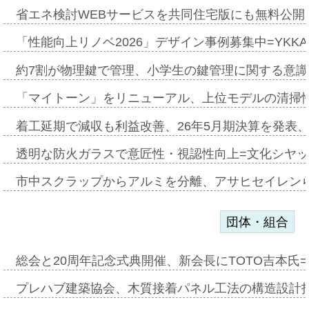
省エネ検討WEBサービスを共同住宅版にも無料公開、
「性能向上リノベ2026」デザイン事例募集中=YKKA
約7割が物理鍵で管理、小学生の鍵管理に関する意識調査
「マイトーン」をリニューアル、上位モデルの清掃
着工延期で減収も利益改善、26年5月期決算を発表
透明な防火ガラスで意匠性・視認性向上=文化シヤ
市中スクラップからアルミを分離、アサヒセイレン
団体・組合
総会と20周年記念式典開催、新会長にTOTO吉本氏
プレハブ建築協会、木質接着パネル工法の構造設計