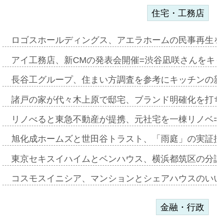
住宅・工務店
ロゴスホールディングス、アエラホームの民事再生
アイ工務店、新CMの発表会開催=渋谷凪咲さんをキ
長谷工グループ、住まい方調査を参考にキッチンの
諸戸の家が代々木上原で邸宅、ブランド明確化を打
リノべると東急不動産が提携、元社宅を一棟リノベ
旭化成ホームズと世田谷トラスト、「雨庭」の実証
東京セキスイハイムとベンハウス、横浜都筑区の分
コスモスイニシア、マンションとシェアハウスのい
金融・行政