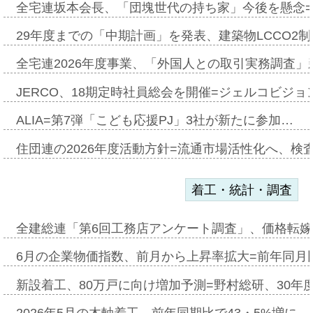
全宅連坂本会長、「団塊世代の持ち家」今後を懸念
29年度までの「中期計画」を発表、建築物LCCO2
全宅連2026年度事業、「外国人との取引実務調査」新
JERCO、18期定時社員総会を開催=ジェルコビジョン
ALIA=第7弾「こども応援PJ」3社が新たに参加…
住団連の2026年度活動方針=流通市場活性化へ、検
着工・統計・調査
全建総連「第6回工務店アンケート調査」、価格転嫁
6月の企業物価指数、前月から上昇率拡大=前年同月比
新設着工、80万戸に向け増加予測=野村総研、30年