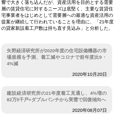
響で大きく落ち込んだが、資産活用を目的とする需要
層の賃貸住宅に対するニーズは底堅く、主要な賃貸住
宅事業者をはじめとして需要層への最適な資産活用の
提案が継続して行われていることを理由に、「21年度
の貸家新設着工戸数は持ち直す見込み」と分析した。
矢野経済研究所が2020年度の住宅設備機器の市
場規模を予測、着工減やコロナで前年度比9・
4%減
日付
2020年10月20日
建設経済研究所の21年度着工見通し、4%増の
82万5千戸=ダブルパンチから実需で回復傾向へ
日付
2020年08月07日