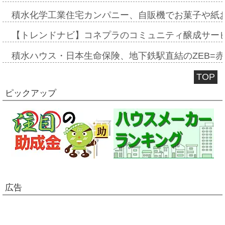
積水化学工業住宅カンパニー、自販機でお菓子や紙
【トレンドナビ】コネプラのコミュニティ醸成サー
積水ハウス・日本生命保険、地下鉄駅直結のZEB=赤坂
TOP
ピックアップ
広告