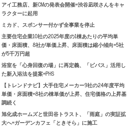
アイ工務店、新CMの発表会開催=渋谷凪咲さんをキャ
ラクターに起用
ミカド、スポンサー付かず全事業を停止
主要住宅企業10社の2025年度の1棟あたりの平均単
価・床面積、8社が単価上昇、床面積は縮小傾向=5社
が5千万円超
浴室を「心身回復の場」に再定義、「ビバス」活用し
た新入浴法を提案=PHS
【トレンドナビ】大手住宅メーカー9社の24年度平均
単価・床面積=8社の棟単価が上昇、住宅価格の上昇基
調続く
旭化成ホームズと世田谷トラスト、「雨庭」の実証拡
大へ=ガーデンカフェ「ときそら」に施工