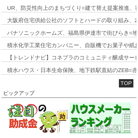
UR、防災性向上のまちづくり=建て替え提案推進、
大阪府住宅供給公社のソフトとハードの取り組み、2
パナソニックホームズ、福島県伊達市で街びらき=
積水化学工業住宅カンパニー、自販機でお菓子や紙
【トレンドナビ】コネプラのコミュニティ醸成サー
積水ハウス・日本生命保険、地下鉄駅直結のZEB=赤坂
TOP
ピックアップ