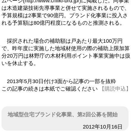
ムページ(http://www.chiiki-brd.jp/)に掲載した。同事業
は木造建築技術先導事業と併せて実施されるもので、
予算規模は2事業で90億円。ブランド化事業に投入さ
れる予算額は80億円程度になるものと推測される。
採択された場合の補助額は戸あたり最大100万円
で、昨年度に実施した地域材使用の際の補助上限加算
分20万円は林野庁の木材利用ポイント事業実施中は扱
いを休止する。
2013年5月30日付け3面から記事の一部を抜粋
この記事の続きは本紙でご確認ください
【購読申込】
地域型住宅ブランド化事業、第2回公募を開始
日付
2012年10月16日