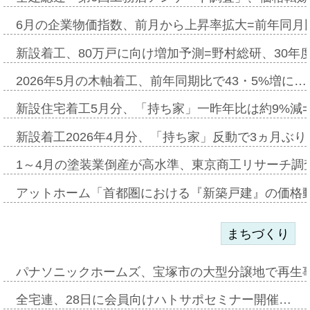
6月の企業物価指数、前月から上昇率拡大=前年同月比
新設着工、80万戸に向け増加予測=野村総研、30年
2026年5月の木軸着工、前年同期比で43・5%増に…
新設住宅着工5月分、「持ち家」一昨年比は約9%減=
新設着工2026年4月分、「持ち家」反動で3ヵ月ぶ
1～4月の塗装業倒産が高水準、東京商工リサーチ調
アットホーム「首都圏における『新築戸建』の価格
まちづくり
パナソニックホームズ、宝塚市の大型分譲地で再生
全宅連、28日に会員向けハトサポセミナー開催…