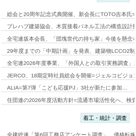
総会と20周年記念式典開催、新会長にTOTO吉本氏
プレハブ建築協会、木質接着パネル工法の構造設計
全宅連坂本会長、「団塊世代の持ち家」今後を懸念
29年度までの「中期計画」を発表、建築物LCCO2
全宅連2026年度事業、「外国人との取引実務調査」新
JERCO、18期定時社員総会を開催=ジェルコビジョン
ALIA=第7弾「こども応援PJ」3社が新たに参加…
住団連の2026年度活動方針=流通市場活性化へ、検
着工・統計・調査
全建総連「第6回工務店アンケート調査」、価格転嫁