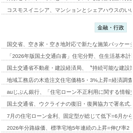
コスモスイニシア、マンションとシェアハウスのい
金融・行政
国交省、空き家・空き地対応で新たな施策パッケー
「2026年版国土交通白書」住宅分野、住生活基本計
国土交通省不動産・建設経済局、〝持続可能な建設
地域工務店の木造注文住宅価格5・3%上昇=経済調
auじぶん銀行、「住宅ローン不正利用に関する情報
国土交通省、ウクライナの復旧・復興協力で署名式
7月の住宅ローン金利、固定型が総じて低下=6月か
2026年分路線価、標準宅地5年連続の上昇=伸び率2・