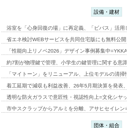
設備・建材
浴室を「心身回復の場」に再定義、「ビバス」活用し
省エネ検討WEBサービスを共同住宅版にも無料公開、
「性能向上リノベ2026」デザイン事例募集中=YKKA
約7割が物理鍵で管理、小学生の鍵管理に関する意識調査
「マイトーン」をリニューアル、上位モデルの清掃
着工延期で減収も利益改善、26年5月期決算を発表
透明な防火ガラスで意匠性・視認性向上=文化シヤ
市中スクラップからアルミを分離、アサヒセイレン
団体・組合