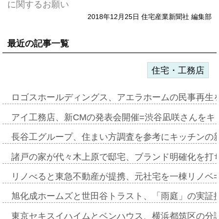
に関するお願い
2018年12月25日 住宅産業新聞社 編集部
最近の記事一覧
住宅・工務店
ロゴスホールディングス、アエラホームの民事再生
アイ工務店、新CMの発表会開催=渋谷凪咲さんをキ
長谷工グループ、住まい方調査を参考にキッチンの
諸戸の家が代々木上原で邸宅、ブランド明確化を打
リノべると東急不動産が提携、元社宅を一棟リノベ
旭化成ホームズと世田谷トラスト、「雨庭」の実証
東京セキスイハイムとベンハウス、横浜都筑区の分