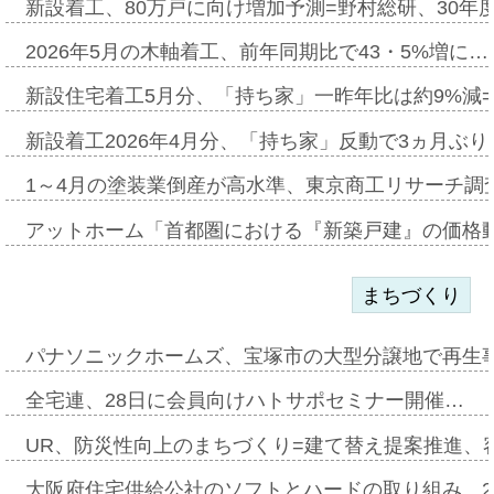
新設着工、80万戸に向け増加予測=野村総研、30年
2026年5月の木軸着工、前年同期比で43・5%増に…
新設住宅着工5月分、「持ち家」一昨年比は約9%減=
新設着工2026年4月分、「持ち家」反動で3ヵ月ぶ
1～4月の塗装業倒産が高水準、東京商工リサーチ調
アットホーム「首都圏における『新築戸建』の価格
まちづくり
パナソニックホームズ、宝塚市の大型分譲地で再生
全宅連、28日に会員向けハトサポセミナー開催…
UR、防災性向上のまちづくり=建て替え提案推進、
大阪府住宅供給公社のソフトとハードの取り組み、2