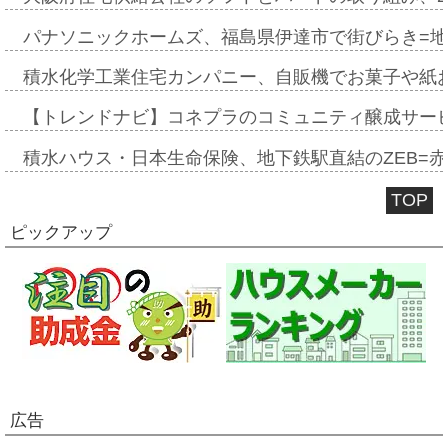
パナソニックホームズ、福島県伊達市で街びらき=
積水化学工業住宅カンパニー、自販機でお菓子や紙
【トレンドナビ】コネプラのコミュニティ醸成サー
積水ハウス・日本生命保険、地下鉄駅直結のZEB=赤坂
TOP
ピックアップ
広告