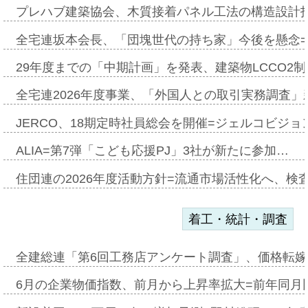
プレハブ建築協会、木質接着パネル工法の構造設計
全宅連坂本会長、「団塊世代の持ち家」今後を懸念
29年度までの「中期計画」を発表、建築物LCCO2
全宅連2026年度事業、「外国人との取引実務調査」新
JERCO、18期定時社員総会を開催=ジェルコビジョン
ALIA=第7弾「こども応援PJ」3社が新たに参加…
住団連の2026年度活動方針=流通市場活性化へ、検
着工・統計・調査
全建総連「第6回工務店アンケート調査」、価格転嫁
6月の企業物価指数、前月から上昇率拡大=前年同月比