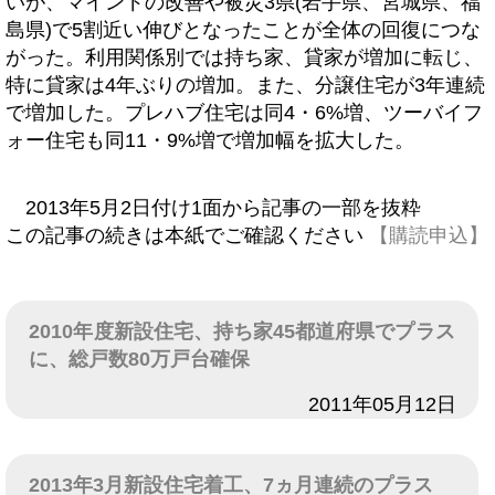
いが、マインドの改善や被災3県(岩手県、宮城県、福
島県)で5割近い伸びとなったことが全体の回復につな
がった。利用関係別では持ち家、貸家が増加に転じ、
特に貸家は4年ぶりの増加。また、分譲住宅が3年連続
で増加した。プレハブ住宅は同4・6%増、ツーバイフ
ォー住宅も同11・9%増で増加幅を拡大した。
2013年5月2日付け1面から記事の一部を抜粋
この記事の続きは本紙でご確認ください
【購読申込】
2010年度新設住宅、持ち家45都道府県でプラス
に、総戸数80万戸台確保
日付
2011年05月12日
2013年3月新設住宅着工、7ヵ月連続のプラス