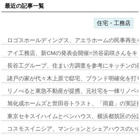
最近の記事一覧
住宅・工務店
ロゴスホールディングス、アエラホームの民事再生
アイ工務店、新CMの発表会開催=渋谷凪咲さんをキ
長谷工グループ、住まい方調査を参考にキッチンの
諸戸の家が代々木上原で邸宅、ブランド明確化を打
リノべると東急不動産が提携、元社宅を一棟リノベ
旭化成ホームズと世田谷トラスト、「雨庭」の実証
東京セキスイハイムとベンハウス、横浜都筑区の分
コスモスイニシア、マンションとシェアハウスのい