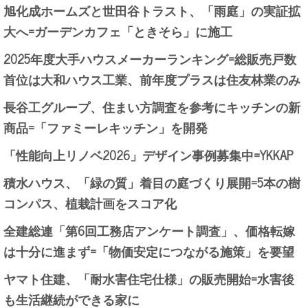
旭化成ホームズと世田谷トラスト、「雨庭」の実証拡
大へ=ガーデンカフェ「ときそら」に施工
2025年度大手ハウスメーカーランキング=総販売戸数
首位は大和ハウス工業、前年度プラスは住友林業のみ
長谷工グループ、住まい方調査を参考にキッチンの新
商品=「ファミーレキッチン」を開発
「性能向上リノベ2026」デザイン事例募集中=YKKAP
積水ハウス、「緑の質」着目の庭づくり展開=5本の樹
コンパス、植栽計画をスコア化
全建総連「第6回工務店アンケート調査」、価格転嫁
は十分に進まず=「物価安定につながる施策」を要望
ヤマト住建、「耐水害住宅仕様」の販売開始=水害後
も生活継続ができる家に