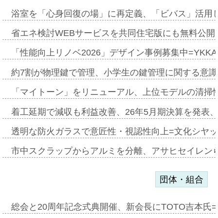
浴室を「心身回復の場」に再定義、「ビバス」活用し
省エネ検討WEBサービスを共同住宅版にも無料公開、
「性能向上リノベ2026」デザイン事例募集中=YKKA
約7割が物理鍵で管理、小学生の鍵管理に関する意識調査
「マイトーン」をリニューアル、上位モデルの清掃
着工延期で減収も利益改善、26年5月期決算を発表
透明な防火ガラスで意匠性・視認性向上=文化シヤ
市中スクラップからアルミを分離、アサヒセイレン
団体・組合
総会と20周年記念式典開催、新会長にTOTO吉本氏