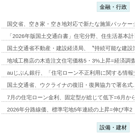
金融・行政
国交省、空き家・空き地対応で新たな施策パッケー
「2026年版国土交通白書」住宅分野、住生活基本計
国土交通省不動産・建設経済局、〝持続可能な建設
地域工務店の木造注文住宅価格5・3%上昇=経済調
auじぶん銀行、「住宅ローン不正利用に関する情報
国土交通省、ウクライナの復旧・復興協力で署名式
7月の住宅ローン金利、固定型が総じて低下=6月か
2026年分路線価、標準宅地5年連続の上昇=伸び率2・
設備・建材