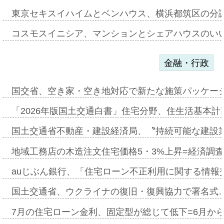
東京セキスイハイムとベンハウス、横浜都筑区の分
コスモスイニシア、マンションとシェアハウスのい
金融・行政
国交省、空き家・空き地対応で新たな施策パッケー
「2026年版国土交通白書」住宅分野、住生活基本計
国土交通省不動産・建設経済局、〝持続可能な建設
地域工務店の木造注文住宅価格5・3%上昇=経済調
auじぶん銀行、「住宅ローン不正利用に関する情報
国土交通省、ウクライナの復旧・復興協力で署名式
7月の住宅ローン金利、固定型が総じて低下=6月か