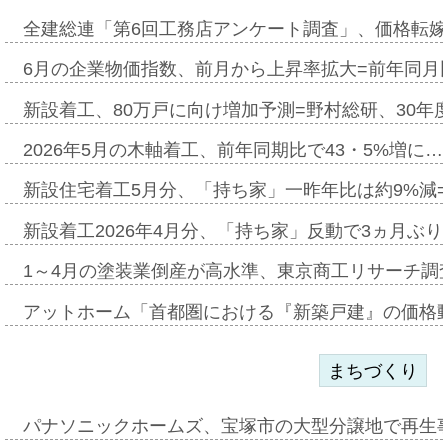
全建総連「第6回工務店アンケート調査」、価格転嫁
6月の企業物価指数、前月から上昇率拡大=前年同月比
新設着工、80万戸に向け増加予測=野村総研、30年
2026年5月の木軸着工、前年同期比で43・5%増に…
新設住宅着工5月分、「持ち家」一昨年比は約9%減=
新設着工2026年4月分、「持ち家」反動で3ヵ月ぶ
1～4月の塗装業倒産が高水準、東京商工リサーチ調
アットホーム「首都圏における『新築戸建』の価格
まちづくり
パナソニックホームズ、宝塚市の大型分譲地で再生