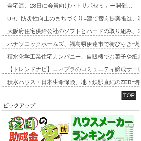
全宅連、28日に会員向けハトサポセミナー開催…
UR、防災性向上のまちづくり=建て替え提案推進、
大阪府住宅供給公社のソフトとハードの取り組み、2
パナソニックホームズ、福島県伊達市で街びらき=
積水化学工業住宅カンパニー、自販機でお菓子や紙
【トレンドナビ】コネプラのコミュニティ醸成サー
積水ハウス・日本生命保険、地下鉄駅直結のZEB=赤坂
TOP
ピックアップ