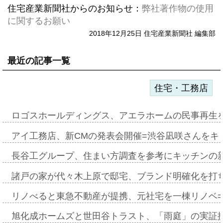
住宅産業新聞社からのお知らせ：
弊社著作物の使用
に関するお願い
2018年12月25日 住宅産業新聞社 編集部
最近の記事一覧
住宅・工務店
ロゴスホールディングス、アエラホームの民事再生
アイ工務店、新CMの発表会開催=渋谷凪咲さんをキ
長谷工グループ、住まい方調査を参考にキッチンの
諸戸の家が代々木上原で邸宅、ブランド明確化を打
リノべると東急不動産が提携、元社宅を一棟リノベ
旭化成ホームズと世田谷トラスト、「雨庭」の実証