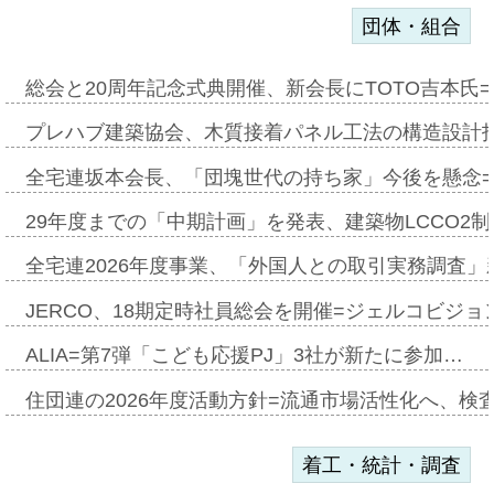
団体・組合
総会と20周年記念式典開催、新会長にTOTO吉本氏
プレハブ建築協会、木質接着パネル工法の構造設計
全宅連坂本会長、「団塊世代の持ち家」今後を懸念
29年度までの「中期計画」を発表、建築物LCCO2
全宅連2026年度事業、「外国人との取引実務調査」新
JERCO、18期定時社員総会を開催=ジェルコビジョン
ALIA=第7弾「こども応援PJ」3社が新たに参加…
住団連の2026年度活動方針=流通市場活性化へ、検
着工・統計・調査