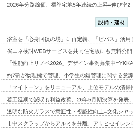
2026年分路線価、標準宅地5年連続の上昇=伸び率2・
設備・建材
浴室を「心身回復の場」に再定義、「ビバス」活用し
省エネ検討WEBサービスを共同住宅版にも無料公開、
「性能向上リノベ2026」デザイン事例募集中=YKKA
約7割が物理鍵で管理、小学生の鍵管理に関する意識調査
「マイトーン」をリニューアル、上位モデルの清掃
着工延期で減収も利益改善、26年5月期決算を発表
透明な防火ガラスで意匠性・視認性向上=文化シヤ
市中スクラップからアルミを分離、アサヒセイレン