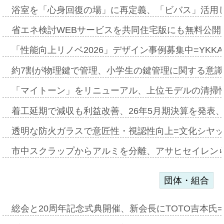
浴室を「心身回復の場」に再定義、「ビバス」活用し
省エネ検討WEBサービスを共同住宅版にも無料公開、
「性能向上リノベ2026」デザイン事例募集中=YKKA
約7割が物理鍵で管理、小学生の鍵管理に関する意識調査
「マイトーン」をリニューアル、上位モデルの清掃
着工延期で減収も利益改善、26年5月期決算を発表
透明な防火ガラスで意匠性・視認性向上=文化シヤ
市中スクラップからアルミを分離、アサヒセイレン
団体・組合
総会と20周年記念式典開催、新会長にTOTO吉本氏