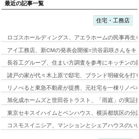
最近の記事一覧
住宅・工務店
ロゴスホールディングス、アエラホームの民事再生
アイ工務店、新CMの発表会開催=渋谷凪咲さんをキ
長谷工グループ、住まい方調査を参考にキッチンの
諸戸の家が代々木上原で邸宅、ブランド明確化を打
リノべると東急不動産が提携、元社宅を一棟リノベ
旭化成ホームズと世田谷トラスト、「雨庭」の実証
東京セキスイハイムとベンハウス、横浜都筑区の分
コスモスイニシア、マンションとシェアハウスのい