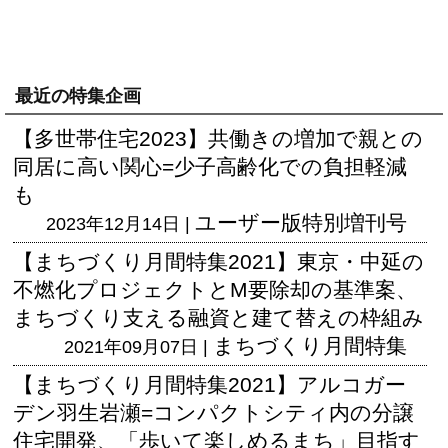
最近の特集企画
【多世帯住宅2023】共働きの増加で親との
同居に高い関心=少子高齢化での負担軽減
も
ユーザー版
特別増刊号
2023年12月14日 |
【まちづくり月間特集2021】東京・中延の
不燃化プロジェクトとM要除却の基準案、
まちづくり支える融資と建て替えの枠組み
まちづくり月間特集
2021年09月07日 |
【まちづくり月間特集2021】アルコガー
デン羽生岩瀬=コンパクトシティ内の分譲
住宅開発、「歩いて楽しめるまち」目指す