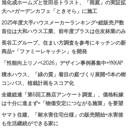
旭化成ホームズと世田谷トラスト、「雨庭」の実証拡
大へ=ガーデンカフェ「ときそら」に施工
2025年度大手ハウスメーカーランキング=総販売戸数
首位は大和ハウス工業、前年度プラスは住友林業のみ
長谷工グループ、住まい方調査を参考にキッチンの新
商品=「ファミーレキッチン」を開発
「性能向上リノベ2026」デザイン事例募集中=YKKAP
積水ハウス、「緑の質」着目の庭づくり展開=5本の樹
コンパス、植栽計画をスコア化
全建総連「第6回工務店アンケート調査」、価格転嫁
は十分に進まず=「物価安定につながる施策」を要望
ヤマト住建、「耐水害住宅仕様」の販売開始=水害後
も生活継続ができる家に