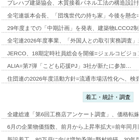
プレハブ建築協会、木質接着パネル工法の構造設計
全宅連坂本会長、「団塊世代の持ち家」今後を懸念
29年度までの「中期計画」を発表、建築物LCCO2
全宅連2026年度事業、「外国人との取引実務調査」新
JERCO、18期定時社員総会を開催=ジェルコビジョン
ALIA=第7弾「こども応援PJ」3社が新たに参加…
住団連の2026年度活動方針=流通市場活性化へ、検
着工・統計・調査
全建総連「第6回工務店アンケート調査」、価格転嫁
6月の企業物価指数、前月から上昇率拡大=前年同月比
新設着工、80万戸に向け増加予測=野村総研、30年