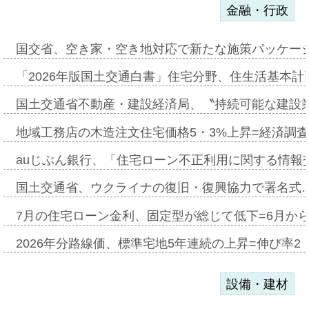
金融・行政
国交省、空き家・空き地対応で新たな施策パッケー
「2026年版国土交通白書」住宅分野、住生活基本計
国土交通省不動産・建設経済局、〝持続可能な建設
地域工務店の木造注文住宅価格5・3%上昇=経済調
auじぶん銀行、「住宅ローン不正利用に関する情報
国土交通省、ウクライナの復旧・復興協力で署名式
7月の住宅ローン金利、固定型が総じて低下=6月か
2026年分路線価、標準宅地5年連続の上昇=伸び率2・
設備・建材