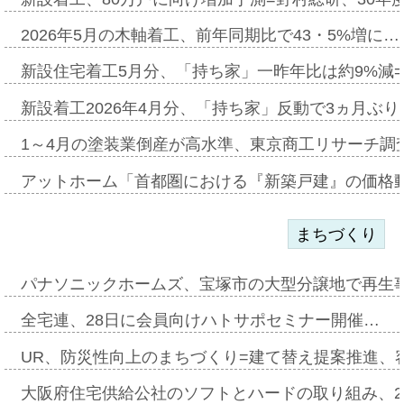
2026年5月の木軸着工、前年同期比で43・5%増に…
新設住宅着工5月分、「持ち家」一昨年比は約9%減=
新設着工2026年4月分、「持ち家」反動で3ヵ月ぶ
1～4月の塗装業倒産が高水準、東京商工リサーチ調
アットホーム「首都圏における『新築戸建』の価格
まちづくり
パナソニックホームズ、宝塚市の大型分譲地で再生
全宅連、28日に会員向けハトサポセミナー開催…
UR、防災性向上のまちづくり=建て替え提案推進、
大阪府住宅供給公社のソフトとハードの取り組み、2