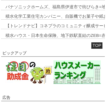
パナソニックホームズ、福島県伊達市で街びらき=
積水化学工業住宅カンパニー、自販機でお菓子や紙
【トレンドナビ】コネプラのコミュニティ醸成サー
積水ハウス・日本生命保険、地下鉄駅直結のZEB=赤坂
TOP
ピックアップ
広告