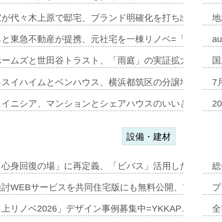
家が代々木上原で邸宅、ブランド明確化を打ち出す=年内
地
ると東急不動産が提携、元社宅を一棟リノベ=「職住遊」
a
ホームズと世田谷トラスト、「雨庭」の実証拡大へ=ガー
国
キスイハイムとベンハウス、横浜都筑区の分譲地開発で初
7
スイニシア、マンションとシェアハウスのいいとこどり
2
設備・建材
「心身回復の場」に再定義、「ビバス」活用した新入浴法
総
討WEBサービスを共同住宅版にも無料公開、YKKAP
プ
上リノベ2026」デザイン事例募集中=YKKAP…
全