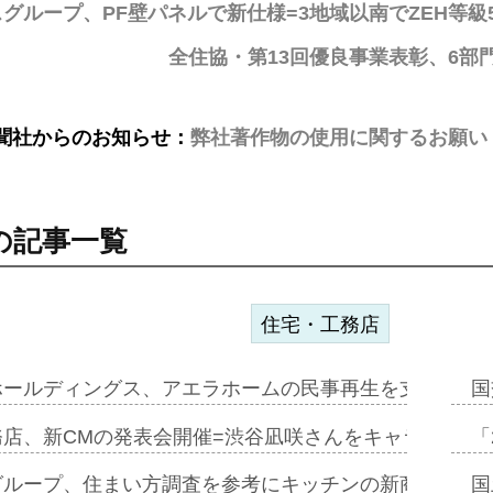
グループ、PF壁パネルで新仕様=3地域以南でZEH等級
全住協・第13回優良事業表彰、6部
聞社からのお知らせ：
弊社著作物の使用に関するお願い
の記事一覧
住宅・工務店
ホールディングス、アエラホームの民事再生を支援=スポ
国
務店、新CMの発表会開催=渋谷凪咲さんをキャラクター
「
グループ、住まい方調査を参考にキッチンの新商品=「フ
国