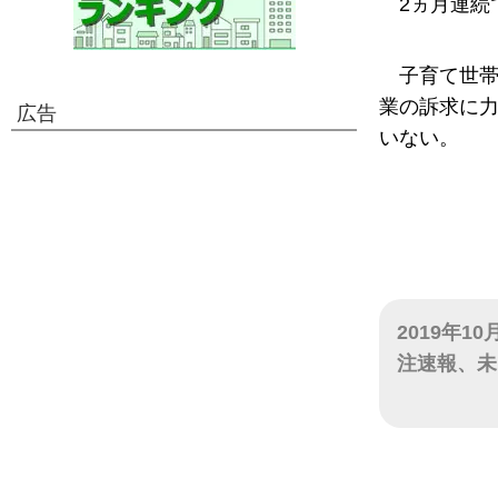
2ヵ月連続
子育て世
業の訴求に
広告
いない。
2019年1
注速報、未
日付