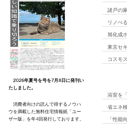
諸戸の
リノべ
旭化成
東京セ
コスモ
2026年夏号を号を7月8日に発刊い
たしました。
浴室を
消費者向けの読んで得するノウハ
省エネ検
ウを満載した無料住宅情報紙「ユー
ザー版」を年4回発行しております。
「性能向