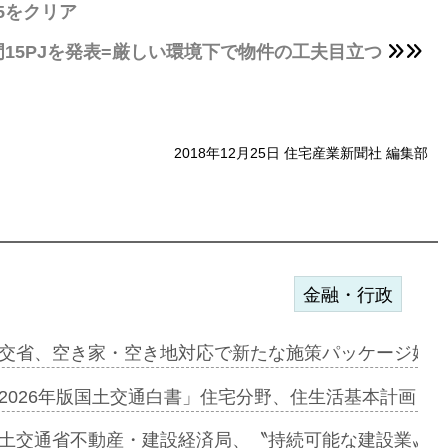
5をクリア
門15PJを発表=厳しい環境下で物件の工夫目立つ
2018年12月25日 住宅産業新聞社 編集部
金融・行政
ンサー契約…
交省、空き家・空き地対応で新たな施策パッケージ始動
に起用…
2026年版国土交通白書」住宅分野、住生活基本計画を
ァミーレキ…
土交通省不動産・建設経済局、〝持続可能な建設業〟の