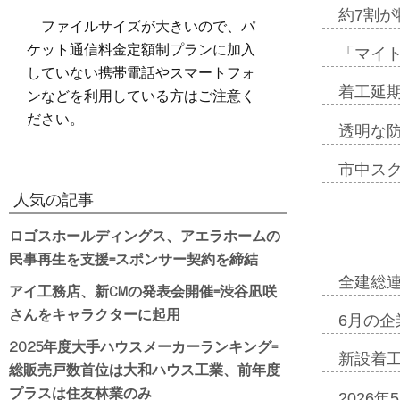
約7割が
ファイルサイズが大きいので、パ
ケット通信料金定額制プランに加入
「マイ
していない携帯電話やスマートフォ
ンなどを利用している方はご注意く
着工延期
ださい。
透明な
市中ス
人気の記事
ロゴスホールディングス、アエラホームの
民事再生を支援=スポンサー契約を締結
全建総
アイ工務店、新CMの発表会開催=渋谷凪咲
さんをキャラクターに起用
6月の企
2025年度大手ハウスメーカーランキング=
新設着工
総販売戸数首位は大和ハウス工業、前年度
プラスは住友林業のみ
2026