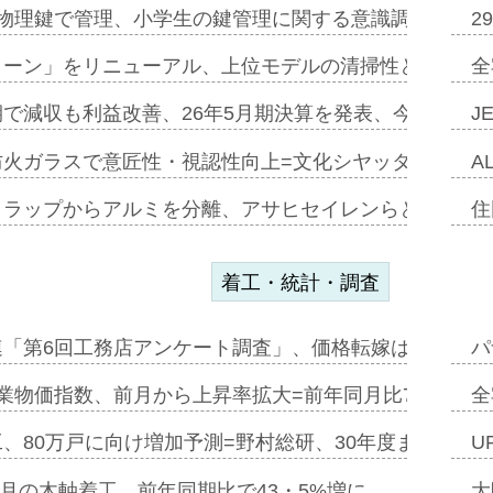
物理鍵で管理、小学生の鍵管理に関する意識調査=Natur
2
トーン」をリニューアル、上位モデルの清掃性と安全性追
全
で減収も利益改善、26年5月期決算を発表、今期は増収
J
防火ガラスで意匠性・視認性向上=文化シヤッター…
A
クラップからアルミを分離、アサヒセイレンらと協働開発
住
着工・統計・調査
連「第6回工務店アンケート調査」、価格転嫁は十分に進
パ
業物価指数、前月から上昇率拡大=前年同月比7・1%上
全
、80万戸に向け増加予測=野村総研、30年度まで〝揺
U
年5月の木軸着工、前年同期比で43・5%増に…
大