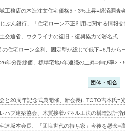
にも城南エ…
域工務店の木造注文住宅価格5・3%上昇=経済調査会「
融合型の賃…
uじぶん銀行、「住宅ローン不正利用に関する情報交換協
デンカフェ…
土交通省、ウクライナの復旧・復興協力で署名式…
協業=お互…
月の住宅ローン金利、固定型が総じて低下=6月から一転
のコリビング…
026年分路線価、標準宅地5年連続の上昇=伸び率2・9%
団体・組合
を提案=P…
会と20周年記念式典開催、新会長にTOTO吉本氏=光触
とワンビ…
レハブ建築協会、木質接着パネル工法の構造設計指針を
宅連坂本会長、「団塊世代の持ち家」今後を懸念=高齢