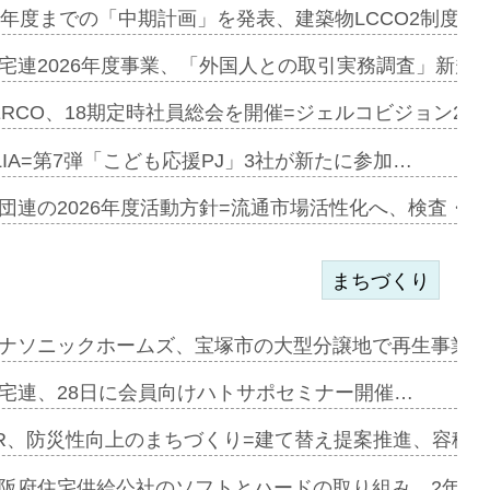
e…
9年度までの「中期計画」を発表、建築物LCCO2制度へ
加=リンナ…
宅連2026年度事業、「外国人との取引実務調査」新規に
見込む=…
ERCO、18期定時社員総会を開催=ジェルコビジョン203
LIA=第7弾「こども応援PJ」3社が新たに参加…
開始=三協…
団連の2026年度活動方針=流通市場活性化へ、検査・
まちづくり
まず=「物…
ナソニックホームズ、宝塚市の大型分譲地で再生事業を
昇…
宅連、28日に会員向けハトサポセミナー開催…
り戻し〟…
R、防災性向上のまちづくり=建て替え提案推進、容積
阪府住宅供給公社のソフトとハードの取り組み、2年連続