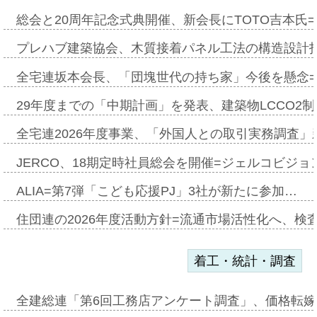
総会と20周年記念式典開催、新会長にTOTO吉本氏
プレハブ建築協会、木質接着パネル工法の構造設計
全宅連坂本会長、「団塊世代の持ち家」今後を懸念
29年度までの「中期計画」を発表、建築物LCCO2
全宅連2026年度事業、「外国人との取引実務調査」新
JERCO、18期定時社員総会を開催=ジェルコビジョン
ALIA=第7弾「こども応援PJ」3社が新たに参加…
住団連の2026年度活動方針=流通市場活性化へ、検
着工・統計・調査
全建総連「第6回工務店アンケート調査」、価格転嫁