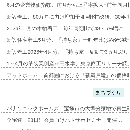
6月の企業物価指数、前月から上昇率拡大=前年同月比
新設着工、80万戸に向け増加予測=野村総研、30年
2026年5月の木軸着工、前年同期比で43・5%増に…
新設住宅着工5月分、「持ち家」一昨年比は約9%減=
新設着工2026年4月分、「持ち家」反動で3ヵ月ぶ
1～4月の塗装業倒産が高水準、東京商工リサーチ調
アットホーム「首都圏における『新築戸建』の価格
まちづくり
パナソニックホームズ、宝塚市の大型分譲地で再生
全宅連、28日に会員向けハトサポセミナー開催…