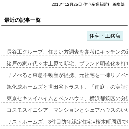
2018年12月25日 住宅産業新聞社 編集部
最近の記事一覧
住宅・工務店
長谷工グループ、住まい方調査を参考にキッチンの
諸戸の家が代々木上原で邸宅、ブランド明確化を打
リノべると東急不動産が提携、元社宅を一棟リノベ
旭化成ホームズと世田谷トラスト、「雨庭」の実証
東京セキスイハイムとベンハウス、横浜都筑区の分
コスモスイニシア、マンションとシェアハウスのい
リストホームズ、3件目防犯認定住宅=桜木町周辺で