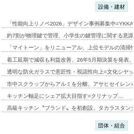
設備・建材
「性能向上リノベ2026」デザイン事例募集中=YKKA
約7割が物理鍵で管理、小学生の鍵管理に関する意識調査
「マイトーン」をリニューアル、上位モデルの清掃
着工延期で減収も利益改善、26年5月期決算を発表
透明な防火ガラスで意匠性・視認性向上=文化シヤ
市中スクラップからアルミを分離、アサヒセイレン
キッチン軸足にシェア拡大目指す=クリナップ…
高級キッチン〝ブランド〟を初創設、タカラスタン
団体・組合