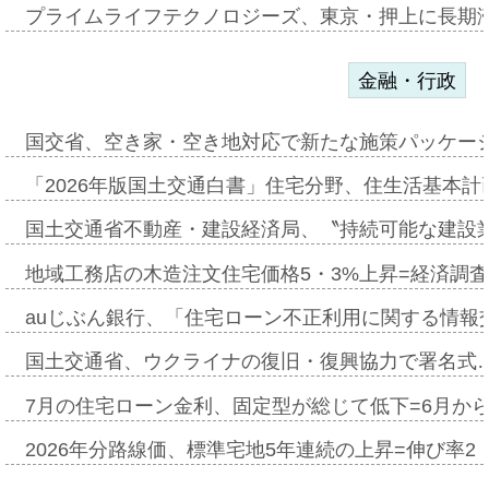
プライムライフテクノロジーズ、東京・押上に長期
金融・行政
国交省、空き家・空き地対応で新たな施策パッケー
「2026年版国土交通白書」住宅分野、住生活基本計
国土交通省不動産・建設経済局、〝持続可能な建設
地域工務店の木造注文住宅価格5・3%上昇=経済調
auじぶん銀行、「住宅ローン不正利用に関する情報
国土交通省、ウクライナの復旧・復興協力で署名式
7月の住宅ローン金利、固定型が総じて低下=6月か
2026年分路線価、標準宅地5年連続の上昇=伸び率2・