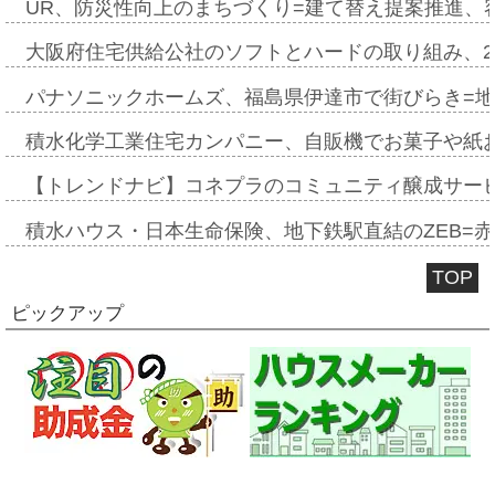
UR、防災性向上のまちづくり=建て替え提案推進、
大阪府住宅供給公社のソフトとハードの取り組み、2
パナソニックホームズ、福島県伊達市で街びらき=
積水化学工業住宅カンパニー、自販機でお菓子や紙
【トレンドナビ】コネプラのコミュニティ醸成サー
積水ハウス・日本生命保険、地下鉄駅直結のZEB=赤坂
TOP
ピックアップ