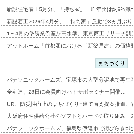
新設住宅着工5月分、「持ち家」一昨年比は約9%減=
新設着工2026年4月分、「持ち家」反動で3ヵ月ぶ
1～4月の塗装業倒産が高水準、東京商工リサーチ調
アットホーム「首都圏における『新築戸建』の価格
まちづくり
パナソニックホームズ、宝塚市の大型分譲地で再生
全宅連、28日に会員向けハトサポセミナー開催…
UR、防災性向上のまちづくり=建て替え提案推進、
大阪府住宅供給公社のソフトとハードの取り組み、2
パナソニックホームズ、福島県伊達市で街びらき=