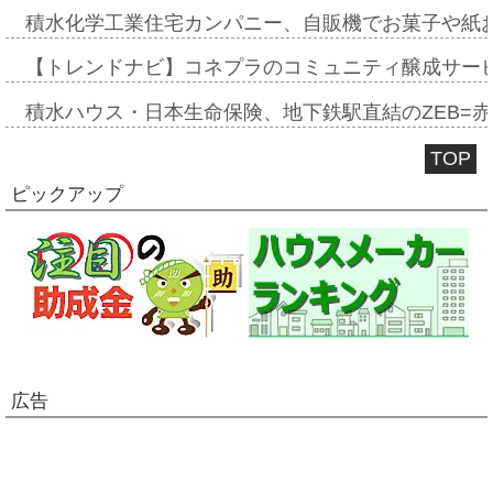
積水化学工業住宅カンパニー、自販機でお菓子や紙
【トレンドナビ】コネプラのコミュニティ醸成サー
積水ハウス・日本生命保険、地下鉄駅直結のZEB=赤坂
TOP
ピックアップ
広告