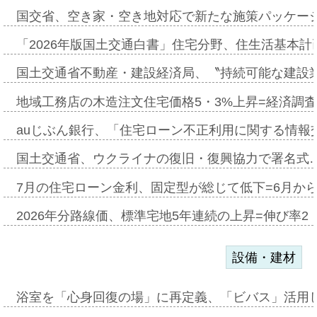
国交省、空き家・空き地対応で新たな施策パッケー
「2026年版国土交通白書」住宅分野、住生活基本計
国土交通省不動産・建設経済局、〝持続可能な建設
地域工務店の木造注文住宅価格5・3%上昇=経済調
auじぶん銀行、「住宅ローン不正利用に関する情報
国土交通省、ウクライナの復旧・復興協力で署名式
7月の住宅ローン金利、固定型が総じて低下=6月か
2026年分路線価、標準宅地5年連続の上昇=伸び率2・
設備・建材
浴室を「心身回復の場」に再定義、「ビバス」活用し