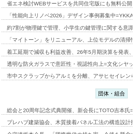
省エネ検討WEBサービスを共同住宅版にも無料公開、
「性能向上リノベ2026」デザイン事例募集中=YKKA
約7割が物理鍵で管理、小学生の鍵管理に関する意識調査
「マイトーン」をリニューアル、上位モデルの清掃
着工延期で減収も利益改善、26年5月期決算を発表
透明な防火ガラスで意匠性・視認性向上=文化シヤ
市中スクラップからアルミを分離、アサヒセイレン
団体・組合
総会と20周年記念式典開催、新会長にTOTO吉本氏
プレハブ建築協会、木質接着パネル工法の構造設計