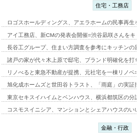
住宅・工務店
ロゴスホールディングス、アエラホームの民事再生
アイ工務店、新CMの発表会開催=渋谷凪咲さんをキ
長谷工グループ、住まい方調査を参考にキッチンの
諸戸の家が代々木上原で邸宅、ブランド明確化を打
リノべると東急不動産が提携、元社宅を一棟リノベ
旭化成ホームズと世田谷トラスト、「雨庭」の実証
東京セキスイハイムとベンハウス、横浜都筑区の分
コスモスイニシア、マンションとシェアハウスのい
金融・行政