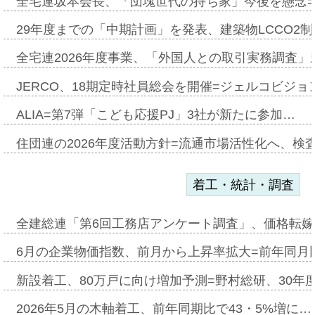
全宅連坂本会長、「団塊世代の持ち家」今後を懸念
29年度までの「中期計画」を発表、建築物LCCO2
全宅連2026年度事業、「外国人との取引実務調査」新
JERCO、18期定時社員総会を開催=ジェルコビジョン
ALIA=第7弾「こども応援PJ」3社が新たに参加…
住団連の2026年度活動方針=流通市場活性化へ、検
着工・統計・調査
全建総連「第6回工務店アンケート調査」、価格転嫁
6月の企業物価指数、前月から上昇率拡大=前年同月比
新設着工、80万戸に向け増加予測=野村総研、30年
2026年5月の木軸着工、前年同期比で43・5%増に…