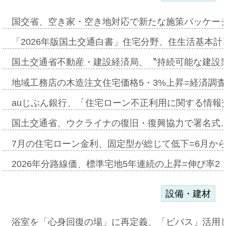
国交省、空き家・空き地対応で新たな施策パッケー
「2026年版国土交通白書」住宅分野、住生活基本計
国土交通省不動産・建設経済局、〝持続可能な建設
地域工務店の木造注文住宅価格5・3%上昇=経済調
auじぶん銀行、「住宅ローン不正利用に関する情報
国土交通省、ウクライナの復旧・復興協力で署名式
7月の住宅ローン金利、固定型が総じて低下=6月か
2026年分路線価、標準宅地5年連続の上昇=伸び率2・
設備・建材
浴室を「心身回復の場」に再定義、「ビバス」活用し