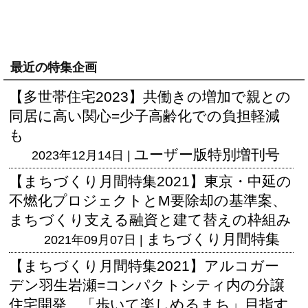
最近の特集企画
【多世帯住宅2023】共働きの増加で親との
同居に高い関心=少子高齢化での負担軽減
も
ユーザー版
特別増刊号
2023年12月14日 |
【まちづくり月間特集2021】東京・中延の
不燃化プロジェクトとM要除却の基準案、
まちづくり支える融資と建て替えの枠組み
まちづくり月間特集
2021年09月07日 |
【まちづくり月間特集2021】アルコガー
デン羽生岩瀬=コンパクトシティ内の分譲
住宅開発、「歩いて楽しめるまち」目指す