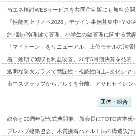
省エネ検討WEBサービスを共同住宅版にも無料公開、
「性能向上リノベ2026」デザイン事例募集中=YKKA
約7割が物理鍵で管理、小学生の鍵管理に関する意識調査
「マイトーン」をリニューアル、上位モデルの清掃
着工延期で減収も利益改善、26年5月期決算を発表
透明な防火ガラスで意匠性・視認性向上=文化シヤ
市中スクラップからアルミを分離、アサヒセイレン
団体・組合
総会と20周年記念式典開催、新会長にTOTO吉本氏
プレハブ建築協会、木質接着パネル工法の構造設計