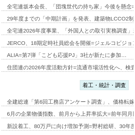
全宅連坂本会長、「団塊世代の持ち家」今後を懸念
29年度までの「中期計画」を発表、建築物LCCO2
全宅連2026年度事業、「外国人との取引実務調査」新
JERCO、18期定時社員総会を開催=ジェルコビジョン
ALIA=第7弾「こども応援PJ」3社が新たに参加…
住団連の2026年度活動方針=流通市場活性化へ、検
着工・統計・調査
全建総連「第6回工務店アンケート調査」、価格転嫁
6月の企業物価指数、前月から上昇率拡大=前年同月比
新設着工、80万戸に向け増加予測=野村総研、30年