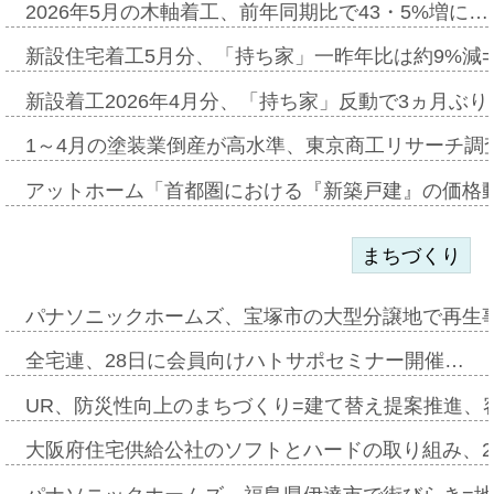
2026年5月の木軸着工、前年同期比で43・5%増に…
新設住宅着工5月分、「持ち家」一昨年比は約9%減=
新設着工2026年4月分、「持ち家」反動で3ヵ月ぶ
1～4月の塗装業倒産が高水準、東京商工リサーチ調
アットホーム「首都圏における『新築戸建』の価格
まちづくり
パナソニックホームズ、宝塚市の大型分譲地で再生
全宅連、28日に会員向けハトサポセミナー開催…
UR、防災性向上のまちづくり=建て替え提案推進、
大阪府住宅供給公社のソフトとハードの取り組み、2