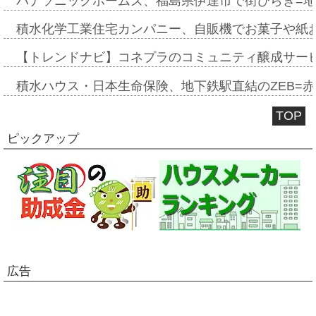
パナソニックホームズ、福島県伊達市で街びらき=
積水化学工業住宅カンパニー、自販機でお菓子や紙
【トレンドナビ】コネプラのコミュニティ醸成サー
積水ハウス・日本生命保険、地下鉄駅直結のZEB=赤坂
TOP
ピックアップ
広告