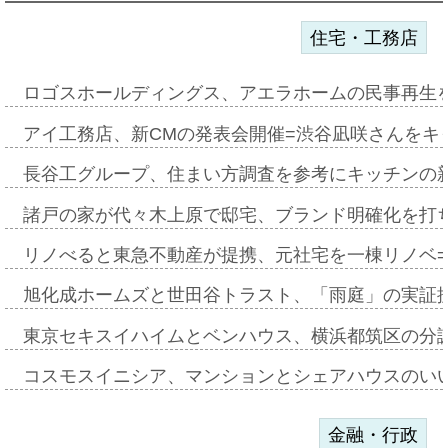
住宅・工務店
ロゴスホールディングス、アエラホームの民事再生
アイ工務店、新CMの発表会開催=渋谷凪咲さんをキ
長谷工グループ、住まい方調査を参考にキッチンの
諸戸の家が代々木上原で邸宅、ブランド明確化を打
リノべると東急不動産が提携、元社宅を一棟リノベ
旭化成ホームズと世田谷トラスト、「雨庭」の実証
東京セキスイハイムとベンハウス、横浜都筑区の分
コスモスイニシア、マンションとシェアハウスのい
金融・行政