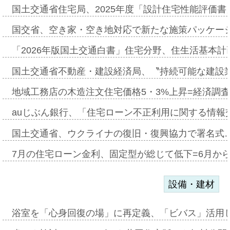
国土交通省住宅局、2025年度「設計住宅性能評価
国交省、空き家・空き地対応で新たな施策パッケー
「2026年版国土交通白書」住宅分野、住生活基本計
国土交通省不動産・建設経済局、〝持続可能な建設
地域工務店の木造注文住宅価格5・3%上昇=経済調
auじぶん銀行、「住宅ローン不正利用に関する情報
国土交通省、ウクライナの復旧・復興協力で署名式
7月の住宅ローン金利、固定型が総じて低下=6月か
設備・建材
浴室を「心身回復の場」に再定義、「ビバス」活用し