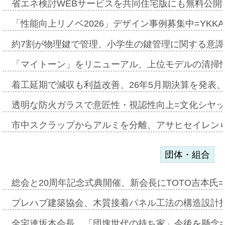
省エネ検討WEBサービスを共同住宅版にも無料公開、
「性能向上リノベ2026」デザイン事例募集中=YKKA
約7割が物理鍵で管理、小学生の鍵管理に関する意識調査
「マイトーン」をリニューアル、上位モデルの清掃
着工延期で減収も利益改善、26年5月期決算を発表
透明な防火ガラスで意匠性・視認性向上=文化シヤ
市中スクラップからアルミを分離、アサヒセイレン
団体・組合
総会と20周年記念式典開催、新会長にTOTO吉本氏
プレハブ建築協会、木質接着パネル工法の構造設計
全宅連坂本会長、「団塊世代の持ち家」今後を懸念