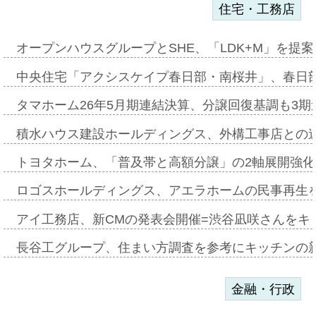
住宅・工務店
オープンハウスグループとSHE、「LDK+M」を提
中央住宅「アクシスケイプ春日部・南桜井」、春日
タマホーム26年5月期連結決算、分譲回復基調も3
積水ハウス建設ホールディングス、外構工事店との
トヨタホーム、「普及帯と高額分譲」の2軸展開強化
ロゴスホールディングス、アエラホームの民事再生
アイ工務店、新CMの発表会開催=渋谷凪咲さんをキ
長谷工グループ、住まい方調査を参考にキッチンの
金融・行政