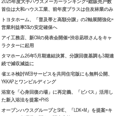
2025年度大手ハウスメーカーランキング=総販売戸数
首位は大和ハウス工業、前年度プラスは住友林業のみ
トヨタホーム、「普及帯と高額分譲」の2軸展開強化=
営業利益率5%の安定確保へ
アイ工務店、新CMの発表会開催=渋谷凪咲さんをキャ
ラクターに起用
タマホーム26年5月期連結決算、分譲回復基調も3期連
続で減収減益に
省エネ検討WEBサービスを共同住宅版にも無料公開、
YKKAPとワンビルディング
浴室を「心身回復の場」に再定義、「ビバス」活用し
た新入浴法を提案=PHS
オープンハウスグループとSHE、「LDK+M」を提案=キ