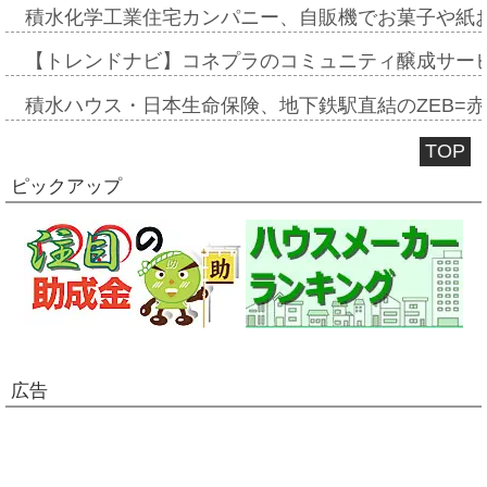
積水化学工業住宅カンパニー、自販機でお菓子や紙
【トレンドナビ】コネプラのコミュニティ醸成サー
積水ハウス・日本生命保険、地下鉄駅直結のZEB=赤坂
TOP
ピックアップ
広告