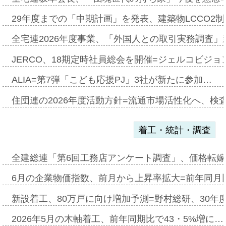
29年度までの「中期計画」を発表、建築物LCCO2
全宅連2026年度事業、「外国人との取引実務調査」新
JERCO、18期定時社員総会を開催=ジェルコビジョン
ALIA=第7弾「こども応援PJ」3社が新たに参加…
住団連の2026年度活動方針=流通市場活性化へ、検
着工・統計・調査
全建総連「第6回工務店アンケート調査」、価格転嫁
6月の企業物価指数、前月から上昇率拡大=前年同月比
新設着工、80万戸に向け増加予測=野村総研、30年
2026年5月の木軸着工、前年同期比で43・5%増に…