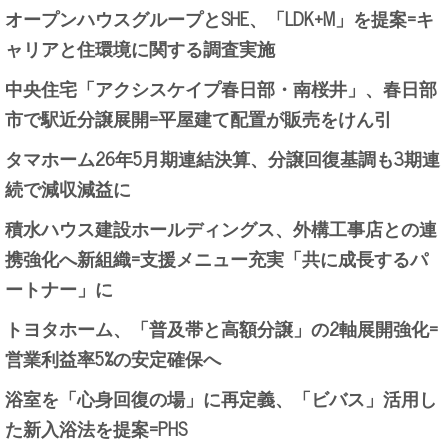
オープンハウスグループとSHE、「LDK+M」を提案=キ
ャリアと住環境に関する調査実施
中央住宅「アクシスケイプ春日部・南桜井」、春日部
市で駅近分譲展開=平屋建て配置が販売をけん引
タマホーム26年5月期連結決算、分譲回復基調も3期連
続で減収減益に
積水ハウス建設ホールディングス、外構工事店との連
携強化へ新組織=支援メニュー充実「共に成長するパ
ートナー」に
トヨタホーム、「普及帯と高額分譲」の2軸展開強化=
営業利益率5%の安定確保へ
浴室を「心身回復の場」に再定義、「ビバス」活用し
た新入浴法を提案=PHS