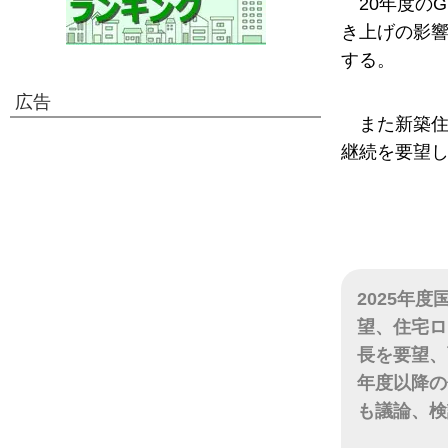
20年度の
き上げの影響
する。
広告
また新築住
継続を要望
2025年
望、住宅ロ
長を要望、
年度以降の
も議論、検