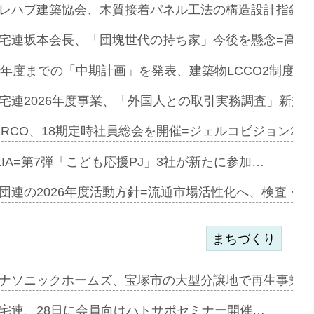
とワンビ…
レハブ建築協会、木質接着パネル工法の構造設計指針を
宅連坂本会長、「団塊世代の持ち家」今後を懸念=高齢
e…
9年度までの「中期計画」を発表、建築物LCCO2制度へ
加=リンナ…
宅連2026年度事業、「外国人との取引実務調査」新規に
見込む=…
ERCO、18期定時社員総会を開催=ジェルコビジョン203
LIA=第7弾「こども応援PJ」3社が新たに参加…
開始=三協…
団連の2026年度活動方針=流通市場活性化へ、検査・
まちづくり
まず=「物…
ナソニックホームズ、宝塚市の大型分譲地で再生事業を
昇…
宅連、28日に会員向けハトサポセミナー開催…