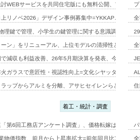
討WEBサービスを共同住宅版にも無料公開、YKKAP
プ
上リノベ2026」デザイン事例募集中=YKKAP…
全
物理鍵で管理、小学生の鍵管理に関する意識調査=Natur
2
トーン」をリニューアル、上位モデルの清掃性と安全性追
全
で減収も利益改善、26年5月期決算を発表、今期は増収
J
防火ガラスで意匠性・視認性向上=文化シヤッター…
A
クラップからアルミを分離、アサヒセイレンらと協働開発
住
着工・統計・調査
連「第6回工務店アンケート調査」、価格転嫁は十分に進
パ
業物価指数、前月から上昇率拡大=前年同月比7・1%上
全