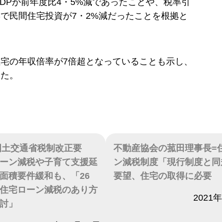
GDPが前年度比4・5%減であったことや、税率引
で民間住宅投資が7・2%減だったことを根拠と
宅の年収倍率が7倍超となっていることも示し、
した。
度国土交通省税制改正要
不動産協会の菰田理事長=
ーン減税や子育て支援延
ン減税制度「現行制度と同
面積要件緩和も、「26
要望、住宅の取得に必要
住宅ローン減税のあり方
日付
2021
討」