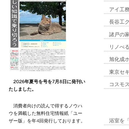
アイ工
長谷工
諸戸の
リノべ
旭化成
東京セ
2026年夏号を号を7月8日に発刊い
コスモ
たしました。
消費者向けの読んで得するノウハ
ウを満載した無料住宅情報紙「ユー
ザー版」を年4回発行しております。
浴室を