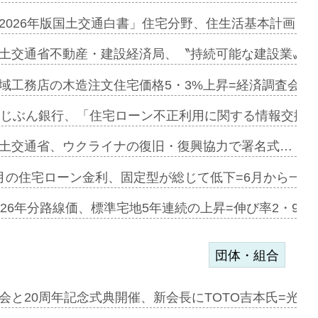
に起用…
2026年版国土交通白書」住宅分野、住生活基本計画を
ァミーレキ…
土交通省不動産・建設経済局、〝持続可能な建設業〟の
にも城南エ…
域工務店の木造注文住宅価格5・3%上昇=経済調査会「
融合型の賃…
uじぶん銀行、「住宅ローン不正利用に関する情報交換協
デンカフェ…
土交通省、ウクライナの復旧・復興協力で署名式…
協業=お互…
月の住宅ローン金利、固定型が総じて低下=6月から一転
のコリビング…
026年分路線価、標準宅地5年連続の上昇=伸び率2・9%
団体・組合
を提案=P…
会と20周年記念式典開催、新会長にTOTO吉本氏=光触