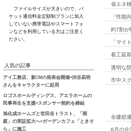
省エネ検
ファイルサイズが大きいので、パ
ケット通信料金定額制プランに加入
「性能向
していない携帯電話やスマートフォ
約7割が
ンなどを利用している方はご注意く
ださい。
「マイ
着工延期
人気の記事
透明な
アイ工務店、新CMの発表会開催=渋谷凪咲
市中ス
さんをキャラクターに起用
ロゴスホールディングス、アエラホームの
民事再生を支援=スポンサー契約を締結
旭化成ホームズと世田谷トラスト、「雨
全建総
庭」の実証拡大へ=ガーデンカフェ「ときそ
ら」に施工
6月の企