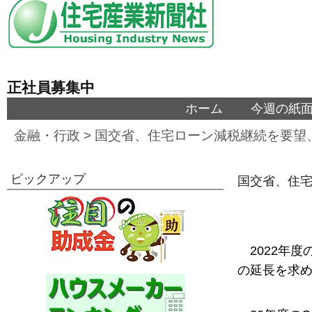
正社員募集中
ホーム
今週の紙
金融・行政
>
国交省、住宅ローン減税継続を要望
ピックアップ
国交省、住
2022年
の延長を求