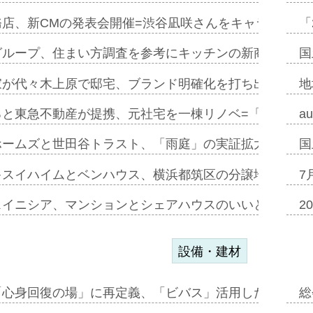
務店、新CMの発表会開催=渋谷凪咲さんをキャラクター
「
グループ、住まい方調査を参考にキッチンの新商品=「フ
国
家が代々木上原で邸宅、ブランド明確化を打ち出す=年内
地
ると東急不動産が提携、元社宅を一棟リノベ=「職住遊」
a
ホームズと世田谷トラスト、「雨庭」の実証拡大へ=ガー
国
キスイハイムとベンハウス、横浜都筑区の分譲地開発で初
7
スイニシア、マンションとシェアハウスのいいとこどり
2
設備・建材
「心身回復の場」に再定義、「ビバス」活用した新入浴法
総