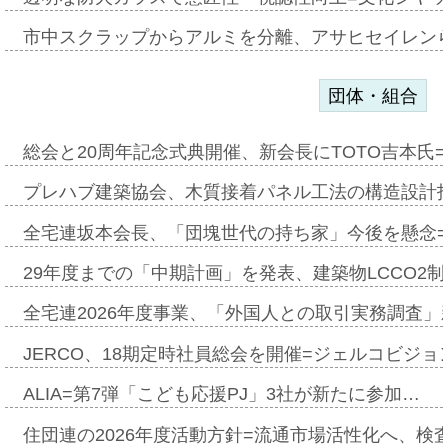
市中スクラップからアルミを分離、アサヒセイレン
団体・組合
総会と20周年記念式典開催、新会長にTOTO吉本氏
プレハブ建築協会、木質接着パネル工法の構造設計
全宅連坂本会長、「団塊世代の持ち家」今後を懸念
29年度までの「中期計画」を発表、建築物LCCO2
全宅連2026年度事業、「外国人との取引実務調査」新
JERCO、18期定時社員総会を開催=ジェルコビジョン
ALIA=第7弾「こども応援PJ」3社が新たに参加…
住団連の2026年度活動方針=流通市場活性化へ、検