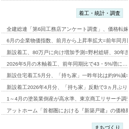
着工・統計・調査
全建総連「第6回工務店アンケート調査」、価格転嫁
6月の企業物価指数、前月から上昇率拡大=前年同月比
新設着工、80万戸に向け増加予測=野村総研、30年
2026年5月の木軸着工、前年同期比で43・5%増に…
新設住宅着工5月分、「持ち家」一昨年比は約9%減=
新設着工2026年4月分、「持ち家」反動で3ヵ月ぶ
1～4月の塗装業倒産が高水準、東京商工リサーチ調
アットホーム「首都圏における『新築戸建』の価格
まちづくり