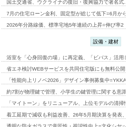
国土交通省、ウクライナの復旧・復興協力で署名式
7月の住宅ローン金利、固定型が総じて低下=6月か
2026年分路線価、標準宅地5年連続の上昇=伸び率2・
設備・建材
浴室を「心身回復の場」に再定義、「ビバス」活用し
省エネ検討WEBサービスを共同住宅版にも無料公開、
「性能向上リノベ2026」デザイン事例募集中=YKKA
約7割が物理鍵で管理、小学生の鍵管理に関する意識調査
「マイトーン」をリニューアル、上位モデルの清掃
着工延期で減収も利益改善、26年5月期決算を発表
透明な防火ガラスで意匠性・視認性向上=文化シヤ