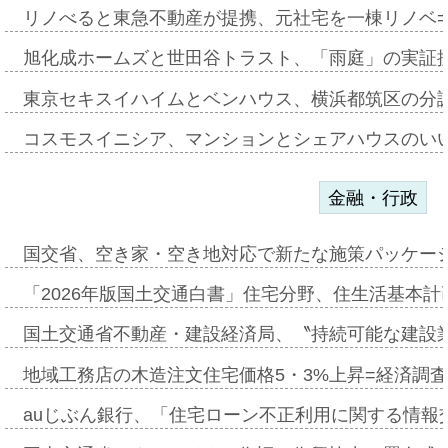
リノべると東急不動産が提携、元社宅を一棟リノベ
旭化成ホームズと世田谷トラスト、「雨庭」の実証
東京セキスイハイムとベンハウス、横浜都筑区の分
コスモスイニシア、マンションとシェアハウスのい
金融・行政
国交省、空き家・空き地対応で新たな施策パッケー
「2026年版国土交通白書」住宅分野、住生活基本計
国土交通省不動産・建設経済局、〝持続可能な建設
地域工務店の木造注文住宅価格5・3%上昇=経済調
auじぶん銀行、「住宅ローン不正利用に関する情報