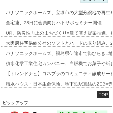
パナソニックホームズ、宝塚市の大型分譲地で再生
全宅連、28日に会員向けハトサポセミナー開催…
UR、防災性向上のまちづくり=建て替え提案推進、
大阪府住宅供給公社のソフトとハードの取り組み、2
パナソニックホームズ、福島県伊達市で街びらき=
積水化学工業住宅カンパニー、自販機でお菓子や紙
【トレンドナビ】コネプラのコミュニティ醸成サー
積水ハウス・日本生命保険、地下鉄駅直結のZEB=赤坂
TOP
ピックアップ