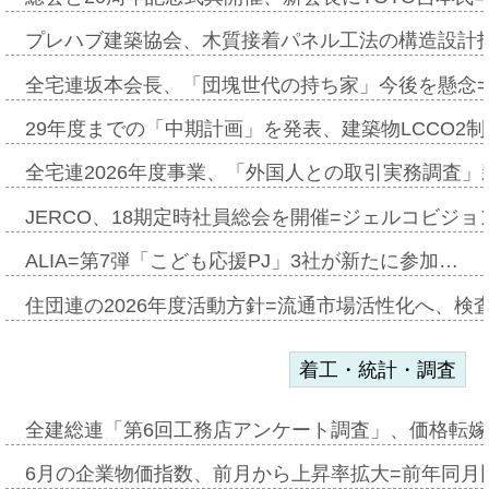
プレハブ建築協会、木質接着パネル工法の構造設計
全宅連坂本会長、「団塊世代の持ち家」今後を懸念
29年度までの「中期計画」を発表、建築物LCCO2
全宅連2026年度事業、「外国人との取引実務調査」新
JERCO、18期定時社員総会を開催=ジェルコビジョン
ALIA=第7弾「こども応援PJ」3社が新たに参加…
住団連の2026年度活動方針=流通市場活性化へ、検
着工・統計・調査
全建総連「第6回工務店アンケート調査」、価格転嫁
6月の企業物価指数、前月から上昇率拡大=前年同月比