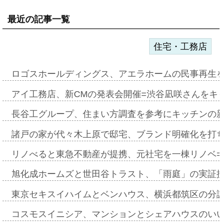
最近の記事一覧
住宅・工務店
ロゴスホールディングス、アエラホームの民事再生
アイ工務店、新CMの発表会開催=渋谷凪咲さんをキ
長谷工グループ、住まい方調査を参考にキッチンの
諸戸の家が代々木上原で邸宅、ブランド明確化を打
リノべると東急不動産が提携、元社宅を一棟リノベ
旭化成ホームズと世田谷トラスト、「雨庭」の実証
東京セキスイハイムとベンハウス、横浜都筑区の分
コスモスイニシア、マンションとシェアハウスのい