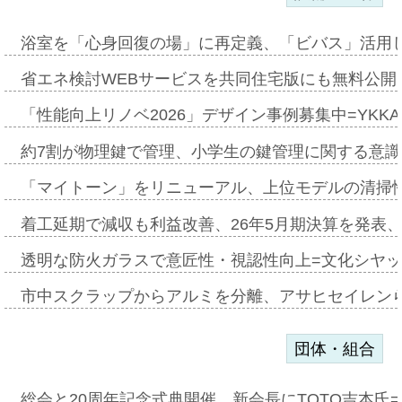
浴室を「心身回復の場」に再定義、「ビバス」活用し
省エネ検討WEBサービスを共同住宅版にも無料公開、
「性能向上リノベ2026」デザイン事例募集中=YKKA
約7割が物理鍵で管理、小学生の鍵管理に関する意識調査
「マイトーン」をリニューアル、上位モデルの清掃
着工延期で減収も利益改善、26年5月期決算を発表
透明な防火ガラスで意匠性・視認性向上=文化シヤ
市中スクラップからアルミを分離、アサヒセイレン
団体・組合
総会と20周年記念式典開催、新会長にTOTO吉本氏