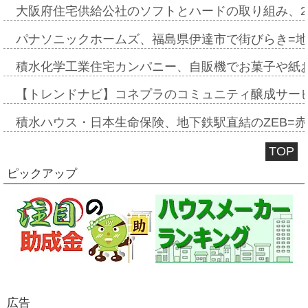
大阪府住宅供給公社のソフトとハードの取り組み、2
パナソニックホームズ、福島県伊達市で街びらき=
積水化学工業住宅カンパニー、自販機でお菓子や紙
【トレンドナビ】コネプラのコミュニティ醸成サー
積水ハウス・日本生命保険、地下鉄駅直結のZEB=赤坂
TOP
ピックアップ
広告