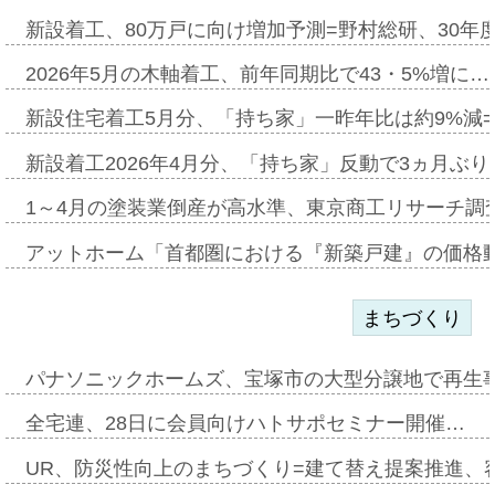
新設着工、80万戸に向け増加予測=野村総研、30年
2026年5月の木軸着工、前年同期比で43・5%増に…
新設住宅着工5月分、「持ち家」一昨年比は約9%減=
新設着工2026年4月分、「持ち家」反動で3ヵ月ぶ
1～4月の塗装業倒産が高水準、東京商工リサーチ調
アットホーム「首都圏における『新築戸建』の価格
まちづくり
パナソニックホームズ、宝塚市の大型分譲地で再生
全宅連、28日に会員向けハトサポセミナー開催…
UR、防災性向上のまちづくり=建て替え提案推進、