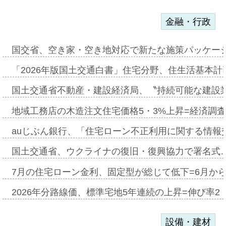
金融・行政
国交省、空き家・空き地対応で新たな施策パッケー
「2026年版国土交通白書」住宅分野、住生活基本計
国土交通省不動産・建設経済局、〝持続可能な建設
地域工務店の木造注文住宅価格5・3%上昇=経済調
auじぶん銀行、「住宅ローン不正利用に関する情報
国土交通省、ウクライナの復旧・復興協力で署名式
7月の住宅ローン金利、固定型が総じて低下=6月か
2026年分路線価、標準宅地5年連続の上昇=伸び率2・
設備・建材