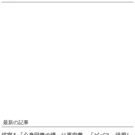
最新の記事
浴室を「心身回復の場」に再定義、「ビバス」活用し