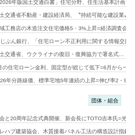
に起用…
2026年版国土交通白書」住宅分野、住生活基本計画を
ァミーレキ…
土交通省不動産・建設経済局、〝持続可能な建設業〟の
にも城南エ…
域工務店の木造注文住宅価格5・3%上昇=経済調査会「
融合型の賃…
uじぶん銀行、「住宅ローン不正利用に関する情報交換協
デンカフェ…
土交通省、ウクライナの復旧・復興協力で署名式…
協業=お互…
月の住宅ローン金利、固定型が総じて低下=6月から一転
のコリビング…
026年分路線価、標準宅地5年連続の上昇=伸び率2・9%
団体・組合
を提案=P…
会と20周年記念式典開催、新会長にTOTO吉本氏=光触
とワンビ…
レハブ建築協会、木質接着パネル工法の構造設計指針を