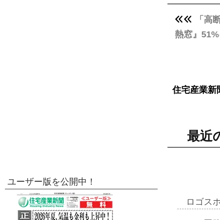
「高
熱窓』51
住宅産業新
最近
ユーザー版を公開中！
ロゴス