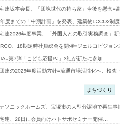
宅連坂本会長、「団塊世代の持ち家」今後を懸念=高齢
e…
9年度までの「中期計画」を発表、建築物LCCO2制度へ
加=リンナ…
宅連2026年度事業、「外国人との取引実務調査」新規に
見込む=…
ERCO、18期定時社員総会を開催=ジェルコビジョン203
LIA=第7弾「こども応援PJ」3社が新たに参加…
開始=三協…
団連の2026年度活動方針=流通市場活性化へ、検査・
まちづくり
まず=「物…
ナソニックホームズ、宝塚市の大型分譲地で再生事業を
昇…
宅連、28日に会員向けハトサポセミナー開催…