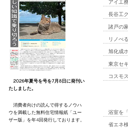
アイ工
長谷工
諸戸の
リノべ
旭化成
東京セ
コスモ
2026年夏号を号を7月8日に発刊い
たしました。
消費者向けの読んで得するノウハ
ウを満載した無料住宅情報紙「ユー
浴室を
ザー版」を年4回発行しております。
省エネ検