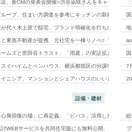
務店、新CMの発表会開催=渋谷凪咲さんをキャラクター
「
グループ、住まい方調査を参考にキッチンの新商品=「フ
国
家が代々木上原で邸宅、ブランド明確化を打ち出す=年内
地
ると東急不動産が提携、元社宅を一棟リノベ=「職住遊」
a
ホームズと世田谷トラスト、「雨庭」の実証拡大へ=ガー
国
キスイハイムとベンハウス、横浜都筑区の分譲地開発で初
7
スイニシア、マンションとシェアハウスのいいとこどり
2
設備・建材
「心身回復の場」に再定義、「ビバス」活用した新入浴法
総
討WEBサービスを共同住宅版にも無料公開、YKKAP
プ