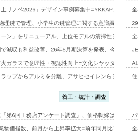
上リノベ2026」デザイン事例募集中=YKKAP…
全
物理鍵で管理、小学生の鍵管理に関する意識調査=Natur
2
トーン」をリニューアル、上位モデルの清掃性と安全性追
全
で減収も利益改善、26年5月期決算を発表、今期は増収
J
防火ガラスで意匠性・視認性向上=文化シヤッター…
A
クラップからアルミを分離、アサヒセイレンらと協働開発
住
着工・統計・調査
連「第6回工務店アンケート調査」、価格転嫁は十分に進
パ
業物価指数、前月から上昇率拡大=前年同月比7・1%上
全