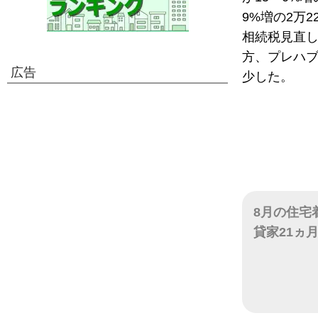
9%増の2万
相続税見直し
方、プレハブ
広告
少した。
8月の住宅
貸家21ヵ
日付