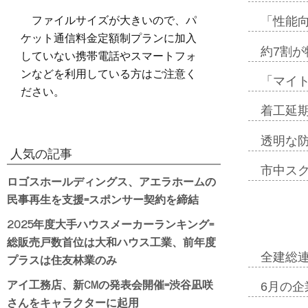
ファイルサイズが大きいので、パ
「性能向
ケット通信料金定額制プランに加入
約7割が
していない携帯電話やスマートフォ
ンなどを利用している方はご注意く
「マイ
ださい。
着工延期
透明な
人気の記事
市中ス
ロゴスホールディングス、アエラホームの
民事再生を支援=スポンサー契約を締結
2025年度大手ハウスメーカーランキング=
総販売戸数首位は大和ハウス工業、前年度
全建総
プラスは住友林業のみ
アイ工務店、新CMの発表会開催=渋谷凪咲
6月の企
さんをキャラクターに起用