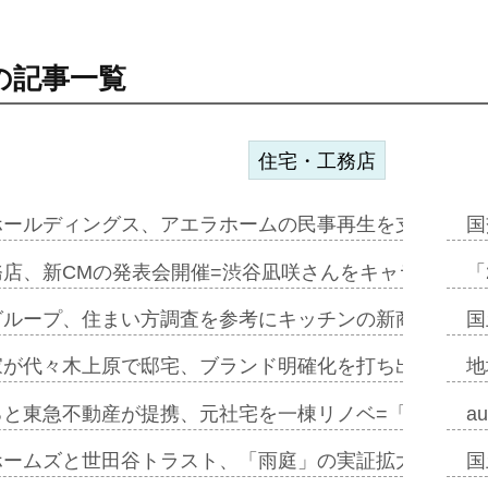
の記事一覧
住宅・工務店
ホールディングス、アエラホームの民事再生を支援=スポ
国
務店、新CMの発表会開催=渋谷凪咲さんをキャラクター
「
グループ、住まい方調査を参考にキッチンの新商品=「フ
国
家が代々木上原で邸宅、ブランド明確化を打ち出す=年内
地
ると東急不動産が提携、元社宅を一棟リノベ=「職住遊」
a
ホームズと世田谷トラスト、「雨庭」の実証拡大へ=ガー
国