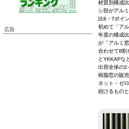
材質別構成比
シ部がアルミ
比6・7ポイ
初めて「アル
広告
年度の構成比
が「アルミ窓
合わせて8割
とYKKAP
出荷全体の2
樹脂窓の販
ネット・ゼロ
続けるもの