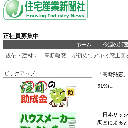
正社員募集中
ホーム
今週の紙
設備・建材
>
「高断熱窓」が初めてアルミ窓上回
ピックアップ
「高断熱窓」
51%に
日本サッシ
調査によると