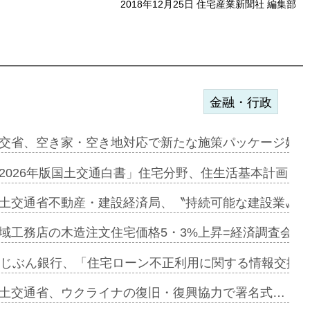
2018年12月25日 住宅産業新聞社 編集部
金融・行政
ンサー契約…
交省、空き家・空き地対応で新たな施策パッケージ始動
に起用…
2026年版国土交通白書」住宅分野、住生活基本計画を
ァミーレキ…
土交通省不動産・建設経済局、〝持続可能な建設業〟の
にも城南エ…
域工務店の木造注文住宅価格5・3%上昇=経済調査会「
融合型の賃…
uじぶん銀行、「住宅ローン不正利用に関する情報交換協
デンカフェ…
土交通省、ウクライナの復旧・復興協力で署名式…