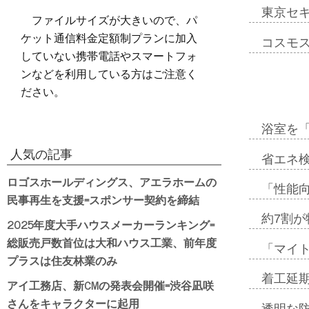
東京セ
ファイルサイズが大きいので、パ
ケット通信料金定額制プランに加入
コスモ
していない携帯電話やスマートフォ
ンなどを利用している方はご注意く
ださい。
浴室を
人気の記事
省エネ検
ロゴスホールディングス、アエラホームの
「性能向
民事再生を支援=スポンサー契約を締結
約7割が
2025年度大手ハウスメーカーランキング=
総販売戸数首位は大和ハウス工業、前年度
「マイ
プラスは住友林業のみ
着工延期
アイ工務店、新CMの発表会開催=渋谷凪咲
さんをキャラクターに起用
透明な