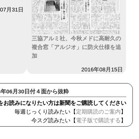
年07月31日
三協アルミ社、今秋メドに高耐久の
複合窓「アルジオ」に防火仕様を追
加
日付
2016年08月15日
16年06月30日付４面から抜粋
をお読みになりたい方は新聞をご購読してください
毎週じっくり読みたい【
定期購読のご案内
】
今スグ読みたい【
電子版で購読する
】