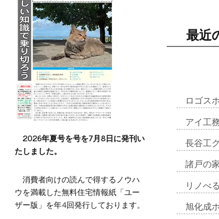
最近
ロゴス
アイ工
2026年夏号を号を7月8日に発刊い
長谷工
たしました。
諸戸の
消費者向けの読んで得するノウハ
リノべ
ウを満載した無料住宅情報紙「ユー
ザー版」を年4回発行しております。
旭化成