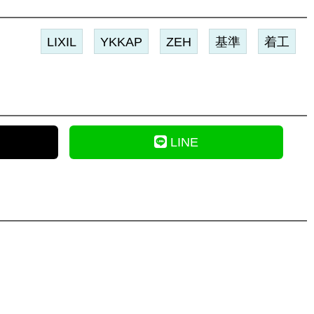
LIXIL
YKKAP
ZEH
基準
着工
LINE