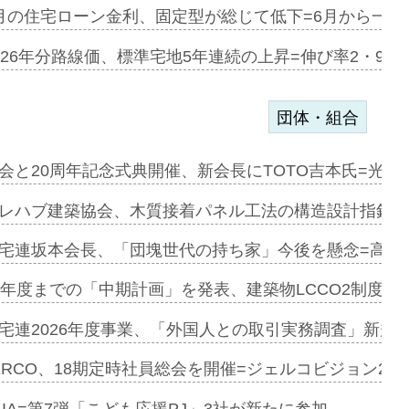
協業=お互…
月の住宅ローン金利、固定型が総じて低下=6月から一転
のコリビング…
026年分路線価、標準宅地5年連続の上昇=伸び率2・9%
団体・組合
を提案=P…
会と20周年記念式典開催、新会長にTOTO吉本氏=光触
とワンビ…
レハブ建築協会、木質接着パネル工法の構造設計指針を
宅連坂本会長、「団塊世代の持ち家」今後を懸念=高齢
e…
9年度までの「中期計画」を発表、建築物LCCO2制度へ
加=リンナ…
宅連2026年度事業、「外国人との取引実務調査」新規に
見込む=…
ERCO、18期定時社員総会を開催=ジェルコビジョン203
LIA=第7弾「こども応援PJ」3社が新たに参加…