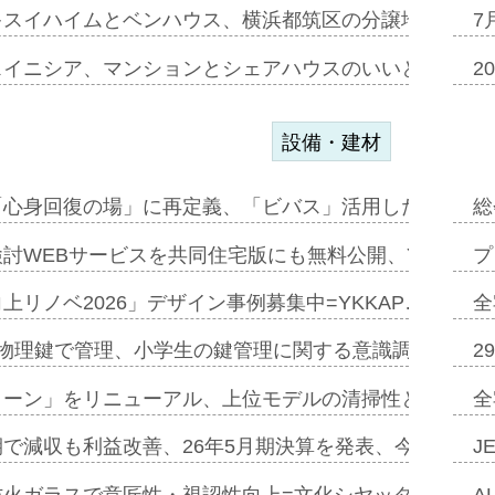
キスイハイムとベンハウス、横浜都筑区の分譲地開発で初
7
スイニシア、マンションとシェアハウスのいいとこどり
2
設備・建材
「心身回復の場」に再定義、「ビバス」活用した新入浴法
総
討WEBサービスを共同住宅版にも無料公開、YKKAP
プ
上リノベ2026」デザイン事例募集中=YKKAP…
全
物理鍵で管理、小学生の鍵管理に関する意識調査=Natur
2
トーン」をリニューアル、上位モデルの清掃性と安全性追
全
で減収も利益改善、26年5月期決算を発表、今期は増収
J
防火ガラスで意匠性・視認性向上=文化シヤッター…
A