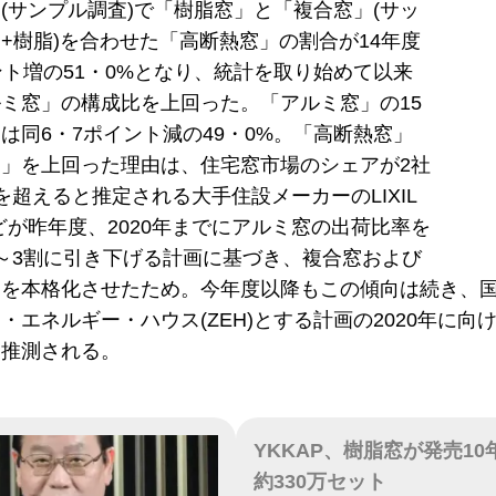
(サンプル調査)で「樹脂窓」と「複合窓」(サッ
+樹脂)を合わせた「高断熱窓」の割合が14年度
ント増の51・0%となり、統計を取り始めて以来
ミ窓」の構成比を上回った。「アルミ窓」の15
は同6・7ポイント減の49・0%。「高断熱窓」
」を上回った理由は、住宅窓市場のシェアが2社
を超えると推定される大手住設メーカーのLIXIL
などが昨年度、2020年までにアルミ窓の出荷比率を
～3割に引き下げる計画に基づき、複合窓および
売を本格化させたため。今年度以降もこの傾向は続き、
・エネルギー・ハウス(ZEH)とする計画の2020年に
と推測される。
YKKAP、樹脂窓が発売10
約330万セット