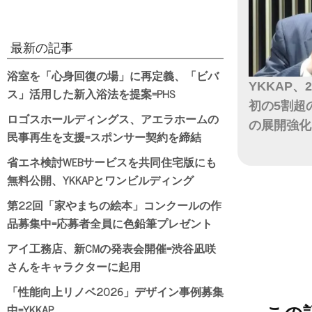
最新の記事
浴室を「心身回復の場」に再定義、「ビバ
YKKAP、
ス」活用した新入浴法を提案=PHS
初の5割超
ロゴスホールディングス、アエラホームの
の展開強化
民事再生を支援=スポンサー契約を締結
日付
省エネ検討WEBサービスを共同住宅版にも
無料公開、YKKAPとワンビルディング
第22回「家やまちの絵本」コンクールの作
品募集中=応募者全員に色鉛筆プレゼント
アイ工務店、新CMの発表会開催=渋谷凪咲
さんをキャラクターに起用
「性能向上リノベ2026」デザイン事例募集
中=YKKAP