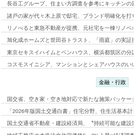
長谷工グループ、住まい方調査を参考にキッチンの
諸戸の家が代々木上原で邸宅、ブランド明確化を打
リノべると東急不動産が提携、元社宅を一棟リノベ
旭化成ホームズと世田谷トラスト、「雨庭」の実証
東京セキスイハイムとベンハウス、横浜都筑区の分
コスモスイニシア、マンションとシェアハウスのい
金融・行政
国交省、空き家・空き地対応で新たな施策パッケー
「2026年版国土交通白書」住宅分野、住生活基本計
国土交通省不動産・建設経済局、〝持続可能な建設