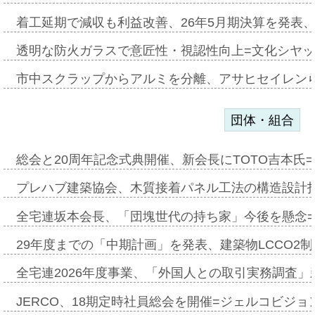
着工延期で減収も利益改善、26年5月期決算を発表
透明な防火ガラスで意匠性・視認性向上=文化シヤ
市中スクラップからアルミを分離、アサヒセイレン
団体・組合
総会と20周年記念式典開催、新会長にTOTO吉本氏
プレハブ建築協会、木質接着パネル工法の構造設計
全宅連坂本会長、「団塊世代の持ち家」今後を懸念
29年度までの「中期計画」を発表、建築物LCCO2
全宅連2026年度事業、「外国人との取引実務調査」新
JERCO、18期定時社員総会を開催=ジェルコビジョン