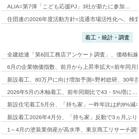
ALIA=第7弾「こども応援PJ」3社が新たに参加…
住団連の2026年度活動方針=流通市場活性化へ、検
着工・統計・調査
全建総連「第6回工務店アンケート調査」、価格転嫁
6月の企業物価指数、前月から上昇率拡大=前年同月比
新設着工、80万戸に向け増加予測=野村総研、30年
2026年5月の木軸着工、前年同期比で43・5%増に…
新設住宅着工5月分、「持ち家」一昨年比は約9%減=
新設着工2026年4月分、「持ち家」反動で3ヵ月ぶ
1～4月の塗装業倒産が高水準、東京商工リサーチ調