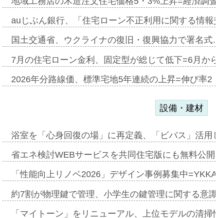
地域工務店の木造注文住宅価格5・3%上昇=経済調
auじぶん銀行、「住宅ローン不正利用に関する情報
国土交通省、ウクライナの復旧・復興協力で署名式
7月の住宅ローン金利、固定型が総じて低下=6月か
2026年分路線価、標準宅地5年連続の上昇=伸び率2・
設備・建材
浴室を「心身回復の場」に再定義、「ビバス」活用し
省エネ検討WEBサービスを共同住宅版にも無料公開、
「性能向上リノベ2026」デザイン事例募集中=YKKA
約7割が物理鍵で管理、小学生の鍵管理に関する意識調査
「マイトーン」をリニューアル、上位モデルの清掃