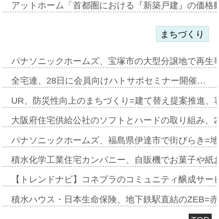
アットホーム「首都圏における『新築戸建』の価格
まちづくり
パナソニックホームズ、宝塚市の大型分譲地で再生
全宅連、28日に会員向けハトサポセミナー開催…
UR、防災性向上のまちづくり=建て替え提案推進、
大阪府住宅供給公社のソフトとハードの取り組み、2
パナソニックホームズ、福島県伊達市で街びらき=
積水化学工業住宅カンパニー、自販機でお菓子や紙
【トレンドナビ】コネプラのコミュニティ醸成サー
積水ハウス・日本生命保険、地下鉄駅直結のZEB=赤坂