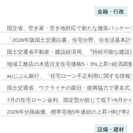
金融・行政
国交省、空き家・空き地対応で新たな施策パッケー
「2026年版国土交通白書」住宅分野、住生活基本計
国土交通省不動産・建設経済局、〝持続可能な建設
地域工務店の木造注文住宅価格5・3%上昇=経済調
auじぶん銀行、「住宅ローン不正利用に関する情報
国土交通省、ウクライナの復旧・復興協力で署名式
7月の住宅ローン金利、固定型が総じて低下=6月か
2026年分路線価、標準宅地5年連続の上昇=伸び率2・
設備・建材