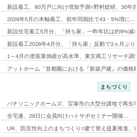
新設着工、80万戸に向け増加予測=野村総研、30年
2026年5月の木軸着工、前年同期比で43・5%増に…
新設住宅着工5月分、「持ち家」一昨年比は約9%減=
新設着工2026年4月分、「持ち家」反動で3ヵ月ぶ
1～4月の塗装業倒産が高水準、東京商工リサーチ調
アットホーム「首都圏における『新築戸建』の価格
まちづくり
パナソニックホームズ、宝塚市の大型分譲地で再生
全宅連、28日に会員向けハトサポセミナー開催…
UR、防災性向上のまちづくり=建て替え提案推進、