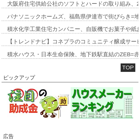
大阪府住宅供給公社のソフトとハードの取り組み、2
パナソニックホームズ、福島県伊達市で街びらき=
積水化学工業住宅カンパニー、自販機でお菓子や紙
【トレンドナビ】コネプラのコミュニティ醸成サー
積水ハウス・日本生命保険、地下鉄駅直結のZEB=赤坂
TOP
ピックアップ
広告