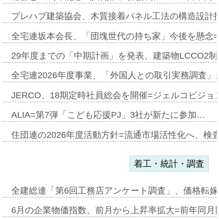
プレハブ建築協会、木質接着パネル工法の構造設計
全宅連坂本会長、「団塊世代の持ち家」今後を懸念
29年度までの「中期計画」を発表、建築物LCCO2
全宅連2026年度事業、「外国人との取引実務調査」新
JERCO、18期定時社員総会を開催=ジェルコビジョン
ALIA=第7弾「こども応援PJ」3社が新たに参加…
住団連の2026年度活動方針=流通市場活性化へ、検
着工・統計・調査
全建総連「第6回工務店アンケート調査」、価格転嫁
6月の企業物価指数、前月から上昇率拡大=前年同月比