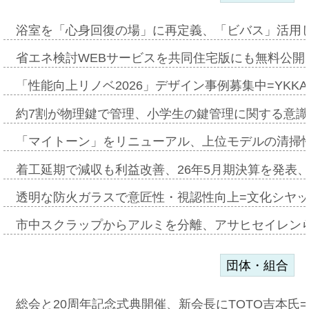
浴室を「心身回復の場」に再定義、「ビバス」活用し
省エネ検討WEBサービスを共同住宅版にも無料公開、
「性能向上リノベ2026」デザイン事例募集中=YKKA
約7割が物理鍵で管理、小学生の鍵管理に関する意識調査
「マイトーン」をリニューアル、上位モデルの清掃
着工延期で減収も利益改善、26年5月期決算を発表
透明な防火ガラスで意匠性・視認性向上=文化シヤ
市中スクラップからアルミを分離、アサヒセイレン
団体・組合
総会と20周年記念式典開催、新会長にTOTO吉本氏