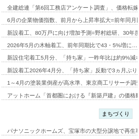
全建総連「第6回工務店アンケート調査」、価格転嫁
6月の企業物価指数、前月から上昇率拡大=前年同月比
新設着工、80万戸に向け増加予測=野村総研、30年
2026年5月の木軸着工、前年同期比で43・5%増に…
新設住宅着工5月分、「持ち家」一昨年比は約9%減=
新設着工2026年4月分、「持ち家」反動で3ヵ月ぶ
1～4月の塗装業倒産が高水準、東京商工リサーチ調
アットホーム「首都圏における『新築戸建』の価格
まちづくり
パナソニックホームズ、宝塚市の大型分譲地で再生