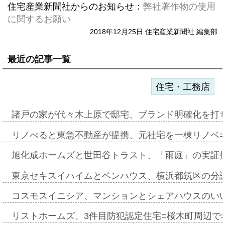
住宅産業新聞社からのお知らせ：
弊社著作物の使用
に関するお願い
2018年12月25日 住宅産業新聞社 編集部
最近の記事一覧
住宅・工務店
諸戸の家が代々木上原で邸宅、ブランド明確化を打
リノべると東急不動産が提携、元社宅を一棟リノベ
旭化成ホームズと世田谷トラスト、「雨庭」の実証
東京セキスイハイムとベンハウス、横浜都筑区の分
コスモスイニシア、マンションとシェアハウスのい
リストホームズ、3件目防犯認定住宅=桜木町周辺で