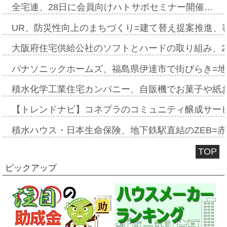
全宅連、28日に会員向けハトサポセミナー開催…
UR、防災性向上のまちづくり=建て替え提案推進、
大阪府住宅供給公社のソフトとハードの取り組み、2
パナソニックホームズ、福島県伊達市で街びらき=
積水化学工業住宅カンパニー、自販機でお菓子や紙
【トレンドナビ】コネプラのコミュニティ醸成サー
積水ハウス・日本生命保険、地下鉄駅直結のZEB=赤坂
TOP
ピックアップ