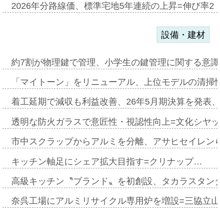
2026年分路線価、標準宅地5年連続の上昇=伸び率2・
設備・建材
約7割が物理鍵で管理、小学生の鍵管理に関する意識調査
「マイトーン」をリニューアル、上位モデルの清掃
着工延期で減収も利益改善、26年5月期決算を発表
透明な防火ガラスで意匠性・視認性向上=文化シヤ
市中スクラップからアルミを分離、アサヒセイレン
キッチン軸足にシェア拡大目指す=クリナップ…
高級キッチン〝ブランド〟を初創設、タカラスタン
奈呉工場にアルミリサイクル専用炉を増設=三協立