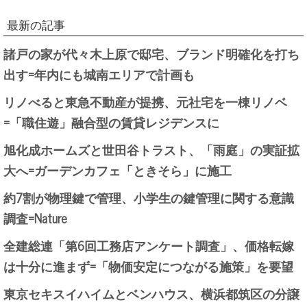
最新の記事
諸戸の家が代々木上原で邸宅、ブランド明確化を打ち
出す=年内にも城南エリアで計画も
リノべると東急不動産が提携、元社宅を一棟リノベ
=「職住遊」融合型の賃貸レジデンスに
旭化成ホームズと世田谷トラスト、「雨庭」の実証拡
大へ=ガーデンカフェ「ときそら」に施工
約7割が物理鍵で管理、小学生の鍵管理に関する意識
調査=Nature
全建総連「第6回工務店アンケート調査」、価格転嫁
は十分に進まず=「物価安定につながる施策」を要望
東京セキスイハイムとベンハウス、横浜都筑区の分譲