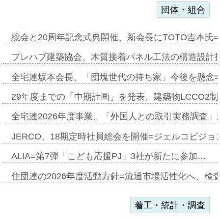
団体・組合
総会と20周年記念式典開催、新会長にTOTO吉本氏
プレハブ建築協会、木質接着パネル工法の構造設計
全宅連坂本会長、「団塊世代の持ち家」今後を懸念
29年度までの「中期計画」を発表、建築物LCCO2
全宅連2026年度事業、「外国人との取引実務調査」新
JERCO、18期定時社員総会を開催=ジェルコビジョン
ALIA=第7弾「こども応援PJ」3社が新たに参加…
住団連の2026年度活動方針=流通市場活性化へ、検
着工・統計・調査