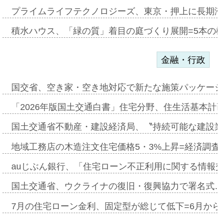
プライムライフテクノロジーズ、東京・押上に長期
積水ハウス、「緑の質」着目の庭づくり展開=5本の
金融・行政
国交省、空き家・空き地対応で新たな施策パッケー
「2026年版国土交通白書」住宅分野、住生活基本計
国土交通省不動産・建設経済局、〝持続可能な建設
地域工務店の木造注文住宅価格5・3%上昇=経済調
auじぶん銀行、「住宅ローン不正利用に関する情報
国土交通省、ウクライナの復旧・復興協力で署名式
7月の住宅ローン金利、固定型が総じて低下=6月か