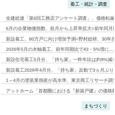
着工・統計・調査
全建総連「第6回工務店アンケート調査」、価格転嫁
6月の企業物価指数、前月から上昇率拡大=前年同月比
新設着工、80万戸に向け増加予測=野村総研、30年
2026年5月の木軸着工、前年同期比で43・5%増に…
新設住宅着工5月分、「持ち家」一昨年比は約9%減=
新設着工2026年4月分、「持ち家」反動で3ヵ月ぶ
1～4月の塗装業倒産が高水準、東京商工リサーチ調
アットホーム「首都圏における『新築戸建』の価格
まちづくり