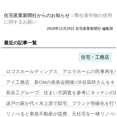
住宅産業新聞社からのお知らせ：
弊社著作物の使用
に関するお願い
2018年12月25日 住宅産業新聞社 編集部
最近の記事一覧
住宅・工務店
ロゴスホールディングス、アエラホームの民事再生
アイ工務店、新CMの発表会開催=渋谷凪咲さんをキ
長谷工グループ、住まい方調査を参考にキッチンの
諸戸の家が代々木上原で邸宅、ブランド明確化を打
リノべると東急不動産が提携、元社宅を一棟リノベ