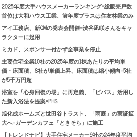
2025年度大手ハウスメーカーランキング=総販売戸数
首位は大和ハウス工業、前年度プラスは住友林業のみ
アイ工務店、新CMの発表会開催=渋谷凪咲さんをキャ
ラクターに起用
ミカド、スポンサー付かず全事業を停止
主要住宅企業10社の2025年度の1棟あたりの平均単
価・床面積、8社が単価上昇、床面積は縮小傾向=5社
が5千万円超
浴室を「心身回復の場」に再定義、「ビバス」活用し
た新入浴法を提案=PHS
旭化成ホームズと世田谷トラスト、「雨庭」の実証拡
大へ=ガーデンカフェ「ときそら」に施工
【トレンドナビ】大手住宅メーカー9社の24年度平均