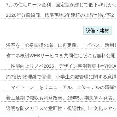
7月の住宅ローン金利、固定型が総じて低下=6月か
2026年分路線価、標準宅地5年連続の上昇=伸び率2・
設備・建材
浴室を「心身回復の場」に再定義、「ビバス」活用し
省エネ検討WEBサービスを共同住宅版にも無料公開、
「性能向上リノベ2026」デザイン事例募集中=YKKA
約7割が物理鍵で管理、小学生の鍵管理に関する意識調査
「マイトーン」をリニューアル、上位モデルの清掃
着工延期で減収も利益改善、26年5月期決算を発表
透明な防火ガラスで意匠性・視認性向上=文化シヤ