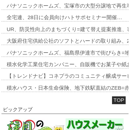
パナソニックホームズ、宝塚市の大型分譲地で再生
全宅連、28日に会員向けハトサポセミナー開催…
UR、防災性向上のまちづくり=建て替え提案推進、
大阪府住宅供給公社のソフトとハードの取り組み、2
パナソニックホームズ、福島県伊達市で街びらき=
積水化学工業住宅カンパニー、自販機でお菓子や紙
【トレンドナビ】コネプラのコミュニティ醸成サー
積水ハウス・日本生命保険、地下鉄駅直結のZEB=赤坂
TOP
ピックアップ