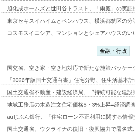
旭化成ホームズと世田谷トラスト、「雨庭」の実証
東京セキスイハイムとベンハウス、横浜都筑区の分
コスモスイニシア、マンションとシェアハウスのい
金融・行政
国交省、空き家・空き地対応で新たな施策パッケー
「2026年版国土交通白書」住宅分野、住生活基本計
国土交通省不動産・建設経済局、〝持続可能な建設
地域工務店の木造注文住宅価格5・3%上昇=経済調
auじぶん銀行、「住宅ローン不正利用に関する情報
国土交通省、ウクライナの復旧・復興協力で署名式