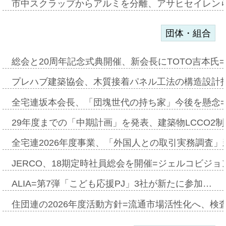
市中スクラップからアルミを分離、アサヒセイレン
団体・組合
総会と20周年記念式典開催、新会長にTOTO吉本氏
プレハブ建築協会、木質接着パネル工法の構造設計
全宅連坂本会長、「団塊世代の持ち家」今後を懸念
29年度までの「中期計画」を発表、建築物LCCO2
全宅連2026年度事業、「外国人との取引実務調査」新
JERCO、18期定時社員総会を開催=ジェルコビジョン
ALIA=第7弾「こども応援PJ」3社が新たに参加…
住団連の2026年度活動方針=流通市場活性化へ、検