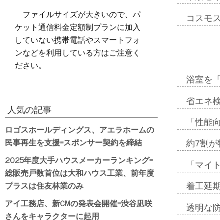
ファイルサイズが大きいので、パ
コスモ
ケット通信料金定額制プランに加入
していない携帯電話やスマートフォ
ンなどを利用している方はご注意く
ださい。
浴室を
省エネ検
人気の記事
「性能向
ロゴスホールディングス、アエラホームの
民事再生を支援=スポンサー契約を締結
約7割が
2025年度大手ハウスメーカーランキング=
「マイ
総販売戸数首位は大和ハウス工業、前年度
プラスは住友林業のみ
着工延期
アイ工務店、新CMの発表会開催=渋谷凪咲
透明な
さんをキャラクターに起用