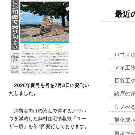
最近
ロゴス
アイ工
長谷工
2026年夏号を号を7月8日に発刊い
たしました。
諸戸の
リノべ
消費者向けの読んで得するノウハ
ウを満載した無料住宅情報紙「ユー
旭化成
ザー版」を年4回発行しております。
東京セ