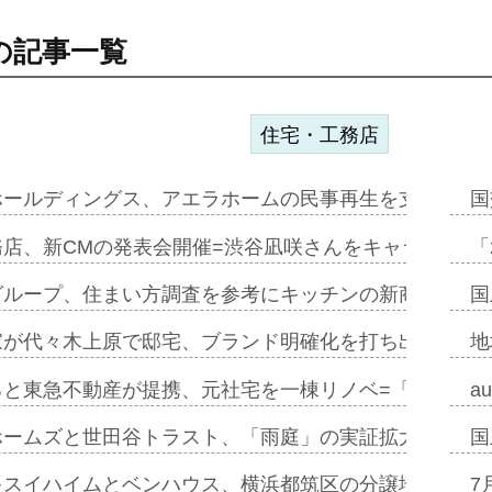
の記事一覧
住宅・工務店
ホールディングス、アエラホームの民事再生を支援=スポ
国
務店、新CMの発表会開催=渋谷凪咲さんをキャラクター
「
グループ、住まい方調査を参考にキッチンの新商品=「フ
国
家が代々木上原で邸宅、ブランド明確化を打ち出す=年内
地
ると東急不動産が提携、元社宅を一棟リノベ=「職住遊」
a
ホームズと世田谷トラスト、「雨庭」の実証拡大へ=ガー
国
キスイハイムとベンハウス、横浜都筑区の分譲地開発で初
7