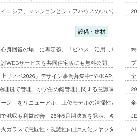
スイニシア、マンションとシェアハウスのいいとこどり
2
設備・建材
「心身回復の場」に再定義、「ビバス」活用した新入浴法
総
討WEBサービスを共同住宅版にも無料公開、YKKAP
プ
上リノベ2026」デザイン事例募集中=YKKAP…
全
物理鍵で管理、小学生の鍵管理に関する意識調査=Natur
2
トーン」をリニューアル、上位モデルの清掃性と安全性追
全
で減収も利益改善、26年5月期決算を発表、今期は増収
J
防火ガラスで意匠性・視認性向上=文化シヤッター…
A