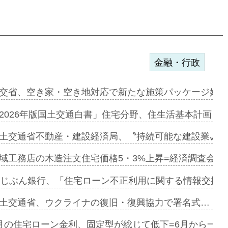
金融・行政
ンサー契約…
交省、空き家・空き地対応で新たな施策パッケージ始動
に起用…
2026年版国土交通白書」住宅分野、住生活基本計画を
ァミーレキ…
土交通省不動産・建設経済局、〝持続可能な建設業〟の
にも城南エ…
域工務店の木造注文住宅価格5・3%上昇=経済調査会「
融合型の賃…
uじぶん銀行、「住宅ローン不正利用に関する情報交換協
デンカフェ…
土交通省、ウクライナの復旧・復興協力で署名式…
協業=お互…
月の住宅ローン金利、固定型が総じて低下=6月から一転