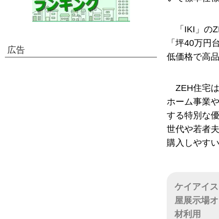
「IKI」
「坪40万円
広告
低価格で高
ZEH住宅
ホーム事業や
する特別な
世代や若者
購入しやす
ケイアイス
屋展示場オ
材利用