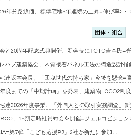
のコリビング…
026年分路線価、標準宅地5年連続の上昇=伸び率2・9%
団体・組合
を提案=P…
会と20周年記念式典開催、新会長にTOTO吉本氏=光触
とワンビ…
レハブ建築協会、木質接着パネル工法の構造設計指針を
宅連坂本会長、「団塊世代の持ち家」今後を懸念=高齢
e…
9年度までの「中期計画」を発表、建築物LCCO2制度へ
加=リンナ…
宅連2026年度事業、「外国人との取引実務調査」新規に
見込む=…
ERCO、18期定時社員総会を開催=ジェルコビジョン203
LIA=第7弾「こども応援PJ」3社が新たに参加…