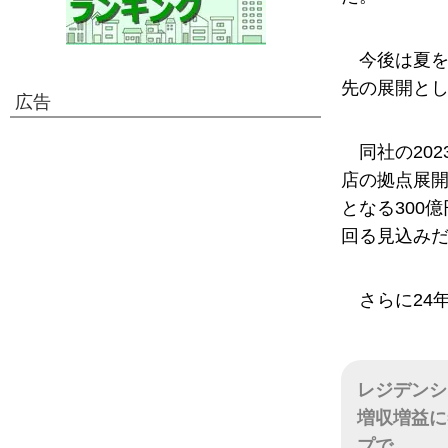
今後は夏
先の展開と
広告
同社の20
店の拠点展開
となる300
回る見込み
さらに24
レジデンシ
増収増益に
プで