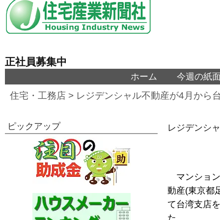
正社員募集中
ホーム
今週の紙
住宅・工務店
>
レジデンシャル不動産が4月から
ピックアップ
レジデンシャ
マンショ
動産(東京都
て台湾支店
た。