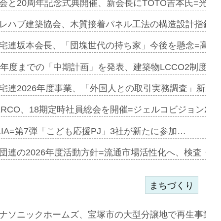
を提案=P…
会と20周年記念式典開催、新会長にTOTO吉本氏=光触
とワンビ…
レハブ建築協会、木質接着パネル工法の構造設計指針を
宅連坂本会長、「団塊世代の持ち家」今後を懸念=高齢
e…
9年度までの「中期計画」を発表、建築物LCCO2制度へ
加=リンナ…
宅連2026年度事業、「外国人との取引実務調査」新規に
見込む=…
ERCO、18期定時社員総会を開催=ジェルコビジョン203
LIA=第7弾「こども応援PJ」3社が新たに参加…
開始=三協…
団連の2026年度活動方針=流通市場活性化へ、検査・
まちづくり
まず=「物…
ナソニックホームズ、宝塚市の大型分譲地で再生事業を