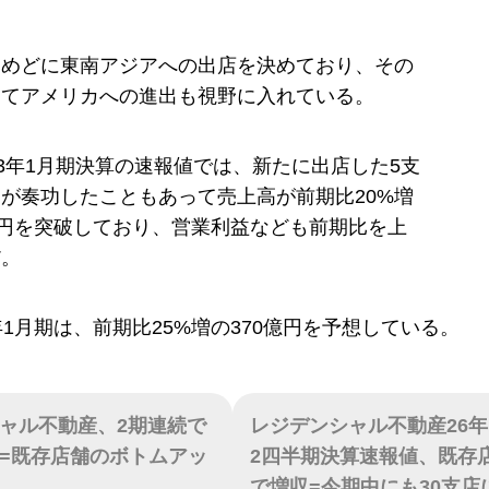
をめどに東南アジアへの出店を決めており、その
してアメリカへの進出も視野に入れている。
23年1月期決算の速報値では、新たに出店した5支
が奏功したこともあって売上高が前期比20%増
億円を突破しており、営業利益なども前期比を上
だ。
年1月期は、前期比25%増の370億円を予想している。
ャル不動産、2期連続で
レジデンシャル不動産26年
=既存店舗のボトムアッ
2四半期決算速報値、既存
で増収=今期中にも30支店