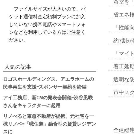
浴室を
ファイルサイズが大きいので、パ
省エネ検
ケット通信料金定額制プランに加入
していない携帯電話やスマートフォ
「性能向
ンなどを利用している方はご注意く
ださい。
約7割が
「マイ
着工延期
人気の記事
ロゴスホールディングス、アエラホームの
透明な
民事再生を支援=スポンサー契約を締結
市中ス
アイ工務店、新CMの発表会開催=渋谷凪咲
さんをキャラクターに起用
リノべると東急不動産が提携、元社宅を一
棟リノベ=「職住遊」融合型の賃貸レジデン
全建総
スに