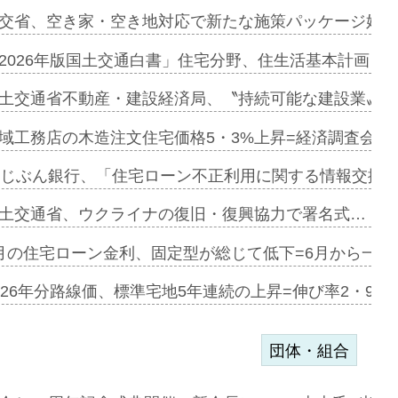
ンサー契約…
交省、空き家・空き地対応で新たな施策パッケージ始動
に起用…
2026年版国土交通白書」住宅分野、住生活基本計画を
ァミーレキ…
土交通省不動産・建設経済局、〝持続可能な建設業〟の
にも城南エ…
域工務店の木造注文住宅価格5・3%上昇=経済調査会「
融合型の賃…
uじぶん銀行、「住宅ローン不正利用に関する情報交換協
デンカフェ…
土交通省、ウクライナの復旧・復興協力で署名式…
協業=お互…
月の住宅ローン金利、固定型が総じて低下=6月から一転
のコリビング…
026年分路線価、標準宅地5年連続の上昇=伸び率2・9%
団体・組合