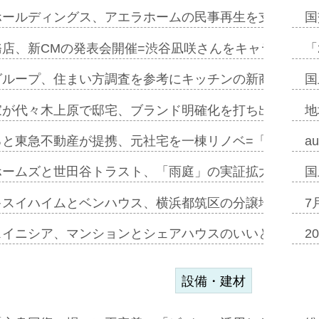
ホールディングス、アエラホームの民事再生を支援=スポ
国
務店、新CMの発表会開催=渋谷凪咲さんをキャラクター
「
グループ、住まい方調査を参考にキッチンの新商品=「フ
国
家が代々木上原で邸宅、ブランド明確化を打ち出す=年内
地
ると東急不動産が提携、元社宅を一棟リノベ=「職住遊」
a
ホームズと世田谷トラスト、「雨庭」の実証拡大へ=ガー
国
キスイハイムとベンハウス、横浜都筑区の分譲地開発で初
7
スイニシア、マンションとシェアハウスのいいとこどり
2
設備・建材