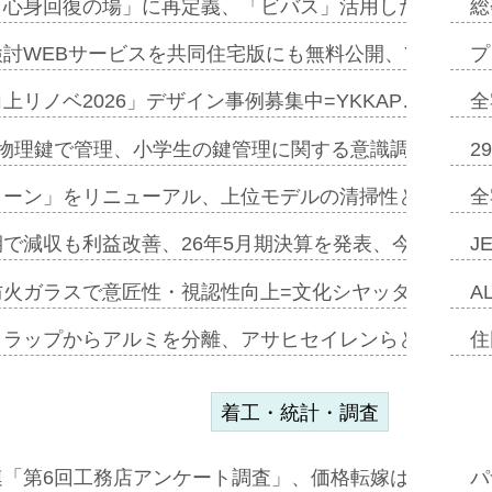
「心身回復の場」に再定義、「ビバス」活用した新入浴法
総
討WEBサービスを共同住宅版にも無料公開、YKKAP
プ
上リノベ2026」デザイン事例募集中=YKKAP…
全
物理鍵で管理、小学生の鍵管理に関する意識調査=Natur
2
トーン」をリニューアル、上位モデルの清掃性と安全性追
全
で減収も利益改善、26年5月期決算を発表、今期は増収
J
防火ガラスで意匠性・視認性向上=文化シヤッター…
A
クラップからアルミを分離、アサヒセイレンらと協働開発
住
着工・統計・調査
連「第6回工務店アンケート調査」、価格転嫁は十分に進
パ