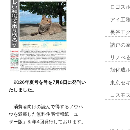
ロゴス
アイ工
長谷工
諸戸の
リノべ
旭化成
2026年夏号を号を7月8日に発刊い
東京セ
たしました。
コスモ
消費者向けの読んで得するノウハ
ウを満載した無料住宅情報紙「ユー
ザー版」を年4回発行しております。