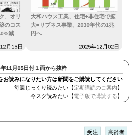
ク、オリ
大和ハウス工業、住宅+非住宅で拡
築のコス
大=リブネス事業、2030年代の1兆
0%減
円へ
年12月15日
日付
2025年12月02日
15年11月05日付１面から抜粋
をお読みになりたい方は新聞をご購読してください
毎週じっくり読みたい【
定期購読のご案内
】
今スグ読みたい【
電子版で購読する
】
受注
高齢者