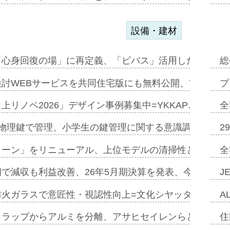
設備・建材
「心身回復の場」に再定義、「ビバス」活用した新入浴法
総
討WEBサービスを共同住宅版にも無料公開、YKKAP
プ
上リノベ2026」デザイン事例募集中=YKKAP…
全
物理鍵で管理、小学生の鍵管理に関する意識調査=Natur
2
トーン」をリニューアル、上位モデルの清掃性と安全性追
全
で減収も利益改善、26年5月期決算を発表、今期は増収
J
防火ガラスで意匠性・視認性向上=文化シヤッター…
A
クラップからアルミを分離、アサヒセイレンらと協働開発
住