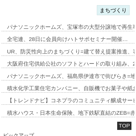
まちづくり
パナソニックホームズ、宝塚市の大型分譲地で再生
全宅連、28日に会員向けハトサポセミナー開催…
UR、防災性向上のまちづくり=建て替え提案推進、
大阪府住宅供給公社のソフトとハードの取り組み、2
パナソニックホームズ、福島県伊達市で街びらき=
積水化学工業住宅カンパニー、自販機でお菓子や紙
【トレンドナビ】コネプラのコミュニティ醸成サー
積水ハウス・日本生命保険、地下鉄駅直結のZEB=赤坂
TOP
ピックアップ