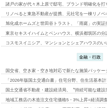
諸戸の家が代々木上原で邸宅、ブランド明確化を打
リノべると東急不動産が提携、元社宅を一棟リノベ
旭化成ホームズと世田谷トラスト、「雨庭」の実証
東京セキスイハイムとベンハウス、横浜都筑区の分
コスモスイニシア、マンションとシェアハウスのい
金融・行政
国交省、空き家・空き地対応で新たな施策パッケー
「2026年版国土交通白書」住宅分野、住生活基本計
国土交通省不動産・建設経済局、〝持続可能な建設
地域工務店の木造注文住宅価格5・3%上昇=経済調