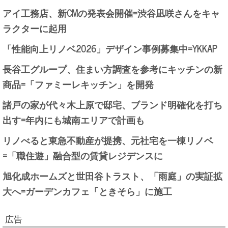
アイ工務店、新CMの発表会開催=渋谷凪咲さんをキャ
ラクターに起用
「性能向上リノベ2026」デザイン事例募集中=YKKAP
長谷工グループ、住まい方調査を参考にキッチンの新
商品=「ファミーレキッチン」を開発
諸戸の家が代々木上原で邸宅、ブランド明確化を打ち
出す=年内にも城南エリアで計画も
リノべると東急不動産が提携、元社宅を一棟リノベ
=「職住遊」融合型の賃貸レジデンスに
旭化成ホームズと世田谷トラスト、「雨庭」の実証拡
大へ=ガーデンカフェ「ときそら」に施工
広告