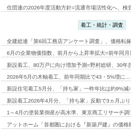
住団連の2026年度活動方針=流通市場活性化へ、検
着工・統計・調査
全建総連「第6回工務店アンケート調査」、価格転嫁
6月の企業物価指数、前月から上昇率拡大=前年同月比
新設着工、80万戸に向け増加予測=野村総研、30年
2026年5月の木軸着工、前年同期比で43・5%増に…
新設住宅着工5月分、「持ち家」一昨年比は約9%減=
新設着工2026年4月分、「持ち家」反動で3ヵ月ぶ
1～4月の塗装業倒産が高水準、東京商工リサーチ調
アットホーム「首都圏における『新築戸建』の価格