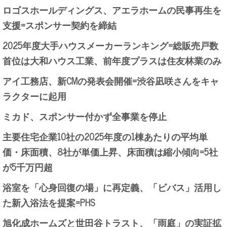
ロゴスホールディングス、アエラホームの民事再生を
支援=スポンサー契約を締結
2025年度大手ハウスメーカーランキング=総販売戸数
首位は大和ハウス工業、前年度プラスは住友林業のみ
アイ工務店、新CMの発表会開催=渋谷凪咲さんをキャ
ラクターに起用
ミカド、スポンサー付かず全事業を停止
主要住宅企業10社の2025年度の1棟あたりの平均単
価・床面積、8社が単価上昇、床面積は縮小傾向=5社
が5千万円超
浴室を「心身回復の場」に再定義、「ビバス」活用し
た新入浴法を提案=PHS
旭化成ホームズと世田谷トラスト、「雨庭」の実証拡