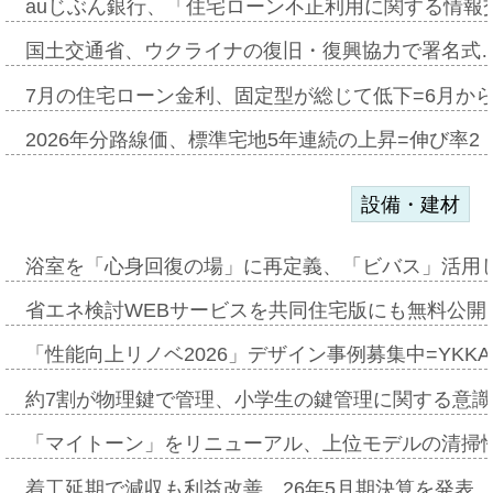
auじぶん銀行、「住宅ローン不正利用に関する情報
国土交通省、ウクライナの復旧・復興協力で署名式
7月の住宅ローン金利、固定型が総じて低下=6月か
2026年分路線価、標準宅地5年連続の上昇=伸び率2・
設備・建材
浴室を「心身回復の場」に再定義、「ビバス」活用し
省エネ検討WEBサービスを共同住宅版にも無料公開、
「性能向上リノベ2026」デザイン事例募集中=YKKA
約7割が物理鍵で管理、小学生の鍵管理に関する意識調査
「マイトーン」をリニューアル、上位モデルの清掃
着工延期で減収も利益改善、26年5月期決算を発表