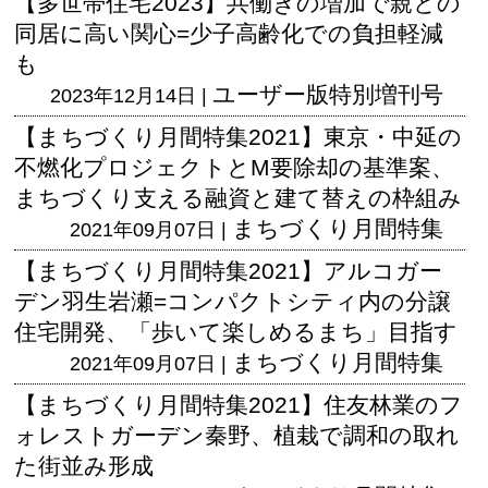
【多世帯住宅2023】共働きの増加で親との
同居に高い関心=少子高齢化での負担軽減
も
ユーザー版
特別増刊号
2023年12月14日 |
【まちづくり月間特集2021】東京・中延の
不燃化プロジェクトとM要除却の基準案、
まちづくり支える融資と建て替えの枠組み
まちづくり月間特集
2021年09月07日 |
【まちづくり月間特集2021】アルコガー
デン羽生岩瀬=コンパクトシティ内の分譲
住宅開発、「歩いて楽しめるまち」目指す
まちづくり月間特集
2021年09月07日 |
【まちづくり月間特集2021】住友林業のフ
ォレストガーデン秦野、植栽で調和の取れ
た街並み形成