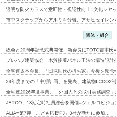
透明な防火ガラスで意匠性・視認性向上=文化シヤ
市中スクラップからアルミを分離、アサヒセイレン
団体・組合
総会と20周年記念式典開催、新会長にTOTO吉本氏
プレハブ建築協会、木質接着パネル工法の構造設計
全宅連坂本会長、「団塊世代の持ち家」今後を懸念
29年度までの「中期計画」を発表、建築物LCCO2
全宅連2026年度事業、「外国人との取引実務調査」新
JERCO、18期定時社員総会を開催=ジェルコビジョン
ALIA=第7弾「こども応援PJ」3社が新たに参加…