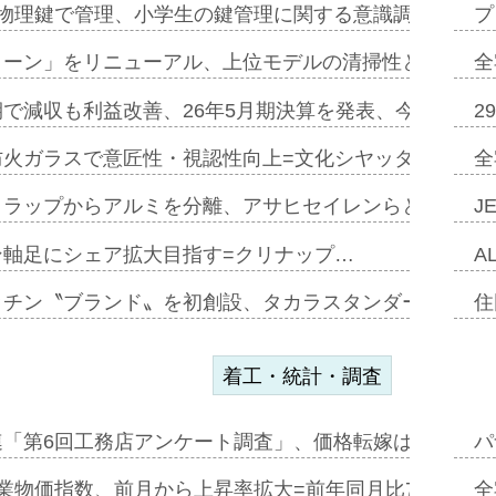
物理鍵で管理、小学生の鍵管理に関する意識調査=Natur
プ
トーン」をリニューアル、上位モデルの清掃性と安全性追
全
で減収も利益改善、26年5月期決算を発表、今期は増収
2
防火ガラスで意匠性・視認性向上=文化シヤッター…
全
クラップからアルミを分離、アサヒセイレンらと協働開発
J
ン軸足にシェア拡大目指す=クリナップ…
A
ッチン〝ブランド〟を初創設、タカラスタンダードが新
住
着工・統計・調査
連「第6回工務店アンケート調査」、価格転嫁は十分に進
パ
業物価指数、前月から上昇率拡大=前年同月比7・1%上
全