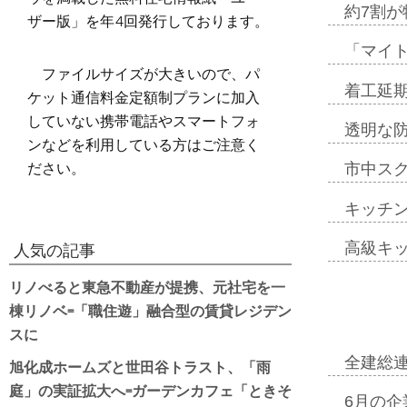
約7割が
ザー版」を年4回発行しております。
「マイ
ファイルサイズが大きいので、パ
着工延期
ケット通信料金定額制プランに加入
していない携帯電話やスマートフォ
透明な
ンなどを利用している方はご注意く
ださい。
市中ス
キッチ
高級キ
人気の記事
リノべると東急不動産が提携、元社宅を一
棟リノベ=「職住遊」融合型の賃貸レジデン
スに
全建総
旭化成ホームズと世田谷トラスト、「雨
庭」の実証拡大へ=ガーデンカフェ「ときそ
6月の企