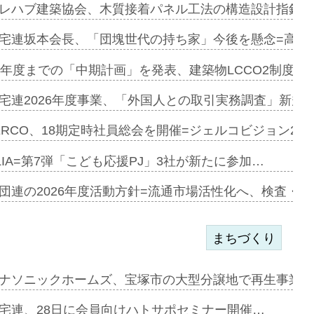
e…
レハブ建築協会、木質接着パネル工法の構造設計指針を
加=リンナ…
宅連坂本会長、「団塊世代の持ち家」今後を懸念=高齢
見込む=…
9年度までの「中期計画」を発表、建築物LCCO2制度へ
宅連2026年度事業、「外国人との取引実務調査」新規に
開始=三協…
ERCO、18期定時社員総会を開催=ジェルコビジョン203
LIA=第7弾「こども応援PJ」3社が新たに参加…
築分譲M専用…
団連の2026年度活動方針=流通市場活性化へ、検査・
まちづくり
まず=「物…
ナソニックホームズ、宝塚市の大型分譲地で再生事業を
昇…
宅連、28日に会員向けハトサポセミナー開催…