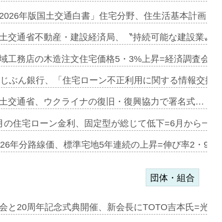
ァミーレキ…
2026年版国土交通白書」住宅分野、住生活基本計画を
にも城南エ…
土交通省不動産・建設経済局、〝持続可能な建設業〟の
融合型の賃…
域工務店の木造注文住宅価格5・3%上昇=経済調査会「
デンカフェ…
uじぶん銀行、「住宅ローン不正利用に関する情報交換協
協業=お互…
土交通省、ウクライナの復旧・復興協力で署名式…
のコリビング…
月の住宅ローン金利、固定型が総じて低下=6月から一転
ある2階建…
026年分路線価、標準宅地5年連続の上昇=伸び率2・9%
団体・組合
会と20周年記念式典開催、新会長にTOTO吉本氏=光触