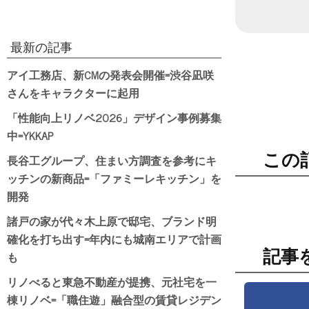
日付
最新の記事
アイ工務店、新CMの発表会開催=渋谷凪咲
さんをキャラクターに起用
「性能向上リノベ2026」デザイン事例募集
中=YKKAP
この
長谷工グループ、住まい方調査を参考にキ
ッチンの新商品=「ファミーレキッチン」を
開発
諸戸の家が代々木上原で邸宅、ブランド明
確化を打ち出す=年内にも城南エリアで計画
記事
も
リノべると東急不動産が提携、元社宅を一
棟リノベ=「職住遊」融合型の賃貸レジデン