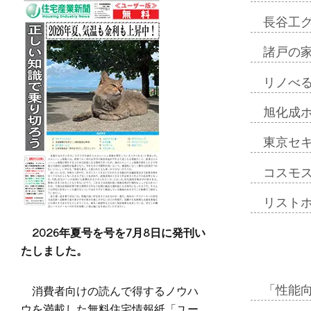
長谷工
諸戸の
リノべ
旭化成
東京セ
コスモ
リスト
2026年夏号を号を7月8日に発刊い
たしました。
消費者向けの読んで得するノウハ
「性能向
ウを満載した無料住宅情報紙「ユー