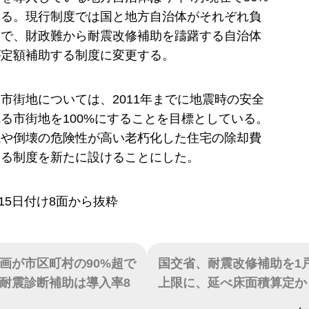
いる。現行制度では国と地方自治体がそれぞれ負
みで、財政難から耐震改修補助を躊躇する自治体
が定額補助する制度に変更する。
市街地については、2011年までに地震時の安全
る市街地を100%にすることを目標としている。
焼や倒壊の危険性が高い老朽化した住宅の除却費
する制度を新たに設けることにした。
月15日付け8面から抜粋
画が市区町村の90%超で
国交省、耐震改修補助を1戸
耐震診断補助は導入率8
上限に、延べ床面積算定か