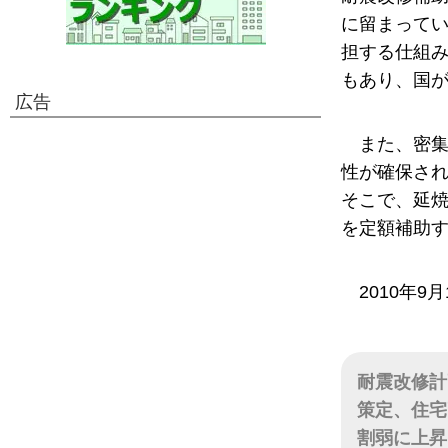
に留まって
担する仕組
もあり、国
広告
また、密集
性が確保され
そこで、延
を定額補助
2010年9
耐震改修計
策定、住宅
割弱に上昇