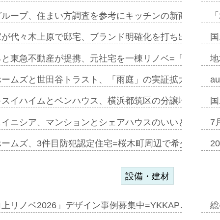
グループ、住まい方調査を参考にキッチンの新商品=「フ
「
家が代々木上原で邸宅、ブランド明確化を打ち出す=年内
国
ると東急不動産が提携、元社宅を一棟リノベ=「職住遊」
地
ホームズと世田谷トラスト、「雨庭」の実証拡大へ=ガー
a
キスイハイムとベンハウス、横浜都筑区の分譲地開発で初
国
スイニシア、マンションとシェアハウスのいいとこどり
7
ホームズ、3件目防犯認定住宅=桜木町周辺で希少価値の
2
設備・建材
上リノベ2026」デザイン事例募集中=YKKAP…
総