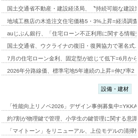
国土交通省不動産・建設経済局、〝持続可能な建設
地域工務店の木造注文住宅価格5・3%上昇=経済調
auじぶん銀行、「住宅ローン不正利用に関する情報
国土交通省、ウクライナの復旧・復興協力で署名式
7月の住宅ローン金利、固定型が総じて低下=6月か
2026年分路線価、標準宅地5年連続の上昇=伸び率2・
設備・建材
「性能向上リノベ2026」デザイン事例募集中=YKKA
約7割が物理鍵で管理、小学生の鍵管理に関する意識調査
「マイトーン」をリニューアル、上位モデルの清掃