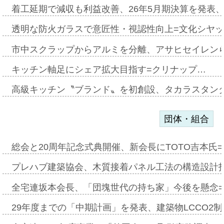
着工延期で減収も利益改善、26年5月期決算を発表
透明な防火ガラスで意匠性・視認性向上=文化シヤ
市中スクラップからアルミを分離、アサヒセイレン
キッチン軸足にシェア拡大目指す=クリナップ…
高級キッチン〝ブランド〟を初創設、タカラスタン
団体・組合
総会と20周年記念式典開催、新会長にTOTO吉本氏
プレハブ建築協会、木質接着パネル工法の構造設計
全宅連坂本会長、「団塊世代の持ち家」今後を懸念
29年度までの「中期計画」を発表、建築物LCCO2