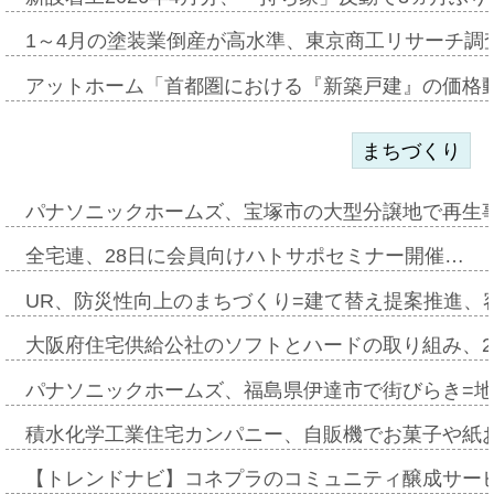
1～4月の塗装業倒産が高水準、東京商工リサーチ調
アットホーム「首都圏における『新築戸建』の価格
まちづくり
パナソニックホームズ、宝塚市の大型分譲地で再生
全宅連、28日に会員向けハトサポセミナー開催…
UR、防災性向上のまちづくり=建て替え提案推進、
大阪府住宅供給公社のソフトとハードの取り組み、2
パナソニックホームズ、福島県伊達市で街びらき=
積水化学工業住宅カンパニー、自販機でお菓子や紙
【トレンドナビ】コネプラのコミュニティ醸成サー