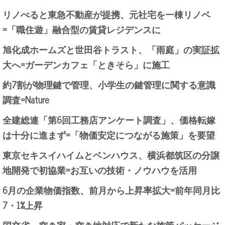
リノべると東急不動産が提携、元社宅を一棟リノベ
=「職住遊」融合型の賃貸レジデンスに
旭化成ホームズと世田谷トラスト、「雨庭」の実証拡
大へ=ガーデンカフェ「ときそら」に施工
約7割が物理鍵で管理、小学生の鍵管理に関する意識
調査=Nature
全建総連「第6回工務店アンケート調査」、価格転嫁
は十分に進まず=「物価安定につながる施策」を要望
東京セキスイハイムとベンハウス、横浜都筑区の分譲
地開発で初協業=お互いの技術・ノウハウを活用
6月の企業物価指数、前月から上昇率拡大=前年同月比
7・1%上昇
国交省、空き家・空き地対応で新たな施策パッケージ