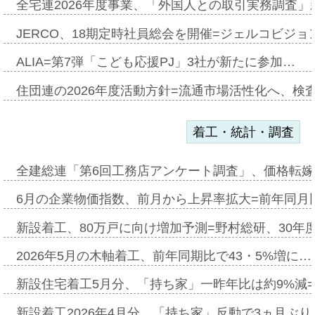
全宅連2026年度事業、「外国人との取引実務調査」新
JERCO、18期定時社員総会を開催=ジェルコビジョン
ALIA=第7弾「こども応援PJ」3社が新たに参加…
住団連の2026年度活動方針=流通市場活性化へ、検
着工・統計・調査
全建総連「第6回工務店アンケート調査」、価格転嫁
6月の企業物価指数、前月から上昇率拡大=前年同月比
新設着工、80万戸に向け増加予測=野村総研、30年
2026年5月の木軸着工、前年同期比で43・5%増に…
新設住宅着工5月分、「持ち家」一昨年比は約9%減=
新設着工2026年4月分、「持ち家」反動で3ヵ月ぶ