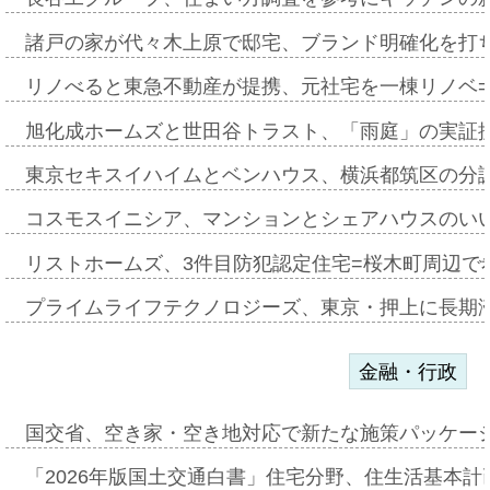
諸戸の家が代々木上原で邸宅、ブランド明確化を打
リノべると東急不動産が提携、元社宅を一棟リノベ
旭化成ホームズと世田谷トラスト、「雨庭」の実証
東京セキスイハイムとベンハウス、横浜都筑区の分
コスモスイニシア、マンションとシェアハウスのい
リストホームズ、3件目防犯認定住宅=桜木町周辺で
プライムライフテクノロジーズ、東京・押上に長期
金融・行政
国交省、空き家・空き地対応で新たな施策パッケー
「2026年版国土交通白書」住宅分野、住生活基本計