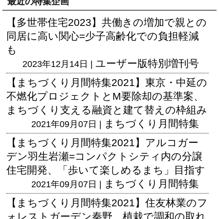
最近の特集企画
【多世帯住宅2023】共働きの増加で親との
同居に高い関心=少子高齢化での負担軽減
も
ユーザー版
特別増刊号
2023年12月14日 |
【まちづくり月間特集2021】東京・中延の
不燃化プロジェクトとM要除却の基準案、
まちづくり支える融資と建て替えの枠組み
まちづくり月間特集
2021年09月07日 |
【まちづくり月間特集2021】アルコガー
デン羽生岩瀬=コンパクトシティ内の分譲
住宅開発、「歩いて楽しめるまち」目指す
まちづくり月間特集
2021年09月07日 |
【まちづくり月間特集2021】住友林業のフ
ォレストガーデン秦野、植栽で調和の取れ