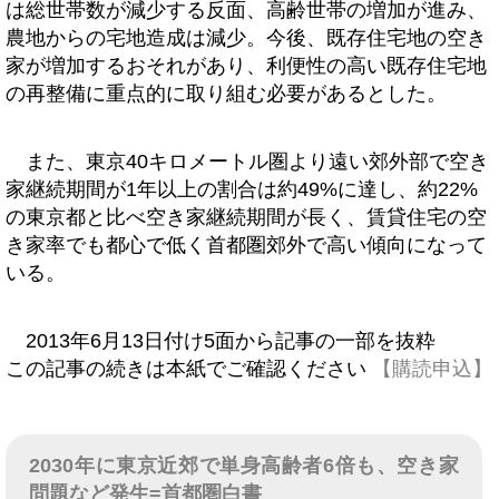
は総世帯数が減少する反面、高齢世帯の増加が進み、
農地からの宅地造成は減少。今後、既存住宅地の空き
家が増加するおそれがあり、利便性の高い既存住宅地
の再整備に重点的に取り組む必要があるとした。
また、東京40キロメートル圏より遠い郊外部で空き
家継続期間が1年以上の割合は約49%に達し、約22%
の東京都と比べ空き家継続期間が長く、賃貸住宅の空
き家率でも都心で低く首都圏郊外で高い傾向になって
いる。
2013年6月13日付け5面から記事の一部を抜粋
この記事の続きは本紙でご確認ください
【購読申込】
2030年に東京近郊で単身高齢者6倍も、空き家
問題など発生=首都圏白書