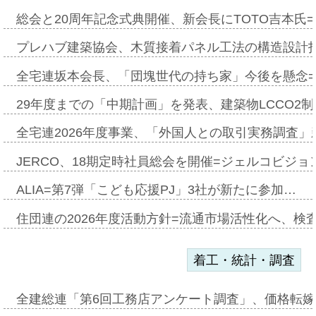
総会と20周年記念式典開催、新会長にTOTO吉本氏
プレハブ建築協会、木質接着パネル工法の構造設計
全宅連坂本会長、「団塊世代の持ち家」今後を懸念
29年度までの「中期計画」を発表、建築物LCCO2
全宅連2026年度事業、「外国人との取引実務調査」新
JERCO、18期定時社員総会を開催=ジェルコビジョン
ALIA=第7弾「こども応援PJ」3社が新たに参加…
住団連の2026年度活動方針=流通市場活性化へ、検
着工・統計・調査
全建総連「第6回工務店アンケート調査」、価格転嫁