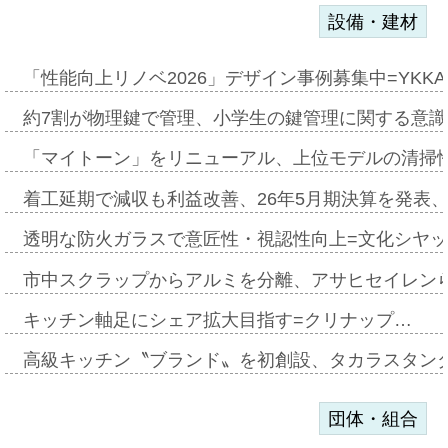
設備・建材
「性能向上リノベ2026」デザイン事例募集中=YKKA
約7割が物理鍵で管理、小学生の鍵管理に関する意識調査
「マイトーン」をリニューアル、上位モデルの清掃
着工延期で減収も利益改善、26年5月期決算を発表
透明な防火ガラスで意匠性・視認性向上=文化シヤ
市中スクラップからアルミを分離、アサヒセイレン
キッチン軸足にシェア拡大目指す=クリナップ…
高級キッチン〝ブランド〟を初創設、タカラスタン
団体・組合