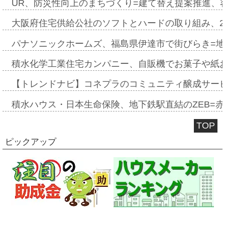
UR、防災性向上のまちづくり=建て替え提案推進、
大阪府住宅供給公社のソフトとハードの取り組み、2
パナソニックホームズ、福島県伊達市で街びらき=
積水化学工業住宅カンパニー、自販機でお菓子や紙
【トレンドナビ】コネプラのコミュニティ醸成サー
積水ハウス・日本生命保険、地下鉄駅直結のZEB=赤坂
TOP
ピックアップ