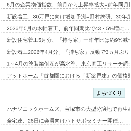
6月の企業物価指数、前月から上昇率拡大=前年同月比
新設着工、80万戸に向け増加予測=野村総研、30年
2026年5月の木軸着工、前年同期比で43・5%増に…
新設住宅着工5月分、「持ち家」一昨年比は約9%減=
新設着工2026年4月分、「持ち家」反動で3ヵ月ぶ
1～4月の塗装業倒産が高水準、東京商工リサーチ調
アットホーム「首都圏における『新築戸建』の価格
まちづくり
パナソニックホームズ、宝塚市の大型分譲地で再生
全宅連、28日に会員向けハトサポセミナー開催…