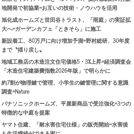
地開発で初協業=お互いの技術・ノウハウを活用
旭化成ホームズと世田谷トラスト、「雨庭」の実証拡
大へ=ガーデンカフェ「ときそら」に施工
新設着工、80万戸に向け増加予測=野村総研、30年度
まで〝揺り戻し〟
地域工務店の木造注文住宅価格5・3%上昇=経済調査会
「木造住宅建築費指数2026年版」で明らかに
約7割が物理鍵で管理、小学生の鍵管理に関する意識
調査=Nature
パナソニックホームズ、平屋新商品で受注強化=3つの
特徴的な中庭を提案
ヤマト住建、「耐水害住宅仕様」の販売開始=水害後
も生活継続ができる家に