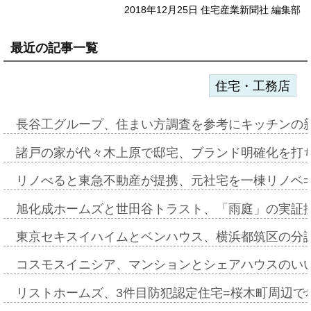
2018年12月25日 住宅産業新聞社 編集部
最近の記事一覧
住宅・工務店
長谷工グループ、住まい方調査を参考にキッチンの
諸戸の家が代々木上原で邸宅、ブランド明確化を打
リノべると東急不動産が提携、元社宅を一棟リノベ
旭化成ホームズと世田谷トラスト、「雨庭」の実証
東京セキスイハイムとベンハウス、横浜都筑区の分
コスモスイニシア、マンションとシェアハウスのい
リストホームズ、3件目防犯認定住宅=桜木町周辺で