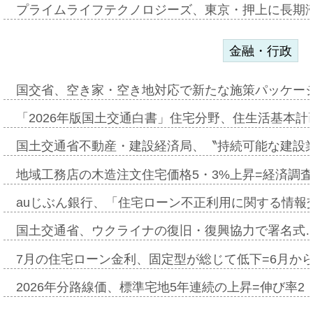
プライムライフテクノロジーズ、東京・押上に長期
金融・行政
国交省、空き家・空き地対応で新たな施策パッケー
「2026年版国土交通白書」住宅分野、住生活基本計
国土交通省不動産・建設経済局、〝持続可能な建設
地域工務店の木造注文住宅価格5・3%上昇=経済調
auじぶん銀行、「住宅ローン不正利用に関する情報
国土交通省、ウクライナの復旧・復興協力で署名式
7月の住宅ローン金利、固定型が総じて低下=6月か
2026年分路線価、標準宅地5年連続の上昇=伸び率2・