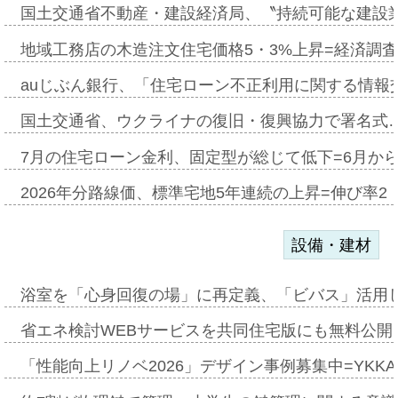
国土交通省不動産・建設経済局、〝持続可能な建設
地域工務店の木造注文住宅価格5・3%上昇=経済調
auじぶん銀行、「住宅ローン不正利用に関する情報
国土交通省、ウクライナの復旧・復興協力で署名式
7月の住宅ローン金利、固定型が総じて低下=6月か
2026年分路線価、標準宅地5年連続の上昇=伸び率2・
設備・建材
浴室を「心身回復の場」に再定義、「ビバス」活用し
省エネ検討WEBサービスを共同住宅版にも無料公開、
「性能向上リノベ2026」デザイン事例募集中=YKKA