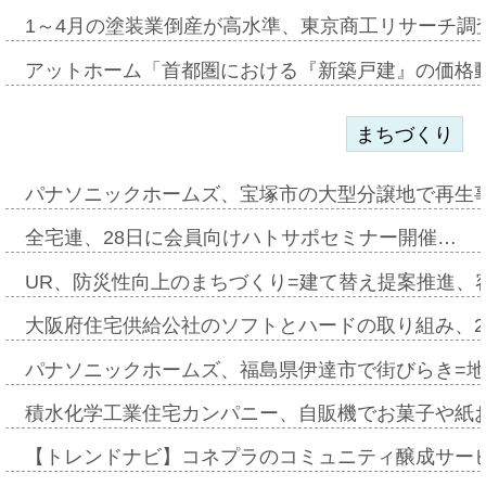
1～4月の塗装業倒産が高水準、東京商工リサーチ調
アットホーム「首都圏における『新築戸建』の価格
まちづくり
パナソニックホームズ、宝塚市の大型分譲地で再生
全宅連、28日に会員向けハトサポセミナー開催…
UR、防災性向上のまちづくり=建て替え提案推進、
大阪府住宅供給公社のソフトとハードの取り組み、2
パナソニックホームズ、福島県伊達市で街びらき=
積水化学工業住宅カンパニー、自販機でお菓子や紙
【トレンドナビ】コネプラのコミュニティ醸成サー