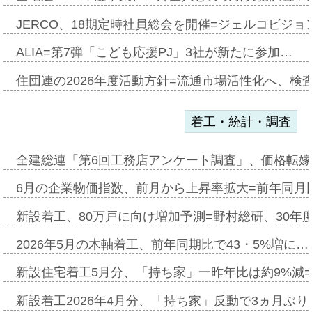
JERCO、18期定時社員総会を開催=ジェルコビジョン
ALIA=第7弾「こども応援PJ」3社が新たに参加…
住団連の2026年度活動方針=流通市場活性化へ、検
着工・統計・調査
全建総連「第6回工務店アンケート調査」、価格転嫁
6月の企業物価指数、前月から上昇率拡大=前年同月比
新設着工、80万戸に向け増加予測=野村総研、30年
2026年5月の木軸着工、前年同期比で43・5%増に…
新設住宅着工5月分、「持ち家」一昨年比は約9%減=
新設着工2026年4月分、「持ち家」反動で3ヵ月ぶ