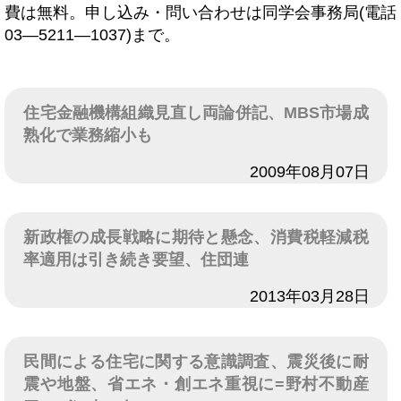
費は無料。申し込み・問い合わせは同学会事務局(電話
03―5211―1037)まで。
住宅金融機構組織見直し両論併記、MBS市場成
熟化で業務縮小も
日付
2009年08月07日
新政権の成長戦略に期待と懸念、消費税軽減税
率適用は引き続き要望、住団連
日付
2013年03月28日
民間による住宅に関する意識調査、震災後に耐
震や地盤、省エネ・創エネ重視に=野村不動産