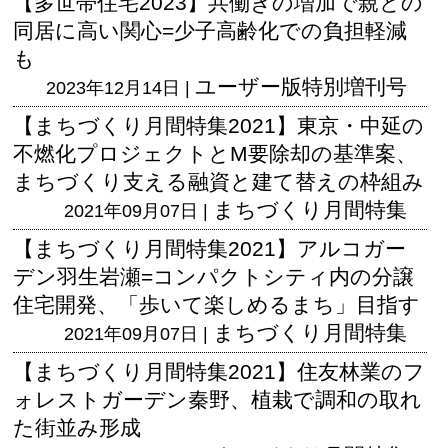
【多世帯住宅2023】共働きの増加で親との
同居に高い関心=少子高齢化での負担軽減
も
ユーザー版
特別増刊号
2023年12月14日 |
【まちづくり月間特集2021】東京・中延の
不燃化プロジェクトとM要除却の基準案、
まちづくり支える融資と建て替えの枠組み
まちづくり月間特集
2021年09月07日 |
【まちづくり月間特集2021】アルコガー
デン羽生岩瀬=コンパクトシティ内の分譲
住宅開発、「歩いて楽しめるまち」目指す
まちづくり月間特集
2021年09月07日 |
【まちづくり月間特集2021】住友林業のフ
ォレストガーデン秦野、植栽で調和の取れ
た街並み形成