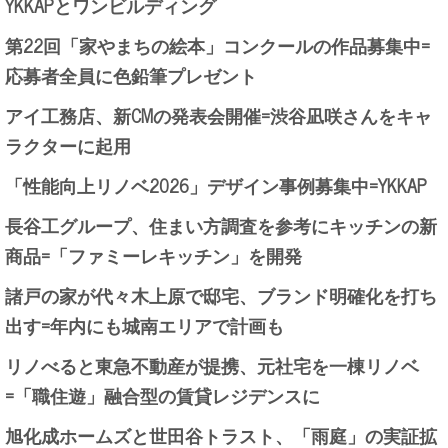
YKKAPとワンビルディング
第22回「家やまちの絵本」コンクールの作品募集中=
応募者全員に色鉛筆プレゼント
アイ工務店、新CMの発表会開催=渋谷凪咲さんをキャ
ラクターに起用
「性能向上リノベ2026」デザイン事例募集中=YKKAP
長谷工グループ、住まい方調査を参考にキッチンの新
商品=「ファミーレキッチン」を開発
諸戸の家が代々木上原で邸宅、ブランド明確化を打ち
出す=年内にも城南エリアで計画も
リノべると東急不動産が提携、元社宅を一棟リノベ
=「職住遊」融合型の賃貸レジデンスに
旭化成ホームズと世田谷トラスト、「雨庭」の実証拡