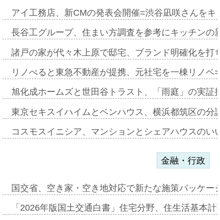
アイ工務店、新CMの発表会開催=渋谷凪咲さんをキ
長谷工グループ、住まい方調査を参考にキッチンの
諸戸の家が代々木上原で邸宅、ブランド明確化を打
リノべると東急不動産が提携、元社宅を一棟リノベ
旭化成ホームズと世田谷トラスト、「雨庭」の実証
東京セキスイハイムとベンハウス、横浜都筑区の分
コスモスイニシア、マンションとシェアハウスのい
金融・行政
国交省、空き家・空き地対応で新たな施策パッケー
「2026年版国土交通白書」住宅分野、住生活基本計