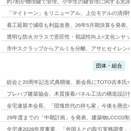
約7割が物理鍵で管理、小学生の鍵管理に関する意識調査
「マイトーン」をリニューアル、上位モデルの清掃
着工延期で減収も利益改善、26年5月期決算を発表
透明な防火ガラスで意匠性・視認性向上=文化シヤ
市中スクラップからアルミを分離、アサヒセイレン
団体・組合
総会と20周年記念式典開催、新会長にTOTO吉本氏
プレハブ建築協会、木質接着パネル工法の構造設計
全宅連坂本会長、「団塊世代の持ち家」今後を懸念
29年度までの「中期計画」を発表、建築物LCCO2
全宅連2026年度事業、「外国人との取引実務調査」新