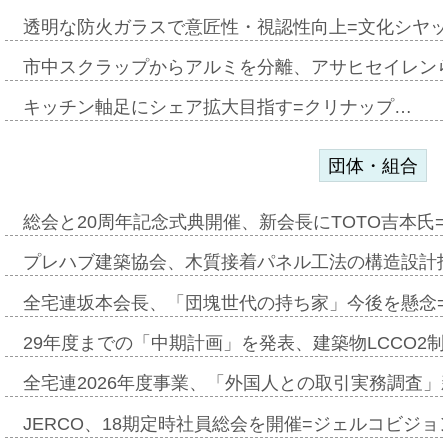
透明な防火ガラスで意匠性・視認性向上=文化シヤ
市中スクラップからアルミを分離、アサヒセイレン
キッチン軸足にシェア拡大目指す=クリナップ…
団体・組合
総会と20周年記念式典開催、新会長にTOTO吉本氏
プレハブ建築協会、木質接着パネル工法の構造設計
全宅連坂本会長、「団塊世代の持ち家」今後を懸念
29年度までの「中期計画」を発表、建築物LCCO2
全宅連2026年度事業、「外国人との取引実務調査」新
JERCO、18期定時社員総会を開催=ジェルコビジョン