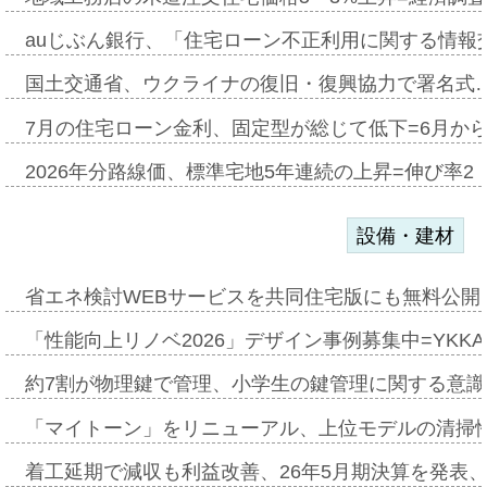
auじぶん銀行、「住宅ローン不正利用に関する情報
国土交通省、ウクライナの復旧・復興協力で署名式
7月の住宅ローン金利、固定型が総じて低下=6月か
2026年分路線価、標準宅地5年連続の上昇=伸び率2・
設備・建材
省エネ検討WEBサービスを共同住宅版にも無料公開、
「性能向上リノベ2026」デザイン事例募集中=YKKA
約7割が物理鍵で管理、小学生の鍵管理に関する意識調査
「マイトーン」をリニューアル、上位モデルの清掃
着工延期で減収も利益改善、26年5月期決算を発表