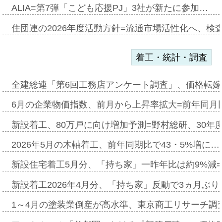
ALIA=第7弾「こども応援PJ」3社が新たに参加…
住団連の2026年度活動方針=流通市場活性化へ、検
着工・統計・調査
全建総連「第6回工務店アンケート調査」、価格転嫁
6月の企業物価指数、前月から上昇率拡大=前年同月比
新設着工、80万戸に向け増加予測=野村総研、30年
2026年5月の木軸着工、前年同期比で43・5%増に…
新設住宅着工5月分、「持ち家」一昨年比は約9%減=
新設着工2026年4月分、「持ち家」反動で3ヵ月ぶ
1～4月の塗装業倒産が高水準、東京商工リサーチ調