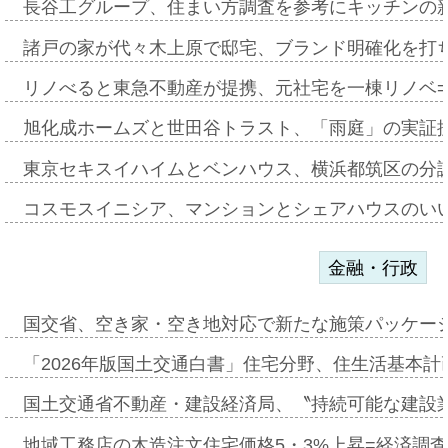
長谷工グループ、住まい方調査を参考にキッチンの
諸戸の家が代々木上原で邸宅、ブランド明確化を打
リノべると東急不動産が提携、元社宅を一棟リノベ
旭化成ホームズと世田谷トラスト、「雨庭」の実証
東京セキスイハイムとベンハウス、横浜都筑区の分
コスモスイニシア、マンションとシェアハウスのい
金融・行政
国交省、空き家・空き地対応で新たな施策パッケー
「2026年版国土交通白書」住宅分野、住生活基本計
国土交通省不動産・建設経済局、〝持続可能な建設
地域工務店の木造注文住宅価格5・3%上昇=経済調