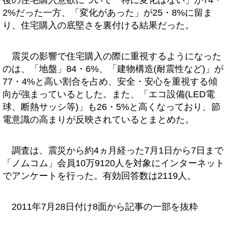
後の住宅購入意欲について「特に変化はない」が74・
2%だった一方、「変化があった」が25・8%に留ま
り、住宅購入の底堅さを裏付ける結果だった。
震災の影響で住宅購入の際に重視するようになった
のは、「地盤」84・6%、「建物構造(耐震性など)」が
77・4%と高い割合を占め、安全・安心を重視する傾
向が強まっているとした。また、「エコ設備(LED電
球、断熱サッシ等)」も26・5%と高くなっており、節
電意識の高まりが反映されているとまとめた。
調査は、震災から約4ヵ月経った7月1日から7日まで
「ノムコム」会員10万9120人を対象にインターネット
でアンケートを行った。有効回答数は2119人。
2011年7月28日付け8面から記事の一部を抜粋