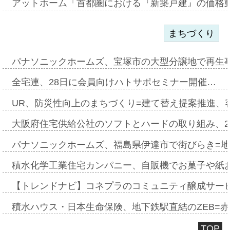
アットホーム「首都圏における『新築戸建』の価格
まちづくり
パナソニックホームズ、宝塚市の大型分譲地で再生
全宅連、28日に会員向けハトサポセミナー開催…
UR、防災性向上のまちづくり=建て替え提案推進、
大阪府住宅供給公社のソフトとハードの取り組み、2
パナソニックホームズ、福島県伊達市で街びらき=
積水化学工業住宅カンパニー、自販機でお菓子や紙
【トレンドナビ】コネプラのコミュニティ醸成サー
積水ハウス・日本生命保険、地下鉄駅直結のZEB=赤坂
TOP