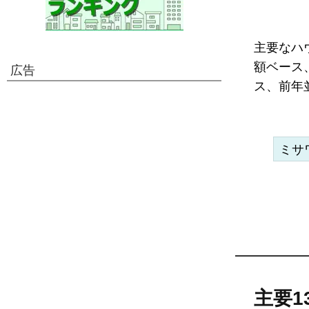
主要なハウ
額ベース
広告
ス、前年並
ミサ
主要1