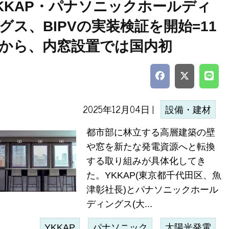
KKAP・パナソニックホールディ
グス、BIPVの実装検証を開始=11
から、内窓設置では国内初
2025年12月04日 |
設備・建材
都市部に林立する高層建築の壁
や窓を新たな発電資源へと転換
する取り組みが具体化してき
た。YKKAP(東京都千代田区、魚
津彰社長)とパナソニックホール
ディングス(大...
YKKAP
パナソニック
太陽光発電