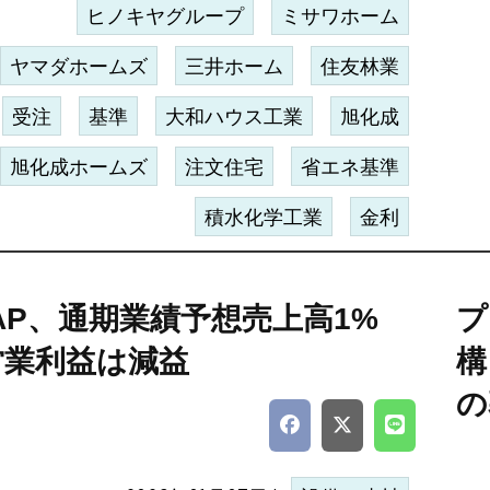
ヒノキヤグループ
ミサワホーム
ヤマダホームズ
三井ホーム
住友林業
受注
基準
大和ハウス工業
旭化成
旭化成ホームズ
注文住宅
省エネ基準
積水化学工業
金利
 AP、通期業績予想売上高1%
プ
営業利益は減益
構
の