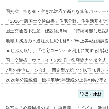
国交省、空き家・空き地対応で新たな施策パッケー
「2026年版国土交通白書」住宅分野、住生活基本計
国土交通省不動産・建設経済局、〝持続可能な建設
地域工務店の木造注文住宅価格5・3%上昇=経済調
auじぶん銀行、「住宅ローン不正利用に関する情報
国土交通省、ウクライナの復旧・復興協力で署名式
7月の住宅ローン金利、固定型が総じて低下=6月か
2026年分路線価、標準宅地5年連続の上昇=伸び率2・
設備・建材
浴室を「心身回復の場」に再定義、「ビバス」活用し