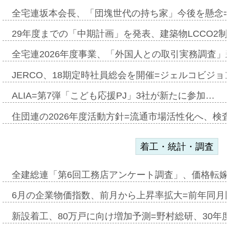
全宅連坂本会長、「団塊世代の持ち家」今後を懸念
29年度までの「中期計画」を発表、建築物LCCO2
全宅連2026年度事業、「外国人との取引実務調査」新
JERCO、18期定時社員総会を開催=ジェルコビジョン
ALIA=第7弾「こども応援PJ」3社が新たに参加…
住団連の2026年度活動方針=流通市場活性化へ、検
着工・統計・調査
全建総連「第6回工務店アンケート調査」、価格転嫁
6月の企業物価指数、前月から上昇率拡大=前年同月比
新設着工、80万戸に向け増加予測=野村総研、30年