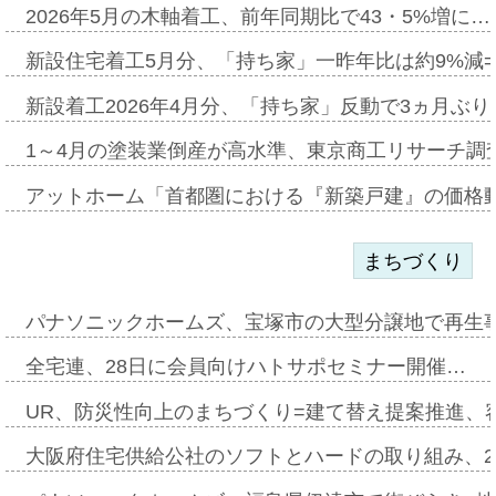
2026年5月の木軸着工、前年同期比で43・5%増に…
新設住宅着工5月分、「持ち家」一昨年比は約9%減=
新設着工2026年4月分、「持ち家」反動で3ヵ月ぶ
1～4月の塗装業倒産が高水準、東京商工リサーチ調
アットホーム「首都圏における『新築戸建』の価格
まちづくり
パナソニックホームズ、宝塚市の大型分譲地で再生
全宅連、28日に会員向けハトサポセミナー開催…
UR、防災性向上のまちづくり=建て替え提案推進、
大阪府住宅供給公社のソフトとハードの取り組み、2