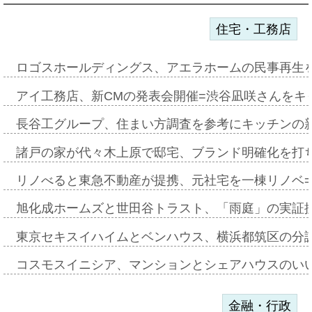
住宅・工務店
ロゴスホールディングス、アエラホームの民事再生
アイ工務店、新CMの発表会開催=渋谷凪咲さんをキ
長谷工グループ、住まい方調査を参考にキッチンの
諸戸の家が代々木上原で邸宅、ブランド明確化を打
リノべると東急不動産が提携、元社宅を一棟リノベ
旭化成ホームズと世田谷トラスト、「雨庭」の実証
東京セキスイハイムとベンハウス、横浜都筑区の分
コスモスイニシア、マンションとシェアハウスのい
金融・行政