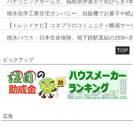
パナソニックホームズ、福島県伊達市で街びらき=
積水化学工業住宅カンパニー、自販機でお菓子や紙
【トレンドナビ】コネプラのコミュニティ醸成サー
積水ハウス・日本生命保険、地下鉄駅直結のZEB=赤坂
TOP
ピックアップ
広告