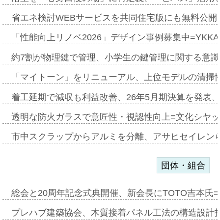
省エネ検討WEBサービスを共同住宅版にも無料公開、
「性能向上リノベ2026」デザイン事例募集中=YKKA
約7割が物理鍵で管理、小学生の鍵管理に関する意識調査
「マイトーン」をリニューアル、上位モデルの清掃
着工延期で減収も利益改善、26年5月期決算を発表
透明な防火ガラスで意匠性・視認性向上=文化シヤ
市中スクラップからアルミを分離、アサヒセイレン
団体・組合
総会と20周年記念式典開催、新会長にTOTO吉本氏
プレハブ建築協会、木質接着パネル工法の構造設計