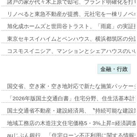
諸戸の家が代々木上原で邸宅、ブランド明確化を打
リノべると東急不動産が提携、元社宅を一棟リノベ
旭化成ホームズと世田谷トラスト、「雨庭」の実証
東京セキスイハイムとベンハウス、横浜都筑区の分
コスモスイニシア、マンションとシェアハウスのい
金融・行政
国交省、空き家・空き地対応で新たな施策パッケー
「2026年版国土交通白書」住宅分野、住生活基本計
国土交通省不動産・建設経済局、〝持続可能な建設
地域工務店の木造注文住宅価格5・3%上昇=経済調
auじぶん銀行、「住宅ローン不正利用に関する情報