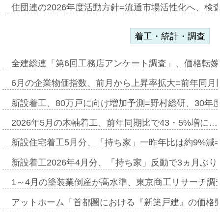
住団連の2026年度活動方針=流通市場活性化へ、検
着工・統計・調査
全建総連「第6回工務店アンケート調査」、価格転嫁
6月の企業物価指数、前月から上昇率拡大=前年同月比
新設着工、80万戸に向け増加予測=野村総研、30年
2026年5月の木軸着工、前年同期比で43・5%増に…
新設住宅着工5月分、「持ち家」一昨年比は約9%減=
新設着工2026年4月分、「持ち家」反動で3ヵ月ぶ
1～4月の塗装業倒産が高水準、東京商工リサーチ調
アットホーム「首都圏における『新築戸建』の価格