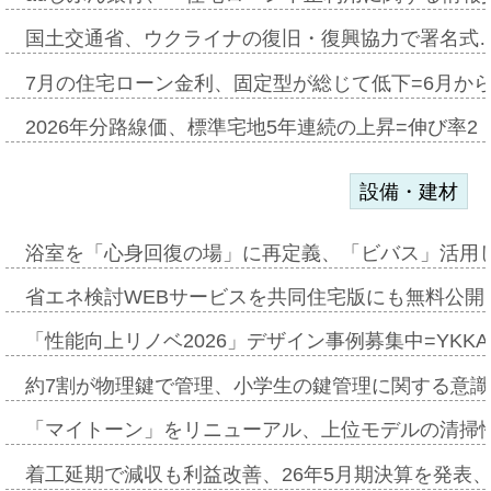
国土交通省、ウクライナの復旧・復興協力で署名式
7月の住宅ローン金利、固定型が総じて低下=6月か
2026年分路線価、標準宅地5年連続の上昇=伸び率2・
設備・建材
浴室を「心身回復の場」に再定義、「ビバス」活用し
省エネ検討WEBサービスを共同住宅版にも無料公開、
「性能向上リノベ2026」デザイン事例募集中=YKKA
約7割が物理鍵で管理、小学生の鍵管理に関する意識調査
「マイトーン」をリニューアル、上位モデルの清掃
着工延期で減収も利益改善、26年5月期決算を発表