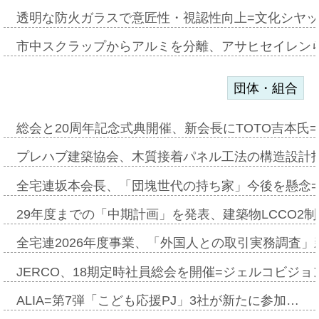
透明な防火ガラスで意匠性・視認性向上=文化シヤ
市中スクラップからアルミを分離、アサヒセイレン
団体・組合
総会と20周年記念式典開催、新会長にTOTO吉本氏
プレハブ建築協会、木質接着パネル工法の構造設計
全宅連坂本会長、「団塊世代の持ち家」今後を懸念
29年度までの「中期計画」を発表、建築物LCCO2
全宅連2026年度事業、「外国人との取引実務調査」新
JERCO、18期定時社員総会を開催=ジェルコビジョン
ALIA=第7弾「こども応援PJ」3社が新たに参加…