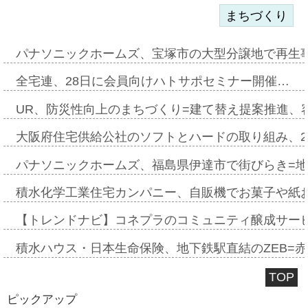
まちづくり
パナソニックホームズ、宝塚市の大型分譲地で再生
全宅連、28日に会員向けハトサポセミナー開催…
UR、防災性向上のまちづくり=建て替え提案推進、
大阪府住宅供給公社のソフトとハードの取り組み、2
パナソニックホームズ、福島県伊達市で街びらき=
積水化学工業住宅カンパニー、自販機でお菓子や紙
【トレンドナビ】コネプラのコミュニティ醸成サー
積水ハウス・日本生命保険、地下鉄駅直結のZEB=赤坂
TOP
ピックアップ