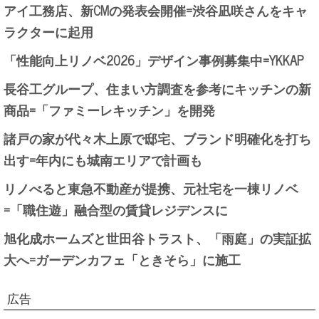
アイ工務店、新CMの発表会開催=渋谷凪咲さんをキャ
ラクターに起用
「性能向上リノベ2026」デザイン事例募集中=YKKAP
長谷工グループ、住まい方調査を参考にキッチンの新
商品=「ファミーレキッチン」を開発
諸戸の家が代々木上原で邸宅、ブランド明確化を打ち
出す=年内にも城南エリアで計画も
リノべると東急不動産が提携、元社宅を一棟リノベ
=「職住遊」融合型の賃貸レジデンスに
旭化成ホームズと世田谷トラスト、「雨庭」の実証拡
大へ=ガーデンカフェ「ときそら」に施工
広告