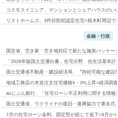
コスモスイニシア、マンションとシェアハウスのい
リストホームズ、3件目防犯認定住宅=桜木町周辺で
金融・行政
国交省、空き家・空き地対応で新たな施策パッケー
「2026年版国土交通白書」住宅分野、住生活基本計
国土交通省不動産・建設経済局、〝持続可能な建設
地域工務店の木造注文住宅価格5・3%上昇=経済調
auじぶん銀行、「住宅ローン不正利用に関する情報
国土交通省、ウクライナの復旧・復興協力で署名式
7月の住宅ローン金利、固定型が総じて低下=6月か