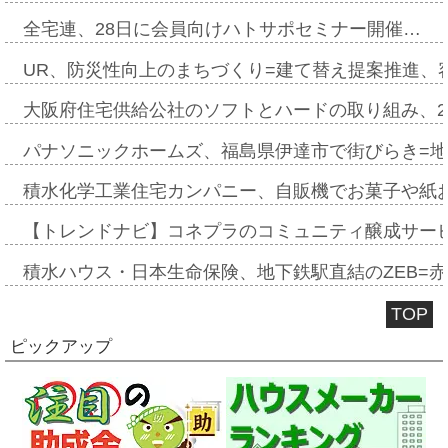
全宅連、28日に会員向けハトサポセミナー開催…
UR、防災性向上のまちづくり=建て替え提案推進、
大阪府住宅供給公社のソフトとハードの取り組み、2
パナソニックホームズ、福島県伊達市で街びらき=
積水化学工業住宅カンパニー、自販機でお菓子や紙
【トレンドナビ】コネプラのコミュニティ醸成サー
積水ハウス・日本生命保険、地下鉄駅直結のZEB=赤坂
TOP
ピックアップ