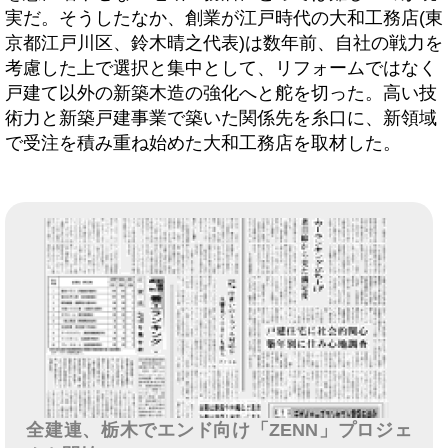
実だ。そうしたなか、創業が江戸時代の大和工務店(東
京都江戸川区、鈴木晴之代表)は数年前、自社の戦力を
考慮した上で選択と集中として、リフォームではなく
戸建て以外の新築木造の強化へと舵を切った。高い技
術力と新築戸建事業で築いた関係先を糸口に、新領域
で受注を積み重ね始めた大和工務店を取材した。
全建連、栃木でエンド向け「ZENN」プロジェ