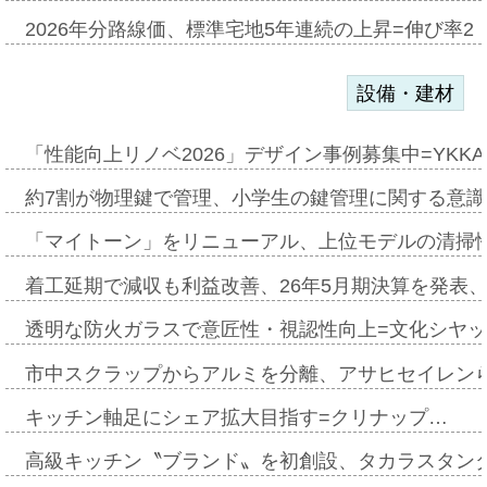
2026年分路線価、標準宅地5年連続の上昇=伸び率2・
設備・建材
「性能向上リノベ2026」デザイン事例募集中=YKKA
約7割が物理鍵で管理、小学生の鍵管理に関する意識調査
「マイトーン」をリニューアル、上位モデルの清掃
着工延期で減収も利益改善、26年5月期決算を発表
透明な防火ガラスで意匠性・視認性向上=文化シヤ
市中スクラップからアルミを分離、アサヒセイレン
キッチン軸足にシェア拡大目指す=クリナップ…
高級キッチン〝ブランド〟を初創設、タカラスタン