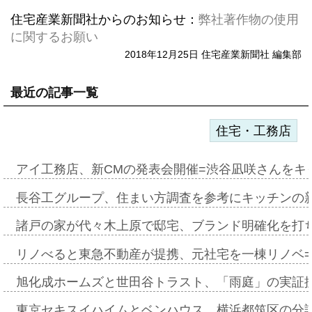
住宅産業新聞社からのお知らせ：
弊社著作物の使用
に関するお願い
2018年12月25日 住宅産業新聞社 編集部
最近の記事一覧
住宅・工務店
アイ工務店、新CMの発表会開催=渋谷凪咲さんをキ
長谷工グループ、住まい方調査を参考にキッチンの
諸戸の家が代々木上原で邸宅、ブランド明確化を打
リノべると東急不動産が提携、元社宅を一棟リノベ
旭化成ホームズと世田谷トラスト、「雨庭」の実証
東京セキスイハイムとベンハウス、横浜都筑区の分