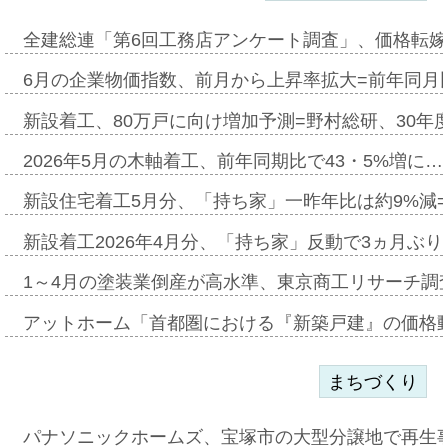
全建総連「第6回工務店アンケート調査」、価格転嫁
6月の企業物価指数、前月から上昇率拡大=前年同月比
新設着工、80万戸に向け増加予測=野村総研、30年
2026年5月の木軸着工、前年同期比で43・5%増に…
新設住宅着工5月分、「持ち家」一昨年比は約9%減=
新設着工2026年4月分、「持ち家」反動で3ヵ月ぶ
1～4月の塗装業倒産が高水準、東京商工リサーチ調
アットホーム「首都圏における『新築戸建』の価格
まちづくり
パナソニックホームズ、宝塚市の大型分譲地で再生