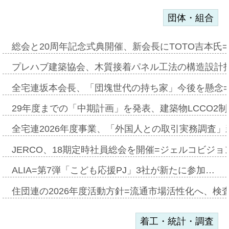
団体・組合
総会と20周年記念式典開催、新会長にTOTO吉本氏
プレハブ建築協会、木質接着パネル工法の構造設計
全宅連坂本会長、「団塊世代の持ち家」今後を懸念
29年度までの「中期計画」を発表、建築物LCCO2
全宅連2026年度事業、「外国人との取引実務調査」新
JERCO、18期定時社員総会を開催=ジェルコビジョン
ALIA=第7弾「こども応援PJ」3社が新たに参加…
住団連の2026年度活動方針=流通市場活性化へ、検
着工・統計・調査