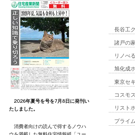
長谷工
諸戸の
リノべ
旭化成
東京セ
コスモ
2026年夏号を号を7月8日に発刊い
たしました。
リスト
プライ
消費者向けの読んで得するノウハ
ウを満載した無料住宅情報紙「ユー