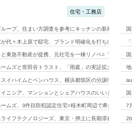
住宅・工務店
グループ、住まい方調査を参考にキッチンの新商品=「フ
国
家が代々木上原で邸宅、ブランド明確化を打ち出す=年内
「
ると東急不動産が提携、元社宅を一棟リノベ=「職住遊」
国
ホームズと世田谷トラスト、「雨庭」の実証拡大へ=ガー
地
キスイハイムとベンハウス、横浜都筑区の分譲地開発で初
a
スイニシア、マンションとシェアハウスのいいとこどり
国
ホームズ、3件目防犯認定住宅=桜木町周辺で希少価値の
7
ムライフテクノロジーズ、東京・押上に長期滞在型ホテル
2