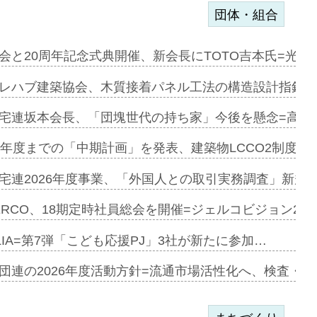
団体・組合
会と20周年記念式典開催、新会長にTOTO吉本氏=光触
e…
レハブ建築協会、木質接着パネル工法の構造設計指針を
加=リンナ…
宅連坂本会長、「団塊世代の持ち家」今後を懸念=高齢
見込む=…
9年度までの「中期計画」を発表、建築物LCCO2制度へ
宅連2026年度事業、「外国人との取引実務調査」新規に
開始=三協…
ERCO、18期定時社員総会を開催=ジェルコビジョン203
LIA=第7弾「こども応援PJ」3社が新たに参加…
築分譲M専用…
団連の2026年度活動方針=流通市場活性化へ、検査・