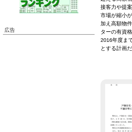
接客力や提
市場が縮小
加え高額物
広告
ターの有資
2016年度ま
とする計画