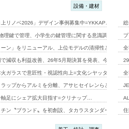
設備・建材
上リノベ2026」デザイン事例募集中=YKKAP…
総
物理鍵で管理、小学生の鍵管理に関する意識調査=Natur
プ
トーン」をリニューアル、上位モデルの清掃性と安全性追
全
で減収も利益改善、26年5月期決算を発表、今期は増収
2
防火ガラスで意匠性・視認性向上=文化シヤッター…
全
クラップからアルミを分離、アサヒセイレンらと協働開発
J
ン軸足にシェア拡大目指す=クリナップ…
A
ッチン〝ブランド〟を初創設、タカラスタンダードが新
住