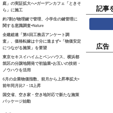
庭」の実証拡大へ=ガーデンカフェ「ときそ
記事
ら」に施工
約7割が物理鍵で管理、小学生の鍵管理に
関する意識調査=Nature
全建総連「第6回工務店アンケート調
査」、価格転嫁は十分に進まず=「物価安定
広告
につながる施策」を要望
東京セキスイハイムとベンハウス、横浜都
筑区の分譲地開発で初協業=お互いの技術・
ノウハウを活用
6月の企業物価指数、前月から上昇率拡大=
前年同月比7・1%上昇
国交省、空き家・空き地対応で新たな施策
パッケージ始動