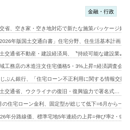
金融・行政
ァミーレキ…
交省、空き家・空き地対応で新たな施策パッケージ始動
にも城南エ…
2026年版国土交通白書」住宅分野、住生活基本計画を
融合型の賃…
土交通省不動産・建設経済局、〝持続可能な建設業〟の
デンカフェ…
域工務店の木造注文住宅価格5・3%上昇=経済調査会「
協業=お互…
uじぶん銀行、「住宅ローン不正利用に関する情報交換協
のコリビング…
土交通省、ウクライナの復旧・復興協力で署名式…
ある2階建…
月の住宅ローン金利、固定型が総じて低下=6月から一転
第1弾が開…
026年分路線価、標準宅地5年連続の上昇=伸び率2・9%