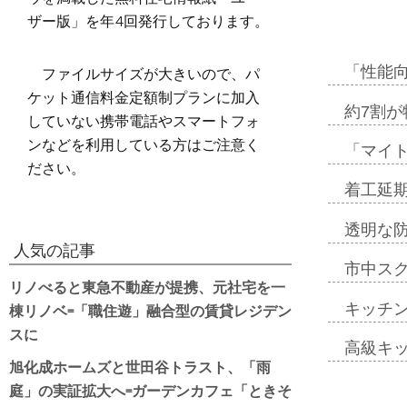
ザー版」を年4回発行しております。
ファイルサイズが大きいので、パ
「性能向
ケット通信料金定額制プランに加入
約7割が
していない携帯電話やスマートフォ
ンなどを利用している方はご注意く
「マイ
ださい。
着工延期
透明な
人気の記事
市中ス
リノべると東急不動産が提携、元社宅を一
棟リノベ=「職住遊」融合型の賃貸レジデン
キッチ
スに
高級キ
旭化成ホームズと世田谷トラスト、「雨
庭」の実証拡大へ=ガーデンカフェ「ときそ