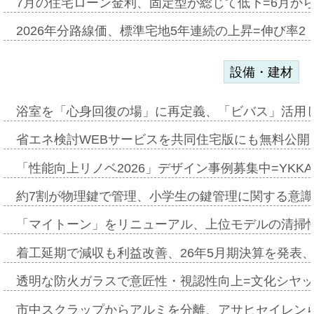
7月の住宅ローン金利、固定型が総じて低下=6月か
2026年分路線価、標準宅地5年連続の上昇=伸び率2・
設備・建材
浴室を「心身回復の場」に再定義、「ビバス」活用し
省エネ検討WEBサービスを共同住宅版にも無料公開、
「性能向上リノベ2026」デザイン事例募集中=YKKA
約7割が物理鍵で管理、小学生の鍵管理に関する意識調査
「マイトーン」をリニューアル、上位モデルの清掃
着工延期で減収も利益改善、26年5月期決算を発表
透明な防火ガラスで意匠性・視認性向上=文化シヤ
市中スクラップからアルミを分離、アサヒセイレン