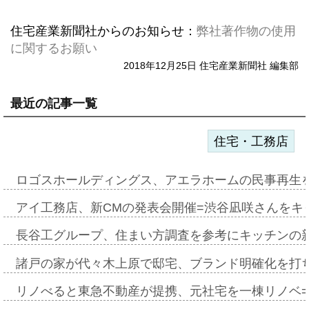
住宅産業新聞社からのお知らせ：
弊社著作物の使用
に関するお願い
2018年12月25日 住宅産業新聞社 編集部
最近の記事一覧
住宅・工務店
ロゴスホールディングス、アエラホームの民事再生
アイ工務店、新CMの発表会開催=渋谷凪咲さんをキ
長谷工グループ、住まい方調査を参考にキッチンの
諸戸の家が代々木上原で邸宅、ブランド明確化を打
リノべると東急不動産が提携、元社宅を一棟リノベ