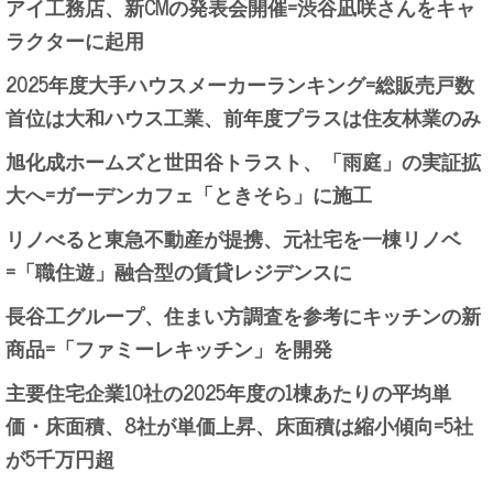
アイ工務店、新CMの発表会開催=渋谷凪咲さんをキャ
ラクターに起用
2025年度大手ハウスメーカーランキング=総販売戸数
首位は大和ハウス工業、前年度プラスは住友林業のみ
旭化成ホームズと世田谷トラスト、「雨庭」の実証拡
大へ=ガーデンカフェ「ときそら」に施工
リノべると東急不動産が提携、元社宅を一棟リノベ
=「職住遊」融合型の賃貸レジデンスに
長谷工グループ、住まい方調査を参考にキッチンの新
商品=「ファミーレキッチン」を開発
主要住宅企業10社の2025年度の1棟あたりの平均単
価・床面積、8社が単価上昇、床面積は縮小傾向=5社
が5千万円超