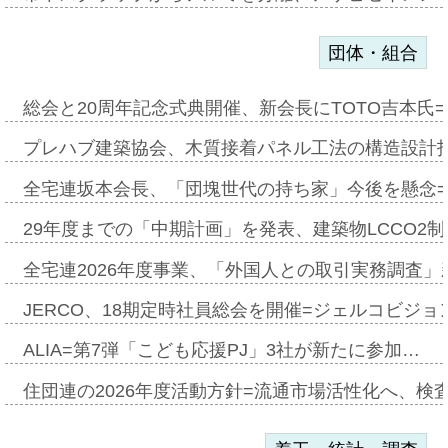
団体・組合
総会と20周年記念式典開催、新会長にTOTO吉本氏
プレハブ建築協会、木質接着パネル工法の構造設計
全宅連坂本会長、「団塊世代の持ち家」今後を懸念
29年度までの「中期計画」を発表、建築物LCCO2
全宅連2026年度事業、「外国人との取引実務調査」新
JERCO、18期定時社員総会を開催=ジェルコビジョン
ALIA=第7弾「こども応援PJ」3社が新たに参加…
住団連の2026年度活動方針=流通市場活性化へ、検