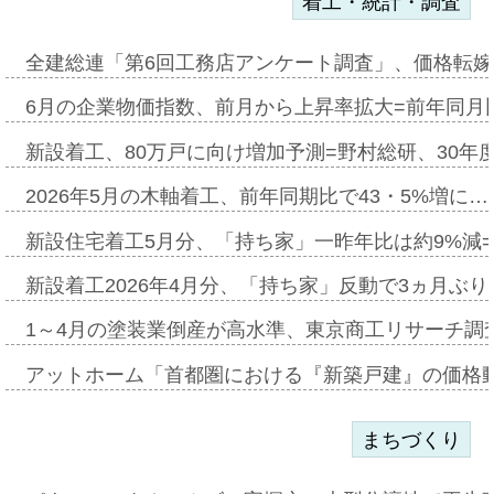
着工・統計・調査
全建総連「第6回工務店アンケート調査」、価格転嫁
6月の企業物価指数、前月から上昇率拡大=前年同月比
新設着工、80万戸に向け増加予測=野村総研、30年
2026年5月の木軸着工、前年同期比で43・5%増に…
新設住宅着工5月分、「持ち家」一昨年比は約9%減=
新設着工2026年4月分、「持ち家」反動で3ヵ月ぶ
1～4月の塗装業倒産が高水準、東京商工リサーチ調
アットホーム「首都圏における『新築戸建』の価格
まちづくり