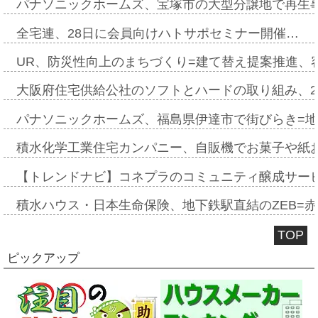
パナソニックホームズ、宝塚市の大型分譲地で再生
全宅連、28日に会員向けハトサポセミナー開催…
UR、防災性向上のまちづくり=建て替え提案推進、
大阪府住宅供給公社のソフトとハードの取り組み、2
パナソニックホームズ、福島県伊達市で街びらき=
積水化学工業住宅カンパニー、自販機でお菓子や紙
【トレンドナビ】コネプラのコミュニティ醸成サー
積水ハウス・日本生命保険、地下鉄駅直結のZEB=赤坂
TOP
ピックアップ