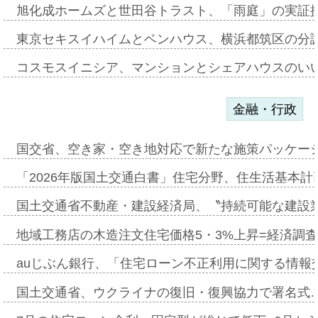
旭化成ホームズと世田谷トラスト、「雨庭」の実証
東京セキスイハイムとベンハウス、横浜都筑区の分
コスモスイニシア、マンションとシェアハウスのい
金融・行政
国交省、空き家・空き地対応で新たな施策パッケー
「2026年版国土交通白書」住宅分野、住生活基本計
国土交通省不動産・建設経済局、〝持続可能な建設
地域工務店の木造注文住宅価格5・3%上昇=経済調
auじぶん銀行、「住宅ローン不正利用に関する情報
国土交通省、ウクライナの復旧・復興協力で署名式