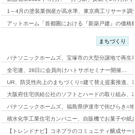
1～4月の塗装業倒産が高水準、東京商工リサーチ調
アットホーム「首都圏における『新築戸建』の価格
まちづくり
パナソニックホームズ、宝塚市の大型分譲地で再生
全宅連、28日に会員向けハトサポセミナー開催…
UR、防災性向上のまちづくり=建て替え提案推進、
大阪府住宅供給公社のソフトとハードの取り組み、2
パナソニックホームズ、福島県伊達市で街びらき=
積水化学工業住宅カンパニー、自販機でお菓子や紙
【トレンドナビ】コネプラのコミュニティ醸成サー