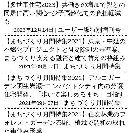
【多世帯住宅2023】共働きの増加で親との
同居に高い関心=少子高齢化での負担軽減
も
ユーザー版
特別増刊号
2023年12月14日 |
【まちづくり月間特集2021】東京・中延の
不燃化プロジェクトとM要除却の基準案、
まちづくり支える融資と建て替えの枠組み
まちづくり月間特集
2021年09月07日 |
【まちづくり月間特集2021】アルコガー
デン羽生岩瀬=コンパクトシティ内の分譲
住宅開発、「歩いて楽しめるまち」目指す
まちづくり月間特集
2021年09月07日 |
【まちづくり月間特集2021】住友林業のフ
ォレストガーデン秦野、植栽で調和の取れ
た街並み形成