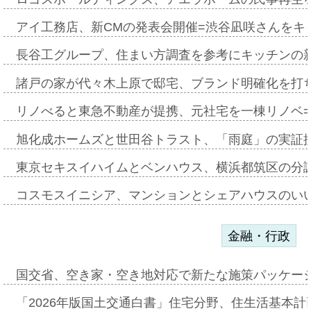
アイ工務店、新CMの発表会開催=渋谷凪咲さんをキ
長谷工グループ、住まい方調査を参考にキッチンの
諸戸の家が代々木上原で邸宅、ブランド明確化を打
リノべると東急不動産が提携、元社宅を一棟リノベ
旭化成ホームズと世田谷トラスト、「雨庭」の実証
東京セキスイハイムとベンハウス、横浜都筑区の分
コスモスイニシア、マンションとシェアハウスのい
金融・行政
国交省、空き家・空き地対応で新たな施策パッケー
「2026年版国土交通白書」住宅分野、住生活基本計