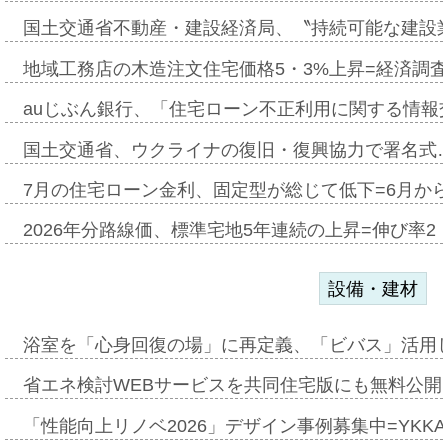
国土交通省不動産・建設経済局、〝持続可能な建設
地域工務店の木造注文住宅価格5・3%上昇=経済調
auじぶん銀行、「住宅ローン不正利用に関する情報
国土交通省、ウクライナの復旧・復興協力で署名式
7月の住宅ローン金利、固定型が総じて低下=6月か
2026年分路線価、標準宅地5年連続の上昇=伸び率2・
設備・建材
浴室を「心身回復の場」に再定義、「ビバス」活用し
省エネ検討WEBサービスを共同住宅版にも無料公開、
「性能向上リノベ2026」デザイン事例募集中=YKKA