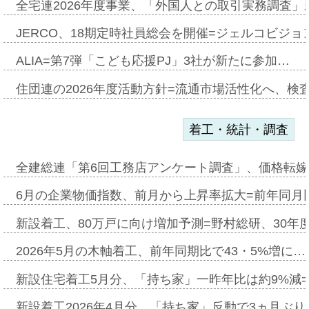
全宅連2026年度事業、「外国人との取引実務調査」新
JERCO、18期定時社員総会を開催=ジェルコビジョン
ALIA=第7弾「こども応援PJ」3社が新たに参加…
住団連の2026年度活動方針=流通市場活性化へ、検
着工・統計・調査
全建総連「第6回工務店アンケート調査」、価格転嫁
6月の企業物価指数、前月から上昇率拡大=前年同月比
新設着工、80万戸に向け増加予測=野村総研、30年
2026年5月の木軸着工、前年同期比で43・5%増に…
新設住宅着工5月分、「持ち家」一昨年比は約9%減=
新設着工2026年4月分、「持ち家」反動で3ヵ月ぶ