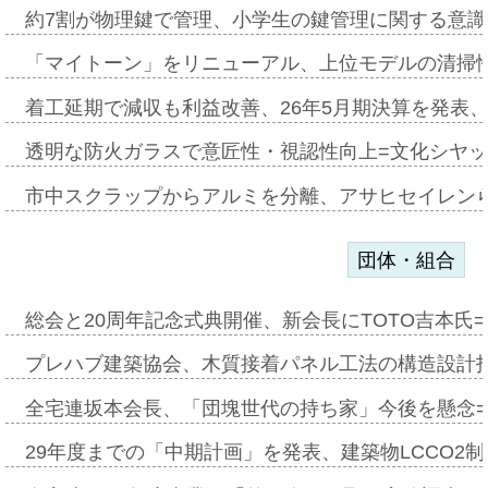
約7割が物理鍵で管理、小学生の鍵管理に関する意識調査
「マイトーン」をリニューアル、上位モデルの清掃
着工延期で減収も利益改善、26年5月期決算を発表
透明な防火ガラスで意匠性・視認性向上=文化シヤ
市中スクラップからアルミを分離、アサヒセイレン
団体・組合
総会と20周年記念式典開催、新会長にTOTO吉本氏
プレハブ建築協会、木質接着パネル工法の構造設計
全宅連坂本会長、「団塊世代の持ち家」今後を懸念
29年度までの「中期計画」を発表、建築物LCCO2