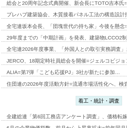
総会と20周年記念式典開催、新会長にTOTO吉本氏
プレハブ建築協会、木質接着パネル工法の構造設計
全宅連坂本会長、「団塊世代の持ち家」今後を懸念
29年度までの「中期計画」を発表、建築物LCCO2
全宅連2026年度事業、「外国人との取引実務調査」新
JERCO、18期定時社員総会を開催=ジェルコビジョン
ALIA=第7弾「こども応援PJ」3社が新たに参加…
住団連の2026年度活動方針=流通市場活性化へ、検
着工・統計・調査
全建総連「第6回工務店アンケート調査」、価格転嫁