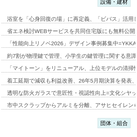
設備・建材
浴室を「心身回復の場」に再定義、「ビバス」活用し
省エネ検討WEBサービスを共同住宅版にも無料公開、
「性能向上リノベ2026」デザイン事例募集中=YKKA
約7割が物理鍵で管理、小学生の鍵管理に関する意識調査
「マイトーン」をリニューアル、上位モデルの清掃
着工延期で減収も利益改善、26年5月期決算を発表
透明な防火ガラスで意匠性・視認性向上=文化シヤ
市中スクラップからアルミを分離、アサヒセイレン
団体・組合