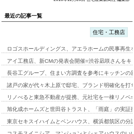
最近の記事一覧
住宅・工務店
ロゴスホールディングス、アエラホームの民事再生
アイ工務店、新CMの発表会開催=渋谷凪咲さんをキ
長谷工グループ、住まい方調査を参考にキッチンの
諸戸の家が代々木上原で邸宅、ブランド明確化を打
リノべると東急不動産が提携、元社宅を一棟リノベ
旭化成ホームズと世田谷トラスト、「雨庭」の実証
東京セキスイハイムとベンハウス、横浜都筑区の分
コスモスイニシア、マンションとシェアハウスのい