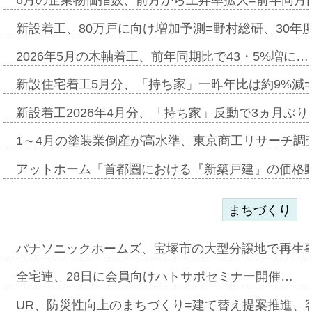
6月の企業物価指数、前月から上昇率拡大=前年同月比
新設着工、80万戸に向け増加予測=野村総研、30年
2026年5月の木軸着工、前年同期比で43・5%増に…
新設住宅着工5月分、「持ち家」一昨年比は約9%減=
新設着工2026年4月分、「持ち家」反動で3ヵ月ぶ
1～4月の塗装業倒産が高水準、東京商工リサーチ調
アットホーム「首都圏における『新築戸建』の価格
まちづくり
パナソニックホームズ、宝塚市の大型分譲地で再生
全宅連、28日に会員向けハトサポセミナー開催…
UR、防災性向上のまちづくり=建て替え提案推進、