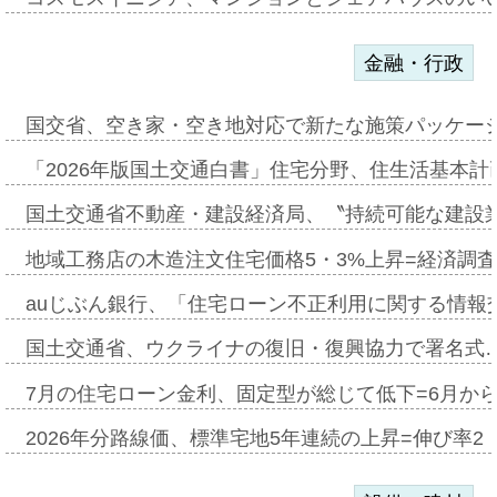
金融・行政
国交省、空き家・空き地対応で新たな施策パッケー
「2026年版国土交通白書」住宅分野、住生活基本計
国土交通省不動産・建設経済局、〝持続可能な建設
地域工務店の木造注文住宅価格5・3%上昇=経済調
auじぶん銀行、「住宅ローン不正利用に関する情報
国土交通省、ウクライナの復旧・復興協力で署名式
7月の住宅ローン金利、固定型が総じて低下=6月か
2026年分路線価、標準宅地5年連続の上昇=伸び率2・