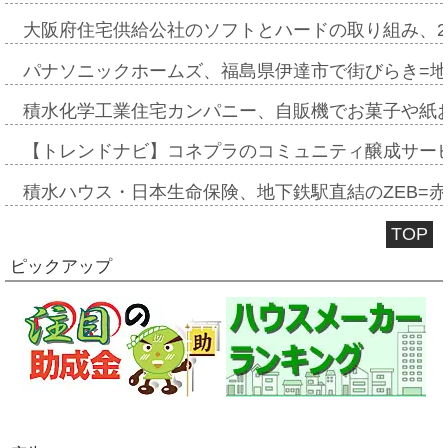
大阪府住宅供給公社のソフトとハードの取り組み、2
パナソニックホームズ、福島県伊達市で街びらき=
積水化学工業住宅カンパニー、自販機でお菓子や紙
【トレンドナビ】コネプラのコミュニティ醸成サー
積水ハウス・日本生命保険、地下鉄駅直結のZEB=赤坂
TOP
ピックアップ