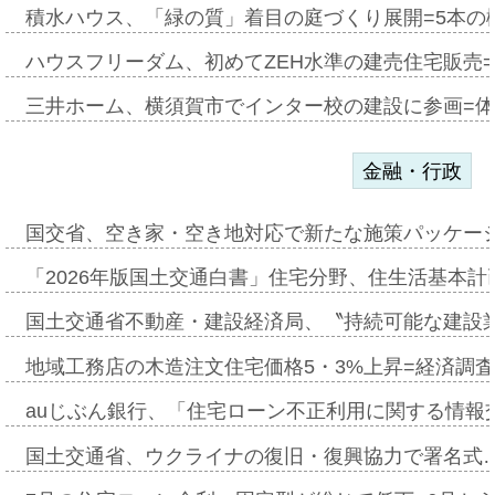
積水ハウス、「緑の質」着目の庭づくり展開=5本の
ハウスフリーダム、初めてZEH水準の建売住宅販売
三井ホーム、横須賀市でインター校の建設に参画=体
金融・行政
国交省、空き家・空き地対応で新たな施策パッケー
「2026年版国土交通白書」住宅分野、住生活基本計
国土交通省不動産・建設経済局、〝持続可能な建設
地域工務店の木造注文住宅価格5・3%上昇=経済調
auじぶん銀行、「住宅ローン不正利用に関する情報
国土交通省、ウクライナの復旧・復興協力で署名式