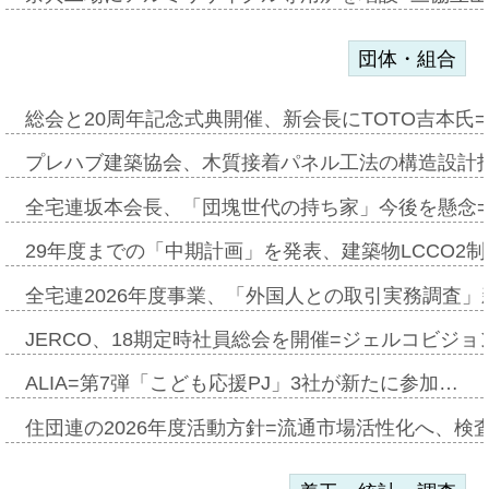
団体・組合
総会と20周年記念式典開催、新会長にTOTO吉本氏
プレハブ建築協会、木質接着パネル工法の構造設計
全宅連坂本会長、「団塊世代の持ち家」今後を懸念
29年度までの「中期計画」を発表、建築物LCCO2
全宅連2026年度事業、「外国人との取引実務調査」新
JERCO、18期定時社員総会を開催=ジェルコビジョン
ALIA=第7弾「こども応援PJ」3社が新たに参加…
住団連の2026年度活動方針=流通市場活性化へ、検