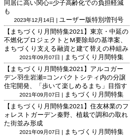
同居に高い関心=少子高齢化での負担軽減
も
ユーザー版
特別増刊号
2023年12月14日 |
【まちづくり月間特集2021】東京・中延の
不燃化プロジェクトとM要除却の基準案、
まちづくり支える融資と建て替えの枠組み
まちづくり月間特集
2021年09月07日 |
【まちづくり月間特集2021】アルコガー
デン羽生岩瀬=コンパクトシティ内の分譲
住宅開発、「歩いて楽しめるまち」目指す
まちづくり月間特集
2021年09月07日 |
【まちづくり月間特集2021】住友林業のフ
ォレストガーデン秦野、植栽で調和の取れ
た街並み形成
まちづくり月間特集
2021年09月07日 |