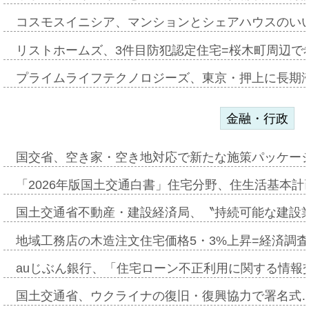
コスモスイニシア、マンションとシェアハウスのい
リストホームズ、3件目防犯認定住宅=桜木町周辺で
プライムライフテクノロジーズ、東京・押上に長期
金融・行政
国交省、空き家・空き地対応で新たな施策パッケー
「2026年版国土交通白書」住宅分野、住生活基本計
国土交通省不動産・建設経済局、〝持続可能な建設
地域工務店の木造注文住宅価格5・3%上昇=経済調
auじぶん銀行、「住宅ローン不正利用に関する情報
国土交通省、ウクライナの復旧・復興協力で署名式