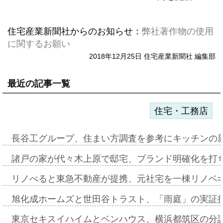
住宅産業新聞社からのお知らせ：
弊社著作物の使用
に関するお願い
2018年12月25日 住宅産業新聞社 編集部
最近の記事一覧
住宅・工務店
長谷工グループ、住まい方調査を参考にキッチンの
諸戸の家が代々木上原で邸宅、ブランド明確化を打
リノべると東急不動産が提携、元社宅を一棟リノベ
旭化成ホームズと世田谷トラスト、「雨庭」の実証
東京セキスイハイムとベンハウス、横浜都筑区の分