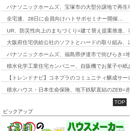
パナソニックホームズ、宝塚市の大型分譲地で再生
全宅連、28日に会員向けハトサポセミナー開催…
UR、防災性向上のまちづくり=建て替え提案推進、
大阪府住宅供給公社のソフトとハードの取り組み、2
パナソニックホームズ、福島県伊達市で街びらき=
積水化学工業住宅カンパニー、自販機でお菓子や紙
【トレンドナビ】コネプラのコミュニティ醸成サー
積水ハウス・日本生命保険、地下鉄駅直結のZEB=赤坂
TOP
ピックアップ