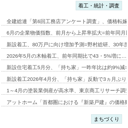
着工・統計・調査
全建総連「第6回工務店アンケート調査」、価格転嫁
6月の企業物価指数、前月から上昇率拡大=前年同月比
新設着工、80万戸に向け増加予測=野村総研、30年
2026年5月の木軸着工、前年同期比で43・5%増に…
新設住宅着工5月分、「持ち家」一昨年比は約9%減=
新設着工2026年4月分、「持ち家」反動で3ヵ月ぶ
1～4月の塗装業倒産が高水準、東京商工リサーチ調
アットホーム「首都圏における『新築戸建』の価格
まちづくり