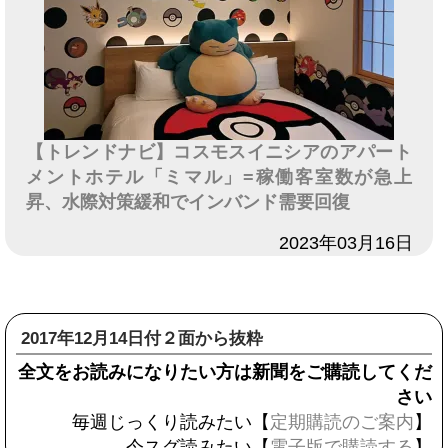
【トレンドナビ】コスモスイニシアのアパート
メントホテル「ミマル」=稼働客室数が急上
昇、水際対策緩和でインバンド需要回復
日付
2023年03月16日
2017年12月14日付２面から抜粋
全文をお読みになりたい方は新聞をご購読してくだ
さい
毎週じっくり読みたい【
定期購読のご案内
】
今スグ読みたい【
電子版で購読する
】