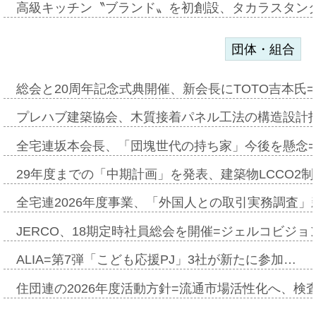
高級キッチン〝ブランド〟を初創設、タカラスタン
団体・組合
総会と20周年記念式典開催、新会長にTOTO吉本氏
プレハブ建築協会、木質接着パネル工法の構造設計
全宅連坂本会長、「団塊世代の持ち家」今後を懸念
29年度までの「中期計画」を発表、建築物LCCO2
全宅連2026年度事業、「外国人との取引実務調査」新
JERCO、18期定時社員総会を開催=ジェルコビジョン
ALIA=第7弾「こども応援PJ」3社が新たに参加…
住団連の2026年度活動方針=流通市場活性化へ、検