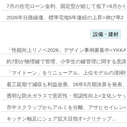
7月の住宅ローン金利、固定型が総じて低下=6月か
2026年分路線価、標準宅地5年連続の上昇=伸び率2・
設備・建材
「性能向上リノベ2026」デザイン事例募集中=YKKA
約7割が物理鍵で管理、小学生の鍵管理に関する意識調査
「マイトーン」をリニューアル、上位モデルの清掃
着工延期で減収も利益改善、26年5月期決算を発表
透明な防火ガラスで意匠性・視認性向上=文化シヤ
市中スクラップからアルミを分離、アサヒセイレン
キッチン軸足にシェア拡大目指す=クリナップ…