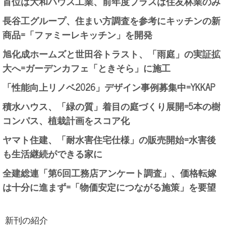
首位は大和ハウス工業、前年度プラスは住友林業のみ
長谷工グループ、住まい方調査を参考にキッチンの新
商品=「ファミーレキッチン」を開発
旭化成ホームズと世田谷トラスト、「雨庭」の実証拡
大へ=ガーデンカフェ「ときそら」に施工
「性能向上リノベ2026」デザイン事例募集中=YKKAP
積水ハウス、「緑の質」着目の庭づくり展開=5本の樹
コンパス、植栽計画をスコア化
ヤマト住建、「耐水害住宅仕様」の販売開始=水害後
も生活継続ができる家に
全建総連「第6回工務店アンケート調査」、価格転嫁
は十分に進まず=「物価安定につながる施策」を要望
新刊の紹介