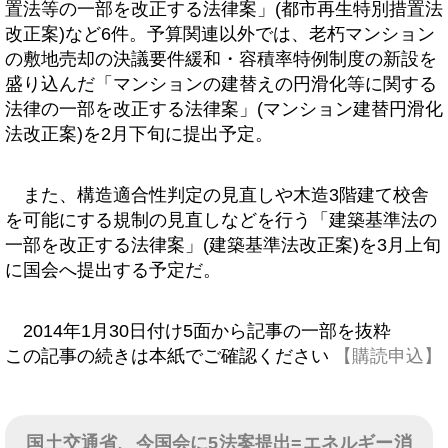
置法等の一部を改正する法律案」(都市再生特別措置法
改正案)など6件。予算関連以外では、老朽マンション
の敷地売却の決議要件緩和・容積率特例制度の新設を
盛り込んだ「マンションの建替えの円滑化等に関する
法律の一部を改正する法律案」(マンション建替円滑化
法改正案)を2月下旬に提出予定。
また、構造適合性判定の見直しや木造3階建て校舎
を可能にする規制の見直しなどを行う「建築基準法の
一部を改正する法律案」(建築基準法改正案)を3月上旬
に国会へ提出する予定だ。
2014年1月30日付け5面から記事の一部を抜粋
この記事の続きは本紙でご確認ください
【購読申込】
国土交通省、今国会に5法案提出=エネルギー消