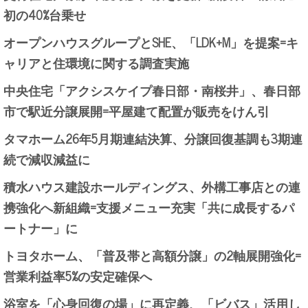
初の40%台乗せ
オープンハウスグループとSHE、「LDK+M」を提案=キ
ャリアと住環境に関する調査実施
中央住宅「アクシスケイプ春日部・南桜井」、春日部
市で駅近分譲展開=平屋建て配置が販売をけん引
タマホーム26年5月期連結決算、分譲回復基調も3期連
続で減収減益に
積水ハウス建設ホールディングス、外構工事店との連
携強化へ新組織=支援メニュー充実「共に成長するパ
ートナー」に
トヨタホーム、「普及帯と高額分譲」の2軸展開強化=
営業利益率5%の安定確保へ
浴室を「心身回復の場」に再定義、「ビバス」活用し