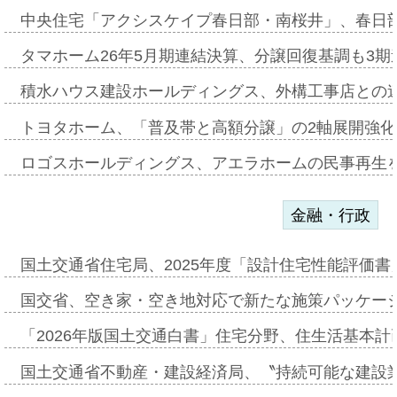
中央住宅「アクシスケイプ春日部・南桜井」、春日
タマホーム26年5月期連結決算、分譲回復基調も3
積水ハウス建設ホールディングス、外構工事店との
トヨタホーム、「普及帯と高額分譲」の2軸展開強化
ロゴスホールディングス、アエラホームの民事再生
金融・行政
国土交通省住宅局、2025年度「設計住宅性能評価
国交省、空き家・空き地対応で新たな施策パッケー
「2026年版国土交通白書」住宅分野、住生活基本計
国土交通省不動産・建設経済局、〝持続可能な建設