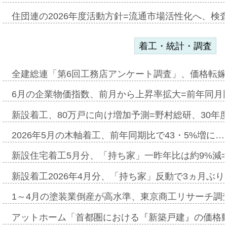
住団連の2026年度活動方針=流通市場活性化へ、検
着工・統計・調査
全建総連「第6回工務店アンケート調査」、価格転嫁
6月の企業物価指数、前月から上昇率拡大=前年同月比
新設着工、80万戸に向け増加予測=野村総研、30年
2026年5月の木軸着工、前年同期比で43・5%増に…
新設住宅着工5月分、「持ち家」一昨年比は約9%減=
新設着工2026年4月分、「持ち家」反動で3ヵ月ぶ
1～4月の塗装業倒産が高水準、東京商工リサーチ調
アットホーム「首都圏における『新築戸建』の価格