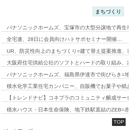
まちづくり
パナソニックホームズ、宝塚市の大型分譲地で再生
全宅連、28日に会員向けハトサポセミナー開催…
UR、防災性向上のまちづくり=建て替え提案推進、
大阪府住宅供給公社のソフトとハードの取り組み、2
パナソニックホームズ、福島県伊達市で街びらき=
積水化学工業住宅カンパニー、自販機でお菓子や紙
【トレンドナビ】コネプラのコミュニティ醸成サー
積水ハウス・日本生命保険、地下鉄駅直結のZEB=赤坂
TOP