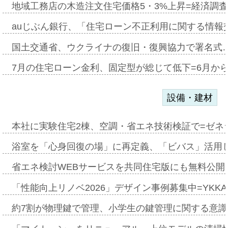
地域工務店の木造注文住宅価格5・3%上昇=経済調
auじぶん銀行、「住宅ローン不正利用に関する情報
国土交通省、ウクライナの復旧・復興協力で署名式
7月の住宅ローン金利、固定型が総じて低下=6月か
設備・建材
本社に実験住宅2棟、空調・省エネ技術検証で=ゼネ
浴室を「心身回復の場」に再定義、「ビバス」活用し
省エネ検討WEBサービスを共同住宅版にも無料公開、
「性能向上リノベ2026」デザイン事例募集中=YKKA
約7割が物理鍵で管理、小学生の鍵管理に関する意識調査