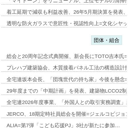
「マイトーン」をリニューアル、上位モデルの清掃
着工延期で減収も利益改善、26年5月期決算を発表
透明な防火ガラスで意匠性・視認性向上=文化シヤ
団体・組合
総会と20周年記念式典開催、新会長にTOTO吉本氏
プレハブ建築協会、木質接着パネル工法の構造設計
全宅連坂本会長、「団塊世代の持ち家」今後を懸念
29年度までの「中期計画」を発表、建築物LCCO2
全宅連2026年度事業、「外国人との取引実務調査」新
JERCO、18期定時社員総会を開催=ジェルコビジョン
ALIA=第7弾「こども応援PJ」3社が新たに参加…