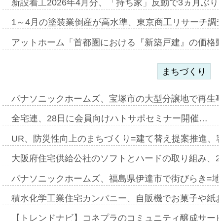
新設着工2026年4月分、「持ち家」反動で3ヵ月ぶ
1～4月の塗装業倒産が高水準、東京商工リサーチ調
アットホーム「首都圏における『新築戸建』の価格
まちづくり
パナソニックホームズ、宝塚市の大型分譲地で再生
全宅連、28日に会員向けハトサポセミナー開催…
UR、防災性向上のまちづくり=建て替え提案推進、
大阪府住宅供給公社のソフトとハードの取り組み、2
パナソニックホームズ、福島県伊達市で街びらき=
積水化学工業住宅カンパニー、自販機でお菓子や紙
【トレンドナビ】コネプラのコミュニティ醸成サー