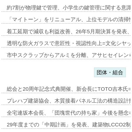
約7割が物理鍵で管理、小学生の鍵管理に関する意識調査
「マイトーン」をリニューアル、上位モデルの清掃
着工延期で減収も利益改善、26年5月期決算を発表
透明な防火ガラスで意匠性・視認性向上=文化シヤ
市中スクラップからアルミを分離、アサヒセイレン
団体・組合
総会と20周年記念式典開催、新会長にTOTO吉本氏
プレハブ建築協会、木質接着パネル工法の構造設計
全宅連坂本会長、「団塊世代の持ち家」今後を懸念
29年度までの「中期計画」を発表、建築物LCCO2