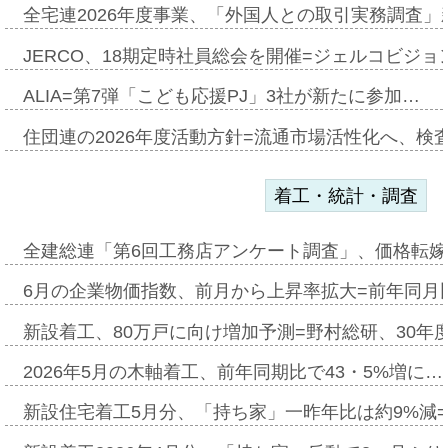
全宅連2026年度事業、「外国人との取引実務調査」新
JERCO、18期定時社員総会を開催=ジェルコビジョン
ALIA=第7弾「こども応援PJ」3社が新たに参加…
住団連の2026年度活動方針=流通市場活性化へ、検
着工・統計・調査
全建総連「第6回工務店アンケート調査」、価格転嫁
6月の企業物価指数、前月から上昇率拡大=前年同月比
新設着工、80万戸に向け増加予測=野村総研、30年
2026年5月の木軸着工、前年同期比で43・5%増に…
新設住宅着工5月分、「持ち家」一昨年比は約9%減=