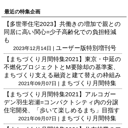
最近の特集企画
【多世帯住宅2023】共働きの増加で親との
同居に高い関心=少子高齢化での負担軽減
も
ユーザー版
特別増刊号
2023年12月14日 |
【まちづくり月間特集2021】東京・中延の
不燃化プロジェクトとM要除却の基準案、
まちづくり支える融資と建て替えの枠組み
まちづくり月間特集
2021年09月07日 |
【まちづくり月間特集2021】アルコガー
デン羽生岩瀬=コンパクトシティ内の分譲
住宅開発、「歩いて楽しめるまち」目指す
まちづくり月間特集
2021年09月07日 |