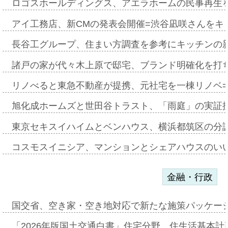
ロゴスホールディングス、アエラホームの民事再生
アイ工務店、新CMの発表会開催=渋谷凪咲さんをキ
長谷工グループ、住まい方調査を参考にキッチンの
諸戸の家が代々木上原で邸宅、ブランド明確化を打
リノべると東急不動産が提携、元社宅を一棟リノベ
旭化成ホームズと世田谷トラスト、「雨庭」の実証
東京セキスイハイムとベンハウス、横浜都筑区の分
コスモスイニシア、マンションとシェアハウスのい
金融・行政
国交省、空き家・空き地対応で新たな施策パッケー
「2026年版国土交通白書」住宅分野、住生活基本計