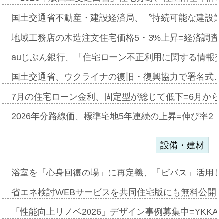
国土交通省不動産・建設経済局、〝持続可能な建設
地域工務店の木造注文住宅価格5・3%上昇=経済調
auじぶん銀行、「住宅ローン不正利用に関する情報
国土交通省、ウクライナの復旧・復興協力で署名式
7月の住宅ローン金利、固定型が総じて低下=6月か
2026年分路線価、標準宅地5年連続の上昇=伸び率2・
設備・建材
浴室を「心身回復の場」に再定義、「ビバス」活用し
省エネ検討WEBサービスを共同住宅版にも無料公開、
「性能向上リノベ2026」デザイン事例募集中=YKKA