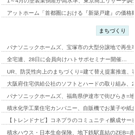
1～4月の塗装業倒産が高水準、東京商工リサーチ調
アットホーム「首都圏における『新築戸建』の価格
まちづくり
パナソニックホームズ、宝塚市の大型分譲地で再生
全宅連、28日に会員向けハトサポセミナー開催…
UR、防災性向上のまちづくり=建て替え提案推進、
大阪府住宅供給公社のソフトとハードの取り組み、2
パナソニックホームズ、福島県伊達市で街びらき=
積水化学工業住宅カンパニー、自販機でお菓子や紙
【トレンドナビ】コネプラのコミュニティ醸成サー
積水ハウス・日本生命保険、地下鉄駅直結のZEB=赤坂