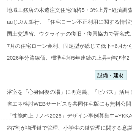
地域工務店の木造注文住宅価格5・3%上昇=経済調
auじぶん銀行、「住宅ローン不正利用に関する情報
国土交通省、ウクライナの復旧・復興協力で署名式
7月の住宅ローン金利、固定型が総じて低下=6月か
2026年分路線価、標準宅地5年連続の上昇=伸び率2・
設備・建材
浴室を「心身回復の場」に再定義、「ビバス」活用し
省エネ検討WEBサービスを共同住宅版にも無料公開、
「性能向上リノベ2026」デザイン事例募集中=YKKA
約7割が物理鍵で管理、小学生の鍵管理に関する意識調査