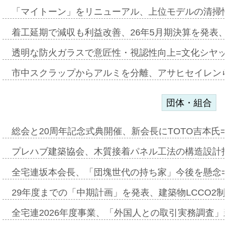
「マイトーン」をリニューアル、上位モデルの清掃
着工延期で減収も利益改善、26年5月期決算を発表
透明な防火ガラスで意匠性・視認性向上=文化シヤ
市中スクラップからアルミを分離、アサヒセイレン
団体・組合
総会と20周年記念式典開催、新会長にTOTO吉本氏
プレハブ建築協会、木質接着パネル工法の構造設計
全宅連坂本会長、「団塊世代の持ち家」今後を懸念
29年度までの「中期計画」を発表、建築物LCCO2
全宅連2026年度事業、「外国人との取引実務調査」新