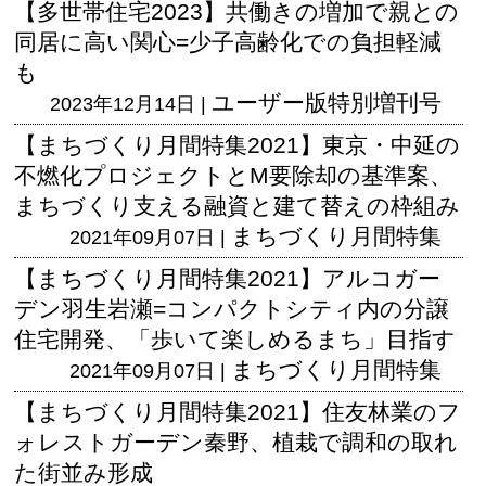
【多世帯住宅2023】共働きの増加で親との
同居に高い関心=少子高齢化での負担軽減
も
ユーザー版
特別増刊号
2023年12月14日 |
【まちづくり月間特集2021】東京・中延の
不燃化プロジェクトとM要除却の基準案、
まちづくり支える融資と建て替えの枠組み
まちづくり月間特集
2021年09月07日 |
【まちづくり月間特集2021】アルコガー
デン羽生岩瀬=コンパクトシティ内の分譲
住宅開発、「歩いて楽しめるまち」目指す
まちづくり月間特集
2021年09月07日 |
【まちづくり月間特集2021】住友林業のフ
ォレストガーデン秦野、植栽で調和の取れ
た街並み形成