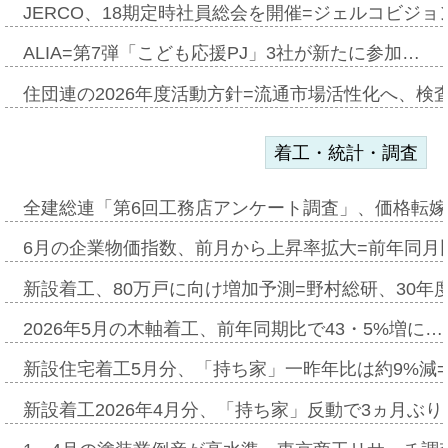
JERCO、18期定時社員総会を開催=ジェルコビジョン
ALIA=第7弾「こども応援PJ」3社が新たに参加…
住団連の2026年度活動方針=流通市場活性化へ、検
着工・統計・調査
全建総連「第6回工務店アンケート調査」、価格転嫁
6月の企業物価指数、前月から上昇率拡大=前年同月比
新設着工、80万戸に向け増加予測=野村総研、30年
2026年5月の木軸着工、前年同期比で43・5%増に…
新設住宅着工5月分、「持ち家」一昨年比は約9%減=
新設着工2026年4月分、「持ち家」反動で3ヵ月ぶ