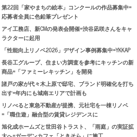
第22回「家やまちの絵本」コンクールの作品募集中=
応募者全員に色鉛筆プレゼント
アイ工務店、新CMの発表会開催=渋谷凪咲さんをキャ
ラクターに起用
「性能向上リノベ2026」デザイン事例募集中=YKKAP
長谷工グループ、住まい方調査を参考にキッチンの新
商品=「ファミーレキッチン」を開発
諸戸の家が代々木上原で邸宅、ブランド明確化を打ち
出す=年内にも城南エリアで計画も
リノべると東急不動産が提携、元社宅を一棟リノベ
=「職住遊」融合型の賃貸レジデンスに
旭化成ホームズと世田谷トラスト、「雨庭」の実証拡
大へ=ガーデンカフェ「ときそら」に施工