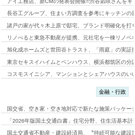
アイ工務店、新CMの発表会開催=渋谷凪咲さんをキ
長谷工グループ、住まい方調査を参考にキッチンの
諸戸の家が代々木上原で邸宅、ブランド明確化を打
リノべると東急不動産が提携、元社宅を一棟リノベ
旭化成ホームズと世田谷トラスト、「雨庭」の実証
東京セキスイハイムとベンハウス、横浜都筑区の分
コスモスイニシア、マンションとシェアハウスのい
金融・行政
国交省、空き家・空き地対応で新たな施策パッケー
「2026年版国土交通白書」住宅分野、住生活基本計
国土交通省不動産・建設経済局、〝持続可能な建設