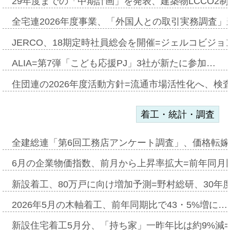
29年度までの「中期計画」を発表、建築物LCCO2
全宅連2026年度事業、「外国人との取引実務調査」新
JERCO、18期定時社員総会を開催=ジェルコビジョン
ALIA=第7弾「こども応援PJ」3社が新たに参加…
住団連の2026年度活動方針=流通市場活性化へ、検
着工・統計・調査
全建総連「第6回工務店アンケート調査」、価格転嫁
6月の企業物価指数、前月から上昇率拡大=前年同月比
新設着工、80万戸に向け増加予測=野村総研、30年
2026年5月の木軸着工、前年同期比で43・5%増に…
新設住宅着工5月分、「持ち家」一昨年比は約9%減=