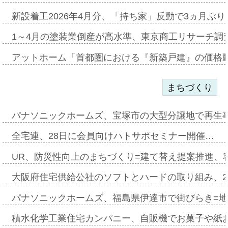
新設着工2026年4月分、「持ち家」反動で3ヵ月ぶ
1～4月の塗装業倒産が高水準、東京商工リサーチ調
アットホーム「首都圏における『新築戸建』の価格
まちづくり
パナソニックホームズ、宝塚市の大型分譲地で再生
全宅連、28日に会員向けハトサポセミナー開催…
UR、防災性向上のまちづくり=建て替え提案推進、
大阪府住宅供給公社のソフトとハードの取り組み、2
パナソニックホームズ、福島県伊達市で街びらき=
積水化学工業住宅カンパニー、自販機でお菓子や紙