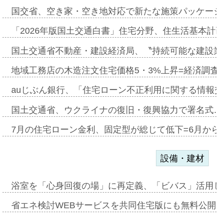
国交省、空き家・空き地対応で新たな施策パッケー
「2026年版国土交通白書」住宅分野、住生活基本計
国土交通省不動産・建設経済局、〝持続可能な建設
地域工務店の木造注文住宅価格5・3%上昇=経済調
auじぶん銀行、「住宅ローン不正利用に関する情報
国土交通省、ウクライナの復旧・復興協力で署名式
7月の住宅ローン金利、固定型が総じて低下=6月か
設備・建材
浴室を「心身回復の場」に再定義、「ビバス」活用し
省エネ検討WEBサービスを共同住宅版にも無料公開、