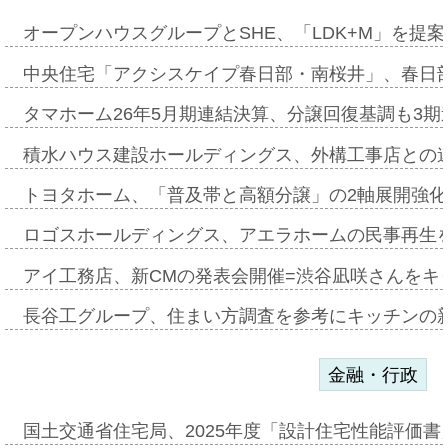
オープンハウスグループとSHE、「LDK+M」を提
中央住宅「アクシスケイプ春日部・南桜井」、春日
タマホーム26年5月期連結決算、分譲回復基調も3
積水ハウス建設ホールディングス、外構工事店との
トヨタホーム、「普及帯と高額分譲」の2軸展開強化
ロゴスホールディングス、アエラホームの民事再生
アイ工務店、新CMの発表会開催=渋谷凪咲さんをキ
長谷工グループ、住まい方調査を参考にキッチンの
金融・行政
国土交通省住宅局、2025年度「設計住宅性能評価