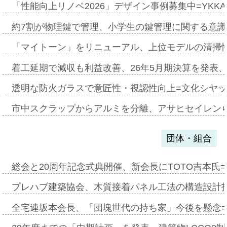
「性能向上リノベ2026」デザイン事例募集中=YKKA
約7割が物理鍵で管理、小学生の鍵管理に関する意識調査
「マイトーン」をリニューアル、上位モデルの清掃
着工延期で減収も利益改善、26年5月期決算を発表
透明な防火ガラスで意匠性・視認性向上=文化シヤ
市中スクラップからアルミを分離、アサヒセイレン
団体・組合
総会と20周年記念式典開催、新会長にTOTO吉本氏
プレハブ建築協会、木質接着パネル工法の構造設計
全宅連坂本会長、「団塊世代の持ち家」今後を懸念