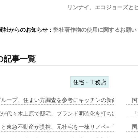
リンナイ、エコジョーズと
聞社からのお知らせ：
弊社著作物の使用に関するお願い
の記事一覧
住宅・工務店
グループ、住まい方調査を参考にキッチンの新商品=「フ
国
家が代々木上原で邸宅、ブランド明確化を打ち出す=年内
「
ると東急不動産が提携、元社宅を一棟リノベ=「職住遊」
国