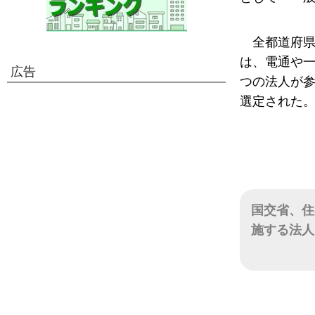
全都道府
は、電通や一
広告
つの法人が
選定された
国交省、住
施する法人
日付