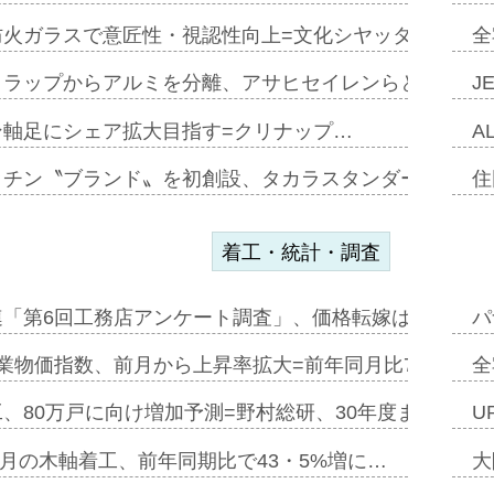
防火ガラスで意匠性・視認性向上=文化シヤッター…
全
クラップからアルミを分離、アサヒセイレンらと協働開発
J
ン軸足にシェア拡大目指す=クリナップ…
A
ッチン〝ブランド〟を初創設、タカラスタンダードが新
住
着工・統計・調査
連「第6回工務店アンケート調査」、価格転嫁は十分に進
パ
業物価指数、前月から上昇率拡大=前年同月比7・1%上
全
、80万戸に向け増加予測=野村総研、30年度まで〝揺
U
年5月の木軸着工、前年同期比で43・5%増に…
大