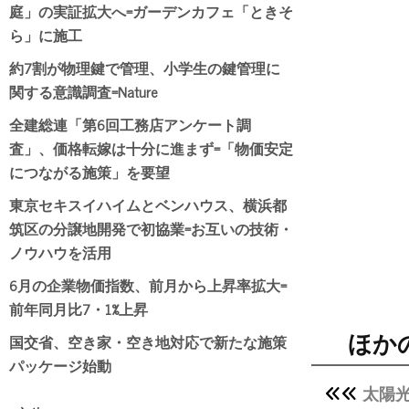
庭」の実証拡大へ=ガーデンカフェ「ときそ
ら」に施工
約7割が物理鍵で管理、小学生の鍵管理に
関する意識調査=Nature
全建総連「第6回工務店アンケート調
査」、価格転嫁は十分に進まず=「物価安定
につながる施策」を要望
東京セキスイハイムとベンハウス、横浜都
筑区の分譲地開発で初協業=お互いの技術・
ノウハウを活用
6月の企業物価指数、前月から上昇率拡大=
前年同月比7・1%上昇
国交省、空き家・空き地対応で新たな施策
ほか
パッケージ始動
太陽