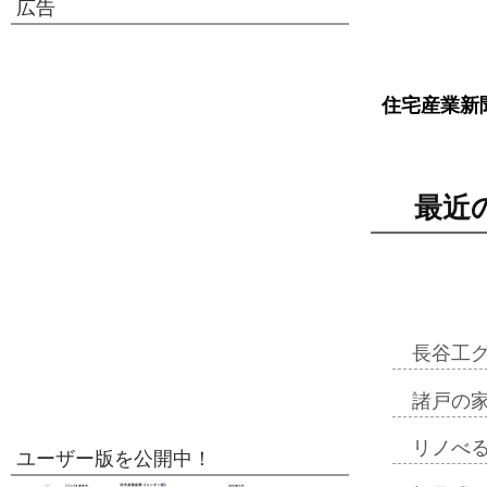
広告
住宅産業新
最近
長谷工
諸戸の
リノべ
ユーザー版を公開中！