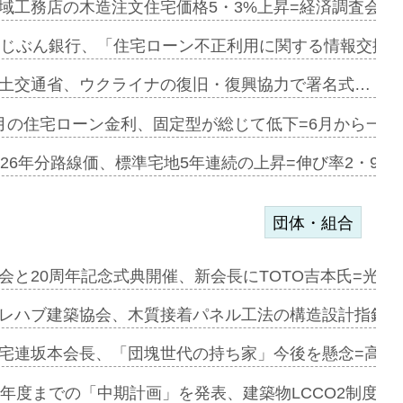
デンカフェ…
域工務店の木造注文住宅価格5・3%上昇=経済調査会「
協業=お互…
uじぶん銀行、「住宅ローン不正利用に関する情報交換協
のコリビング…
土交通省、ウクライナの復旧・復興協力で署名式…
ある2階建…
月の住宅ローン金利、固定型が総じて低下=6月から一転
第1弾が開…
026年分路線価、標準宅地5年連続の上昇=伸び率2・9%
団体・組合
会と20周年記念式典開催、新会長にTOTO吉本氏=光触
e…
レハブ建築協会、木質接着パネル工法の構造設計指針を
加=リンナ…
宅連坂本会長、「団塊世代の持ち家」今後を懸念=高齢
見込む=…
9年度までの「中期計画」を発表、建築物LCCO2制度へ