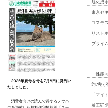
旭化成
東京セ
コスモ
リスト
プライ
「性能向
2026年夏号を号を7月8日に発刊い
約7割が
たしました。
「マイ
消費者向けの読んで得するノウハ
着工延期
ウを満載した無料住宅情報紙「ユー