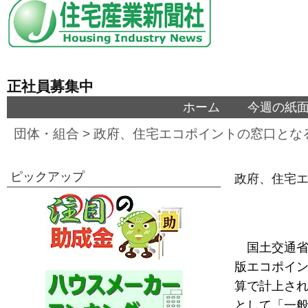
正社員募集中
ホーム
今週の紙
団体・組合
>
政府、住宅エコポイントの窓口とな
ピックアップ
政府、住宅
国土交通省
版エコポイン
算で計上され
として「一