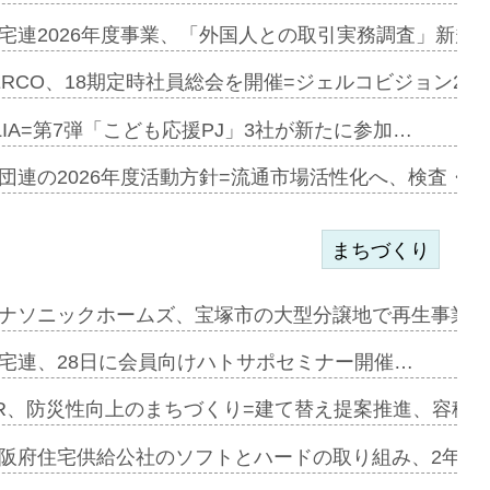
宅連2026年度事業、「外国人との取引実務調査」新規に
開始=三協…
ERCO、18期定時社員総会を開催=ジェルコビジョン203
LIA=第7弾「こども応援PJ」3社が新たに参加…
築分譲M専用…
団連の2026年度活動方針=流通市場活性化へ、検査・
まちづくり
まず=「物…
ナソニックホームズ、宝塚市の大型分譲地で再生事業を
昇…
宅連、28日に会員向けハトサポセミナー開催…
り戻し〟…
R、防災性向上のまちづくり=建て替え提案推進、容積
阪府住宅供給公社のソフトとハードの取り組み、2年連続