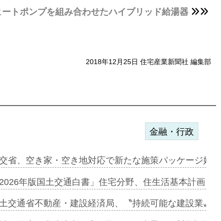
ヒートポンプを組み合わせたハイブリッド給湯器
2018年12月25日 住宅産業新聞社 編集部
金融・行政
ァミーレキ…
交省、空き家・空き地対応で新たな施策パッケージ始動
にも城南エ…
2026年版国土交通白書」住宅分野、住生活基本計画を
融合型の賃…
土交通省不動産・建設経済局、〝持続可能な建設業〟の