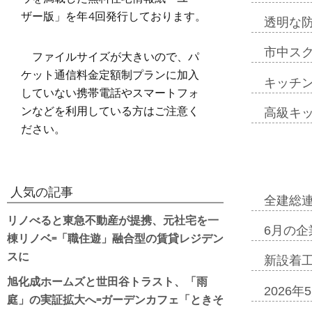
ザー版」を年4回発行しております。
透明な
市中ス
ファイルサイズが大きいので、パ
ケット通信料金定額制プランに加入
キッチ
していない携帯電話やスマートフォ
ンなどを利用している方はご注意く
高級キ
ださい。
人気の記事
全建総
リノべると東急不動産が提携、元社宅を一
6月の企
棟リノベ=「職住遊」融合型の賃貸レジデン
スに
新設着工
旭化成ホームズと世田谷トラスト、「雨
2026
庭」の実証拡大へ=ガーデンカフェ「ときそ