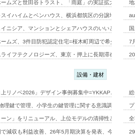
ホームズと世田谷トラスト、「雨庭」の実証拡大へ=ガー
地
キスイハイムとベンハウス、横浜都筑区の分譲地開発で初
a
スイニシア、マンションとシェアハウスのいいとこどり
国
ホームズ、3件目防犯認定住宅=桜木町周辺で希少価値の
7
ムライフテクノロジーズ、東京・押上に長期滞在型ホテル
2
設備・建材
上リノベ2026」デザイン事例募集中=YKKAP…
総
物理鍵で管理、小学生の鍵管理に関する意識調査=Natur
プ
トーン」をリニューアル、上位モデルの清掃性と安全性追
全
で減収も利益改善、26年5月期決算を発表、今期は増収
2