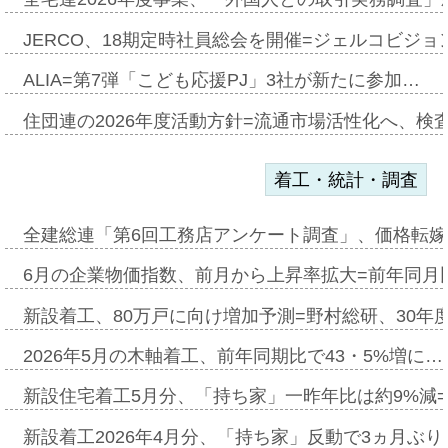
JERCO、18期定時社員総会を開催=ジェルコビジョン
ALIA=第7弾「こども応援PJ」3社が新たに参加…
住団連の2026年度活動方針=流通市場活性化へ、検
着工・統計・調査
全建総連「第6回工務店アンケート調査」、価格転嫁
6月の企業物価指数、前月から上昇率拡大=前年同月比
新設着工、80万戸に向け増加予測=野村総研、30年
2026年5月の木軸着工、前年同期比で43・5%増に…
新設住宅着工5月分、「持ち家」一昨年比は約9%減=
新設着工2026年4月分、「持ち家」反動で3ヵ月ぶ