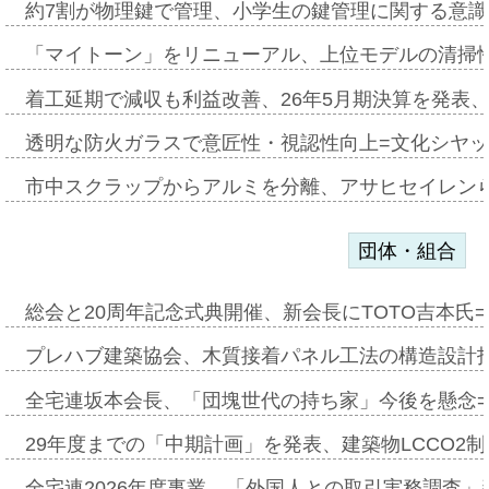
約7割が物理鍵で管理、小学生の鍵管理に関する意識調査
「マイトーン」をリニューアル、上位モデルの清掃
着工延期で減収も利益改善、26年5月期決算を発表
透明な防火ガラスで意匠性・視認性向上=文化シヤ
市中スクラップからアルミを分離、アサヒセイレン
団体・組合
総会と20周年記念式典開催、新会長にTOTO吉本氏
プレハブ建築協会、木質接着パネル工法の構造設計
全宅連坂本会長、「団塊世代の持ち家」今後を懸念
29年度までの「中期計画」を発表、建築物LCCO2
全宅連2026年度事業、「外国人との取引実務調査」新