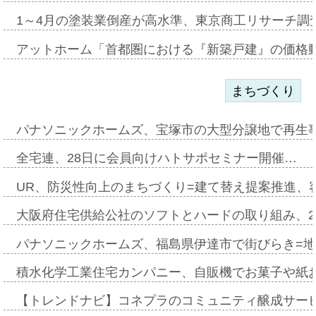
1～4月の塗装業倒産が高水準、東京商工リサーチ調
アットホーム「首都圏における『新築戸建』の価格
まちづくり
パナソニックホームズ、宝塚市の大型分譲地で再生
全宅連、28日に会員向けハトサポセミナー開催…
UR、防災性向上のまちづくり=建て替え提案推進、
大阪府住宅供給公社のソフトとハードの取り組み、2
パナソニックホームズ、福島県伊達市で街びらき=
積水化学工業住宅カンパニー、自販機でお菓子や紙
【トレンドナビ】コネプラのコミュニティ醸成サー