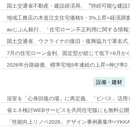
国土交通省不動産・建設経済局、〝持続可能な建設
地域工務店の木造注文住宅価格5・3%上昇=経済調
auじぶん銀行、「住宅ローン不正利用に関する情報
国土交通省、ウクライナの復旧・復興協力で署名式
7月の住宅ローン金利、固定型が総じて低下=6月か
2026年分路線価、標準宅地5年連続の上昇=伸び率2・
設備・建材
浴室を「心身回復の場」に再定義、「ビバス」活用し
省エネ検討WEBサービスを共同住宅版にも無料公開、
「性能向上リノベ2026」デザイン事例募集中=YKKA