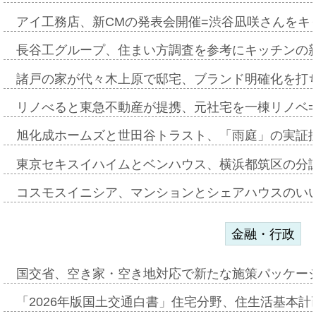
アイ工務店、新CMの発表会開催=渋谷凪咲さんをキ
長谷工グループ、住まい方調査を参考にキッチンの
諸戸の家が代々木上原で邸宅、ブランド明確化を打
リノべると東急不動産が提携、元社宅を一棟リノベ
旭化成ホームズと世田谷トラスト、「雨庭」の実証
東京セキスイハイムとベンハウス、横浜都筑区の分
コスモスイニシア、マンションとシェアハウスのい
金融・行政
国交省、空き家・空き地対応で新たな施策パッケー
「2026年版国土交通白書」住宅分野、住生活基本計