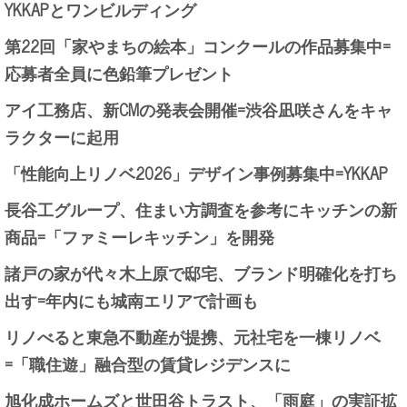
YKKAPとワンビルディング
第22回「家やまちの絵本」コンクールの作品募集中=
応募者全員に色鉛筆プレゼント
アイ工務店、新CMの発表会開催=渋谷凪咲さんをキャ
ラクターに起用
「性能向上リノベ2026」デザイン事例募集中=YKKAP
長谷工グループ、住まい方調査を参考にキッチンの新
商品=「ファミーレキッチン」を開発
諸戸の家が代々木上原で邸宅、ブランド明確化を打ち
出す=年内にも城南エリアで計画も
リノべると東急不動産が提携、元社宅を一棟リノベ
=「職住遊」融合型の賃貸レジデンスに
旭化成ホームズと世田谷トラスト、「雨庭」の実証拡