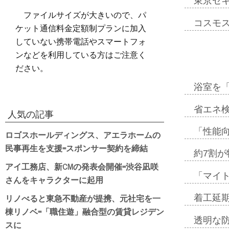
東京セ
ファイルサイズが大きいので、パ
コスモ
ケット通信料金定額制プランに加入
していない携帯電話やスマートフォ
ンなどを利用している方はご注意く
ださい。
浴室を
省エネ検
人気の記事
「性能向
ロゴスホールディングス、アエラホームの
民事再生を支援=スポンサー契約を締結
約7割が
アイ工務店、新CMの発表会開催=渋谷凪咲
「マイ
さんをキャラクターに起用
リノべると東急不動産が提携、元社宅を一
着工延期
棟リノベ=「職住遊」融合型の賃貸レジデン
透明な
スに