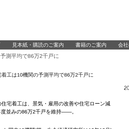
面
見本紙・購読のご案内
書籍のご案内
会社
の予測平均で86万2千戸に
住宅着工は10機関の予測平均で86万2千戸に
2
度の住宅着工は、景気・雇用の改善や住宅ローン減
年度並みの86万2千戸を維持――。