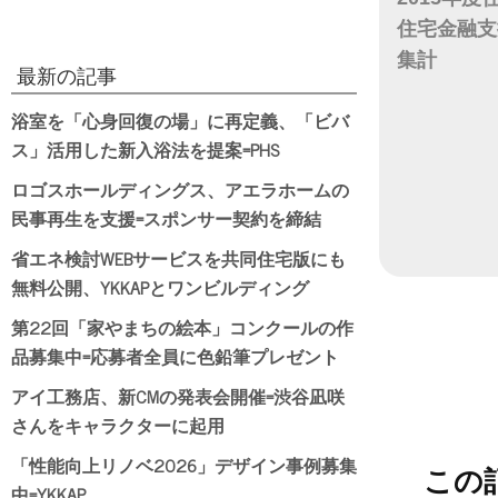
住宅金融支
集計
最新の記事
日付
浴室を「心身回復の場」に再定義、「ビバ
ス」活用した新入浴法を提案=PHS
ロゴスホールディングス、アエラホームの
民事再生を支援=スポンサー契約を締結
省エネ検討WEBサービスを共同住宅版にも
無料公開、YKKAPとワンビルディング
第22回「家やまちの絵本」コンクールの作
品募集中=応募者全員に色鉛筆プレゼント
アイ工務店、新CMの発表会開催=渋谷凪咲
さんをキャラクターに起用
「性能向上リノベ2026」デザイン事例募集
この
中=YKKAP