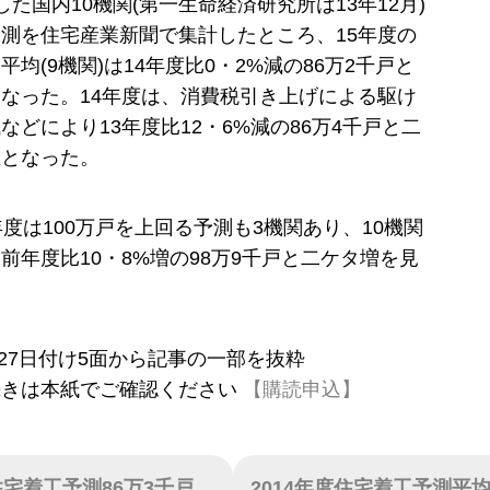
した国内10機関(第一生命経済研究所は13年12月)
測を住宅産業新聞で集計したところ、15年度の
均(9機関)は14年度比0・2%減の86万2千戸と
なった。14年度は、消費税引き上げによる駆け
などにより13年度比12・6%減の86万4千戸と二
想となった。
年度は100万戸を上回る予測も3機関あり、10機関
前年度比10・8%増の98万9千戸と二ケタ増を見
2月27日付け5面から記事の一部を抜粋
続きは本紙でご確認ください
【購読申込】
住宅着工予測86万3千戸、
2014年度住宅着工予測平均