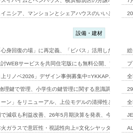
キスイハイムとベンハウス、横浜都筑区の分譲地開発で初
7
スイニシア、マンションとシェアハウスのいいとこどり
2
設備・建材
「心身回復の場」に再定義、「ビバス」活用した新入浴法
総
討WEBサービスを共同住宅版にも無料公開、YKKAP
プ
上リノベ2026」デザイン事例募集中=YKKAP…
全
物理鍵で管理、小学生の鍵管理に関する意識調査=Natur
2
トーン」をリニューアル、上位モデルの清掃性と安全性追
全
で減収も利益改善、26年5月期決算を発表、今期は増収
J
防火ガラスで意匠性・視認性向上=文化シヤッター…
A