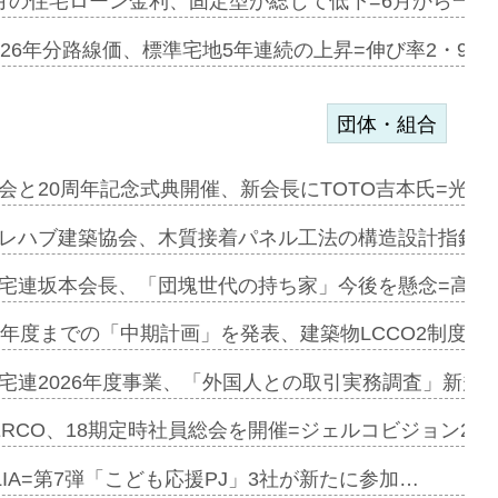
協業=お互…
月の住宅ローン金利、固定型が総じて低下=6月から一転
のコリビング…
026年分路線価、標準宅地5年連続の上昇=伸び率2・9%
団体・組合
を提案=P…
会と20周年記念式典開催、新会長にTOTO吉本氏=光触
とワンビ…
レハブ建築協会、木質接着パネル工法の構造設計指針を
宅連坂本会長、「団塊世代の持ち家」今後を懸念=高齢
e…
9年度までの「中期計画」を発表、建築物LCCO2制度へ
加=リンナ…
宅連2026年度事業、「外国人との取引実務調査」新規に
見込む=…
ERCO、18期定時社員総会を開催=ジェルコビジョン203
LIA=第7弾「こども応援PJ」3社が新たに参加…