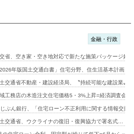
金融・行政
ンサー契約…
交省、空き家・空き地対応で新たな施策パッケージ始動
に起用…
2026年版国土交通白書」住宅分野、住生活基本計画を
ァミーレキ…
土交通省不動産・建設経済局、〝持続可能な建設業〟の
にも城南エ…
域工務店の木造注文住宅価格5・3%上昇=経済調査会「
融合型の賃…
uじぶん銀行、「住宅ローン不正利用に関する情報交換協
デンカフェ…
土交通省、ウクライナの復旧・復興協力で署名式…