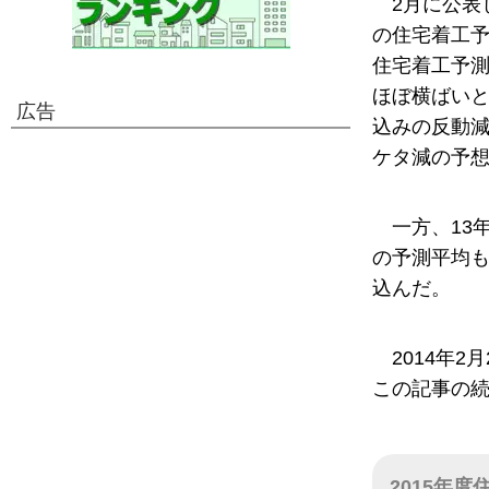
2月に公表
の住宅着工予
住宅着工予測平
ほぼ横ばいと
広告
込みの反動減
ケタ減の予
一方、13
の予測平均も
込んだ。
2014年
この記事の
2015年度