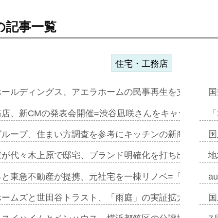
の記事一覧
住宅・工務店
ホールディングス、アエラホームの民事再生を支援=スポ
国
務店、新CMの発表会開催=渋谷凪咲さんをキャラクター
「
グループ、住まい方調査を参考にキッチンの新商品=「フ
国
家が代々木上原で邸宅、ブランド明確化を打ち出す=年内
地
ると東急不動産が提携、元社宅を一棟リノベ=「職住遊」
a
ホームズと世田谷トラスト、「雨庭」の実証拡大へ=ガー
国