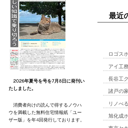
最近
ロゴス
アイ工
長谷工
2026年夏号を号を7月8日に発刊い
たしました。
諸戸の
リノべ
消費者向けの読んで得するノウハ
ウを満載した無料住宅情報紙「ユー
旭化成
ザー版」を年4回発行しております。