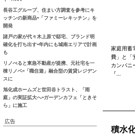
長谷工グループ、住まい方調査を参考にキ
ッチンの新商品=「ファミーレキッチン」を
開発
諸戸の家が代々木上原で邸宅、ブランド明
確化を打ち出す=年内にも城南エリアで計画
家庭用蓄
も
費」と「
リノべると東急不動産が提携、元社宅を一
カンパニ
棟リノベ=「職住遊」融合型の賃貸レジデン
『...
スに
旭化成ホームズと世田谷トラスト、「雨
庭」の実証拡大へ=ガーデンカフェ「ときそ
ら」に施工
広告
積水