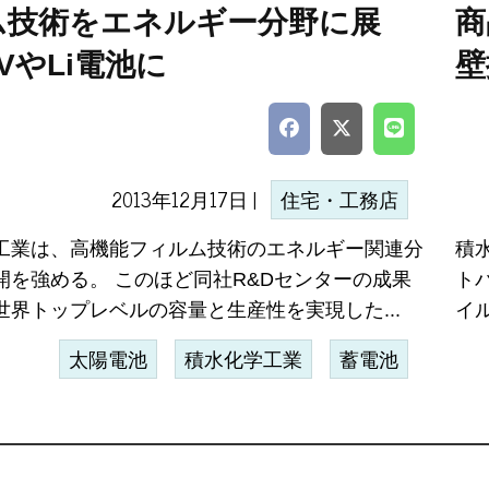
ム技術をエネルギー分野に展
商
VやLi電池に
壁
2013年12月17日 |
住宅・工務店
工業は、高機能フィルム技術のエネルギー関連分
積
開を強める。 このほど同社R&Dセンターの成果
ト
世界トップレベルの容量と生産性を実現した...
イ
太陽電池
積水化学工業
蓄電池