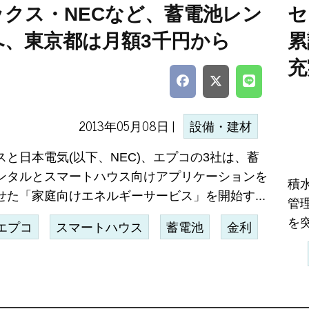
ックス・NECなど、蓄電池レン
セ
へ、東京都は月額3千円から
累
充
2013年05月08日 |
設備・建材
スと日本電気(以下、NEC)、エプコの3社は、蓄
ンタルとスマートハウス向けアプリケーションを
積
せた「家庭向けエネルギーサービス」を開始す...
管
を突
エプコ
スマートハウス
蓄電池
金利