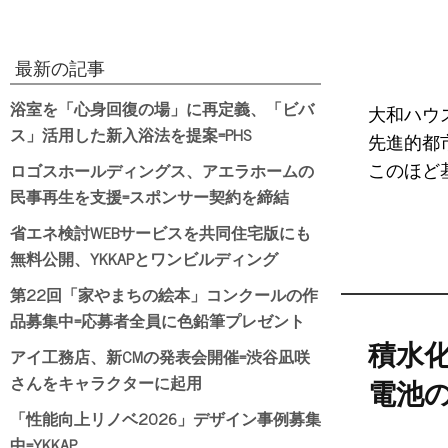
最新の記事
浴室を「心身回復の場」に再定義、「ビバ
大和ハウ
ス」活用した新入浴法を提案=PHS
先進的都
ロゴスホールディングス、アエラホームの
このほど基
民事再生を支援=スポンサー契約を締結
省エネ検討WEBサービスを共同住宅版にも
無料公開、YKKAPとワンビルディング
第22回「家やまちの絵本」コンクールの作
品募集中=応募者全員に色鉛筆プレゼント
積水
アイ工務店、新CMの発表会開催=渋谷凪咲
さんをキャラクターに起用
電池の
「性能向上リノベ2026」デザイン事例募集
中=YKKAP