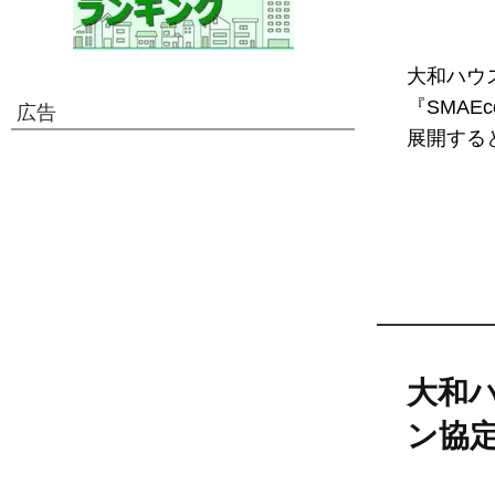
大和ハウ
『SMAE
広告
展開すると
大和
ン協