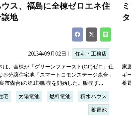
ハウス、福島に全棟ゼロエネ住
ミ
分譲地
タ
2013年09月02日 |
住宅・工務店
スは、全棟が『グリーンファースト(GF)ゼロ』仕
家
なる分譲住宅地「スマートコモンステージ森合」
ギ
島市森合)の第1期販売を開始した。販売す...
蓄電
住宅
太陽電池
燃料電池
積水ハウス
蓄電池