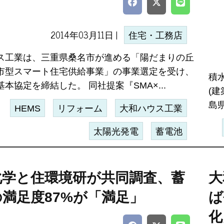
2014年03月11日 |
住宅・工務店
ス工業は、三重県桑名市が進める「陽だまりの丘
市型スマート住宅供給事業」の事業選定を受け、
積
本協定を締結した。 同社提案『SMA×...
(
島県
HEMS
リフォーム
大和ハウス工業
太陽光発電
蓄電池
化学と住環境研が共同調査、蓄
大
満足度87%が「満足」
ば
化