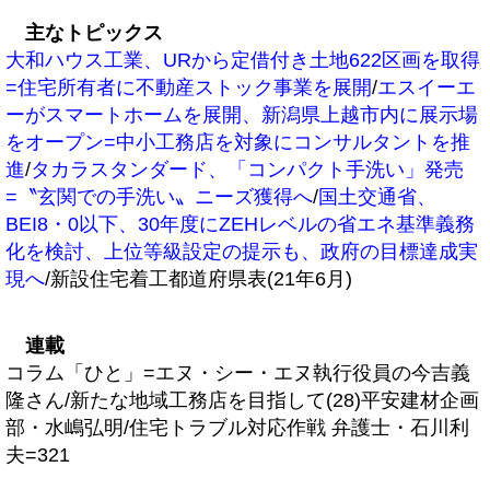
主なトピックス
大和ハウス工業、URから定借付き土地622区画を取得
=住宅所有者に不動産ストック事業を展開
/
エスイーエ
ーがスマートホームを展開、新潟県上越市内に展示場
をオープン=中小工務店を対象にコンサルタントを推
進
/
タカラスタンダード、「コンパクト手洗い」発売
=〝玄関での手洗い〟ニーズ獲得へ
/
国土交通省、
BEI8・0以下、30年度にZEHレベルの省エネ基準義務
化を検討、上位等級設定の提示も、政府の目標達成実
現へ
/新設住宅着工都道府県表(21年6月)
連載
コラム「ひと」=エヌ・シー・エヌ執行役員の今吉義
隆さん/新たな地域工務店を目指して(28)平安建材企画
部・水嶋弘明/住宅トラブル対応作戦 弁護士・石川利
夫=321