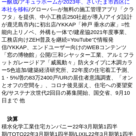
ー醸成
/
アキュラホームが2023年、さいたま市西区に
本社を移転
/グローバ―が無料の施工管理アプリ「クラ
フタ」を提供、中小工務店250社超が導入/アイダ設計
が鹿児島市内に初出店/YKKAP「神戸 垂水の家」=性
能向上リノベ、外構も一体で/建産協2021年度事業、
工務店向けZEH普及を継続=YouTubeで情報発
信/YKKAP、エンドユーザー向けのWEBコンテンツ
「窓の博物館」公開/三和シヤッター工業、アルミフラ
ットガレージドア「威風動々」防火タイプに木調カラ
ー5色追加/建築経済研究所、22年度の住宅着工予測、
1・5%増の83万2400戸/URの居住者意識調査、「オン
とオフの空間を」、コロナ後見据え、住宅への要望変
化/サステナ次世代2回目の募集開始、国交省、9月10
日まで 他
決算
積水化学工業住宅カンパニー22年3月期第1四半
期/TOTO22年3月期第1四半期/LIXIL22年3月期第1四半