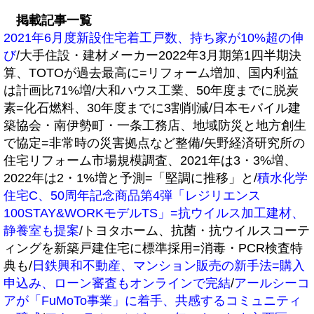
掲載記事一覧
2021年6月度新設住宅着工戸数、持ち家が10%超の伸
び
/大手住設・建材メーカー2022年3月期第1四半期決
算、TOTOが過去最高に=リフォーム増加、国内利益
は計画比71%増/大和ハウス工業、50年度までに脱炭
素=化石燃料、30年度までに3割削減/日本モバイル建
築協会・南伊勢町・一条工務店、地域防災と地方創生
で協定=非常時の災害拠点など整備/矢野経済研究所の
住宅リフォーム市場規模調査、2021年は3・3%増、
2022年は2・1%増と予測=「堅調に推移」と/
積水化学
住宅C、50周年記念商品第4弾「レジリエンス
100STAY&WORKモデルTS」=抗ウイルス加工建材、
静養室も提案
/トヨタホーム、抗菌・抗ウイルスコーテ
ィングを新築戸建住宅に標準採用=消毒・PCR検査特
典も/
日鉄興和不動産、マンション販売の新手法=購入
申込み、ローン審査もオンラインで完結
/
アールシーコ
アが「FuMoTo事業」に着手、共感するコミュニティ