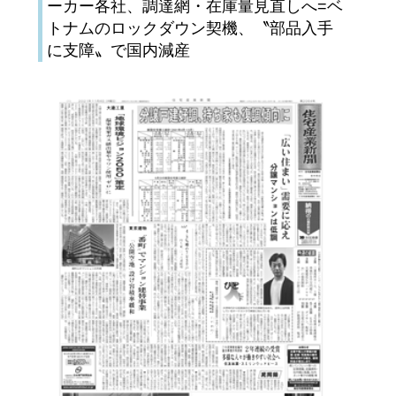
ーカー各社、調達網・在庫量見直しへ=ベ
トナムのロックダウン契機、〝部品入手
に支障〟で国内減産