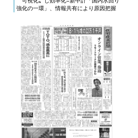
〝可視化〟し効率化=新中計「国内水回り
強化の一環」、情報共有により原因把握